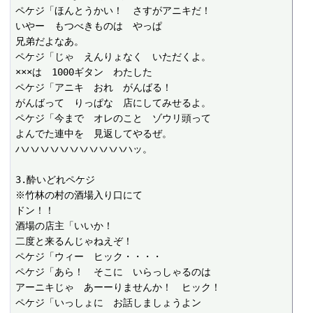
ペケジ「ほんとうかい！　さすがアニキだ！

いやー　もつべきものは　やっぱ

兄弟だよなあ。

ペケジ「じゃ　えんりょなく　いただくよ。

×××は　1000ギタン　わたした

ペケジ「アニキ　おれ　がんばる！

がんばって　りっぱな　店にしてみせるよ。

ペケジ「今まで　オレのこと　ゾウリ頭って

よんでた連中を　見返してやるぜ。

ハハハハハハハハハハハハッ。

3.酔いどれペケジ

※竹林の村の酒場入り口にて

ドン！！

酒場の店主「いいか！

二度と来るんじゃねえぞ！

ペケジ「ウィー　ヒック・・・・

ペケジ「あら！　そこに　いらっしゃるのは

アーニキじゃ　あーーりませんか！　ヒック！

ペケジ「いっしょに　お話しましょうよン
