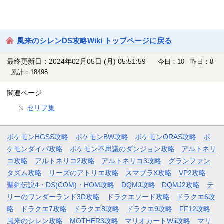
風来のシレンDS攻略Wiki トップページに戻る
最終更新日：2024年02月05日 (月) 05:51:59
今日：10 昨日：8
累計：18498
関連ページ
セリフ集
ポケモンHGSS攻略
ポケモンBW攻略
ポケモンORAS攻略
ポ
ケモンダイパ攻略
ポケモン不思議のダンジョン攻略
アルトネリ
コ攻略
アルトネリコ2攻略
アルトネリコ3攻略
グランファン
タズム攻略
リーズのアトリエ攻略
スマブラX攻略
VP2攻略
聖剣伝説4・DS(COM)・HOM攻略
DQMJ攻略
DQMJ2攻略
テ
リーのワンダーランド3D攻略
ドラクエソード攻略
ドラクエ6攻
略
ドラクエ7攻略
ドラクエ8攻略
ドラクエ9攻略
FF12攻略
風来のシレン攻略
MOTHER3攻略
マリオカートWii攻略
マリ