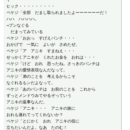
ヒック・・・・・・・・・

ペケジ「全部　だまし取られましたよーーーーーーだ！

ハハ　ハハハハ。

→ブンなぐる

　だまってみている

ペケジ「おおっ　すげえパンチ・・・

おかげで　一気に　よいが　さめたぜ。

ペケジ「ア　アニキ　すまねえ・・・

せっかくアニキが　くれたお金を　おれは・・・

ペケジ「けど　おれ　思ったね。さっきのパンチは

アニキの愛情表現なんだなって。

ペケジ「弟のことを　考えるからこそ

なぐれるもンだよなって。

ペケジ「あのパンチは　お前のことを　これから

ずっとメンドウみてやるぞっていう

アニキの返事なんだ。

ペケジ「アニキ・・・　アニキの旅に

おれも連れてってくれないか？

ペケジ「とにかく　おれ　アニキの役に

立ちたいんだよ。なあ　たのむ！
