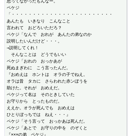
思ってなかったもんなー。

ペケジ
「・・・・・・・・・・・・・・・・・・・・・・・・

あんたも　いきなり　こんなこと

言われて　おどろいただろ？

ペケジ「なんで　おれが　あんたの弟なのか

説明したいんだけど・・・。

→説明してくれ！

　そんなことは　どうでもいい

ペケジ「おれの　おっかあが

死ぬまぎわに　こう言ったんだ。

『おめえは　ホントは　オラの子でねえ。

オラは昔　タカに　さらわれた赤ンぼうを

助けた。それが　おめえだ。

ペケジって名は　そのときしていた

お守りから　とったものだ。

ええか。オラが死んでも　おめえは

ひとりぼっちでは　ねえ・・・』

ペケジ「そう言って　おっかあは死んだ。

ペケジ「あとで　お守りの中を　のぞくと

『×××の弟　ペケジ』
