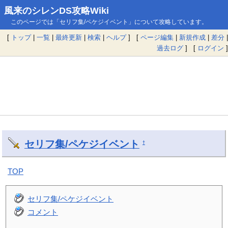
風来のシレンDS攻略Wiki
このページでは「セリフ集/ペケジイベント」について攻略しています。
[
トップ
|
一覧
|
最終更新
|
検索
|
ヘルプ
] [
ページ編集
|
新規作成
|
差分
|
過去ログ
] [
ログイン
]
セリフ集/ペケジイベント
†
TOP
セリフ集/ペケジイベント
コメント