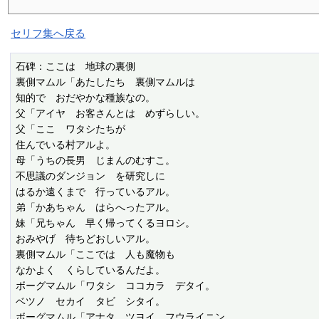
セリフ集へ戻る
石碑：ここは　地球の裏側

裏側マムル「あたしたち　裏側マムルは

知的で　おだやかな種族なの。

父「アイヤ　お客さんとは　めずらしい。

父「ここ　ワタシたちが

住んでいる村アルよ。

母「うちの長男　じまんのむすこ。

不思議のダンジョン　を研究しに

はるか遠くまで　行っているアル。

弟「かあちゃん　はらへったアル。

妹「兄ちゃん　早く帰ってくるヨロシ。

おみやげ　待ちどおしいアル。

裏側マムル「ここでは　人も魔物も

なかよく　くらしているんだよ。

ボーグマムル「ワタシ　ココカラ　デタイ。

ベツノ　セカイ　タビ　シタイ。

ボーグマムル「アナタ　ツヨイ　フウライニン。
