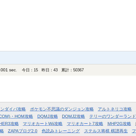
001 sec.
今日：15 昨日：43 累計：50367
モンダイパ攻略
ポケモン不思議のダンジョン攻略
アルトネリコ攻略
COM)・HOM攻略
DQMJ攻略
DQMJ2攻略
テリーのワンダーランド
HER3攻略
マリオカートWii攻略
マリオカート7攻略
MHP2G攻略
略
ZAPAブログ2.0
色読みトレーニング
ステルス将棋 棋譜再生