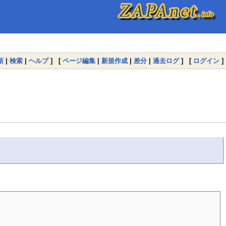
新
|
検索
|
ヘルプ
] [
ページ編集
|
新規作成
|
差分
|
過去ログ
] [
ログイン
]