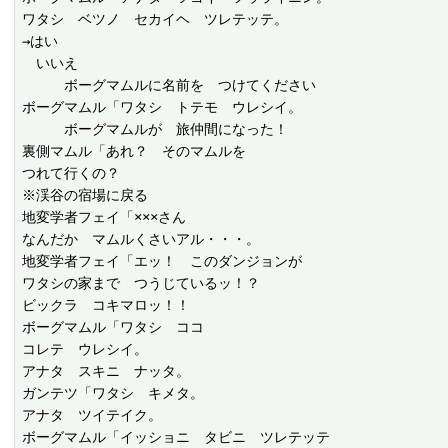
ワタシ　ベツノ　セカイヘ　ツレテッテ。

→はい

　いいえ

　　　ボーグマムルに名前を　つけてください

ボーグマムル「ワタシ　トテモ　ウレシイ。

　　　ボーグマムルが　旅仲間になった！

裏側マムル「あれ？　そのマムルを

つれて行くの？

※渓谷の宿場に戻る

地変学者フェイ「×××さん

なんだか　マムルくさいアル・・・。

地変学者フェイ「エッ！　このダンジョンが

ワタシの家まで　つうじているッ！？

ビックラ　コキマロッ！！

ボーグマムル「ワタシ　ココ

コレテ　ウレシイ。

アナタ　スキニ　ナッタ。

ガンテツ「ワタシ　キメタ。

アナタ　ツイテイク。

ボーグマムル「イッショニ　タビニ　ツレテッテ
