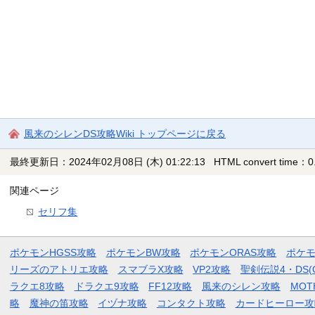
風来のシレンDS攻略Wiki トップページに戻る
最終更新日：2024年02月08日 (木) 01:22:13
HTML convert time：0.
関連ページ
セリフ集
ポケモンHGSS攻略
ポケモンBW攻略
ポケモンORAS攻略
ポケ
リーズのアトリエ攻略
スマブラX攻略
VP2攻略
聖剣伝説4・DS(
ラクエ8攻略
ドラクエ9攻略
FF12攻略
風来のシレン攻略
MOT
略
魔神の笛攻略
イヅナ攻略
コンタクト攻略
カードヒーロー攻