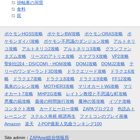
掛軸裏の洞窟
食料
罠
ポケモンHGSS攻略
ポケモンBW攻略
ポケモンORAS攻略
ポ
ケモンダイパ攻略
ポケモン不思議のダンジョン攻略
アルトネリ
コ攻略
アルトネリコ2攻略
アルトネリコ3攻略
グランファン
タズム攻略
リーズのアトリエ攻略
スマブラX攻略
VP2攻略
聖剣伝説4・DS(COM)・HOM攻略
DQMJ攻略
DQMJ2攻略
テ
リーのワンダーランド3D攻略
ドラクエソード攻略
ドラクエ6攻
略
ドラクエ7攻略
ドラクエ8攻略
ドラクエ9攻略
FF12攻略
風来のシレン攻略
MOTHER3攻略
マリオカートWii攻略
マリ
オカート7攻略
MHP2G攻略
レイトン教授と不思議な町攻略
悪魔の箱攻略
最後の時間旅行攻略
魔神の笛攻略
イヅナ攻略
コンタクト攻略
カードヒーロー攻略
ZAPAブログ2.0
色読みト
レーニング
ステルス将棋 棋譜再生
ファミコンのプレイ画像
Amazon
楽天
J-POP最新人気曲ランキング100
Site admin：
ZAPAnet総合情報局