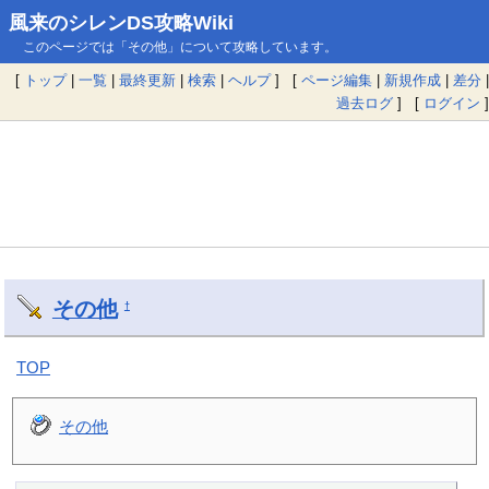
風来のシレンDS攻略Wiki
このページでは「その他」について攻略しています。
[
トップ
|
一覧
|
最終更新
|
検索
|
ヘルプ
] [
ページ編集
|
新規作成
|
差分
|
過去ログ
] [
ログイン
]
その他
†
TOP
その他