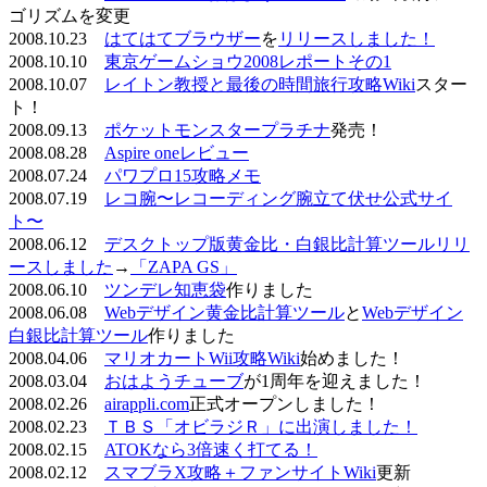
ゴリズムを変更
2008.10.23
はてはてブラウザー
を
リリースしました！
2008.10.10
東京ゲームショウ2008レポートその1
2008.10.07
レイトン教授と最後の時間旅行攻略Wiki
スター
ト！
2008.09.13
ポケットモンスタープラチナ
発売！
2008.08.28
Aspire oneレビュー
2008.07.24
パワプロ15攻略メモ
2008.07.19
レコ腕〜レコーディング腕立て伏せ公式サイ
ト〜
2008.06.12
デスクトップ版黄金比・白銀比計算ツールリリ
ースしました
→
「ZAPA GS」
2008.06.10
ツンデレ知恵袋
作りました
2008.06.08
Webデザイン黄金比計算ツール
と
Webデザイン
白銀比計算ツール
作りました
2008.04.06
マリオカートWii攻略Wiki
始めました！
2008.03.04
おはようチューブ
が1周年を迎えました！
2008.02.26
airappli.com
正式オープンしました！
2008.02.23
ＴＢＳ「オビラジＲ」に出演しました！
2008.02.15
ATOKなら3倍速く打てる！
2008.02.12
スマブラX攻略＋ファンサイトWiki
更新