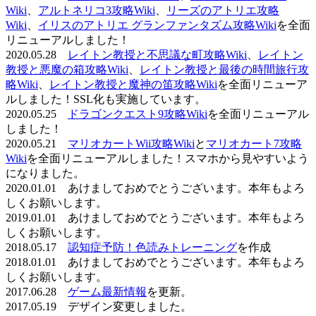
Wiki
、
アルトネリコ3攻略Wiki
、
リーズのアトリエ攻略
Wiki
、
イリスのアトリエ グランファンタズム攻略Wiki
を全面
リニューアルしました！
2020.05.28
レイトン教授と不思議な町攻略Wiki
、
レイトン
教授と悪魔の箱攻略Wiki
、
レイトン教授と最後の時間旅行攻
略Wiki
、
レイトン教授と魔神の笛攻略Wiki
を全面リニューア
ルしました！SSL化も実施しています。
2020.05.25
ドラゴンクエスト9攻略Wiki
を全面リニューアル
しました！
2020.05.21
マリオカートWii攻略Wiki
と
マリオカート7攻略
Wiki
を全面リニューアルしました！スマホから見やすいよう
になりました。
2020.01.01 あけましておめでとうございます。本年もよろ
しくお願いします。
2019.01.01 あけましておめでとうございます。本年もよろ
しくお願いします。
2018.05.17
認知症予防！色読みトレーニング
を作成
2018.01.01 あけましておめでとうございます。本年もよろ
しくお願いします。
2017.06.28
ゲーム最新情報
を更新。
2017.05.19 デザイン変更しました。