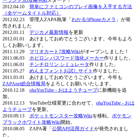
ーランド3D攻略Wiki
スタート！
2012.04.10
簡単にファミコンのプレイ画像を入手する方法
（全ゲームタイトル対応）
2012.02.23 管理人ZAPA執筆「
わかる!iPhoneカメラ
」が発
売されました
2012.01.11
デジカメ最新情報
を更新
2012.01.01 あけましておめでとうございます。今年もよろ
しくお願いします。
2011.11.29
マリオカート7攻略Wiki
がオープンしました！
2011.06.03
ホビロン パスワード強化メーカー
作りました。
2011.06.01
チンチロリン シミュレータ
作りました。
2011.05.27
めんまフォントお試しサイト
作りました。
2011.01.01 あけましておめでとうございます。今年も
ZAPAnet総合情報局
をよろしくお願いいたします。
2010.12.18
ohaYouTube - おはようチューブ
に新機能を追
加。
2010.12.13 YouTube仕様変更に合わせて、
ohaYouTube - おは
ようチューブ
を更新。
2010.09.13
ポケットモンスター攻略Wiki
を移転。
ポケモン
ブラックホワイト攻略Wiki
開始。
2010.08.05 ZAPA著「
公開API活用ガイド
が発売されまし
た。