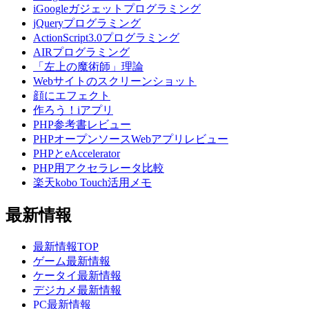
iGoogleガジェットプログラミング
jQueryプログラミング
ActionScript3.0プログラミング
AIRプログラミング
「左上の魔術師」理論
Webサイトのスクリーンショット
顔にエフェクト
作ろう！iアプリ
PHP参考書レビュー
PHPオープンソースWebアプリレビュー
PHPとeAccelerator
PHP用アクセラレータ比較
楽天kobo Touch活用メモ
最新情報
最新情報TOP
ゲーム最新情報
ケータイ最新情報
デジカメ最新情報
PC最新情報