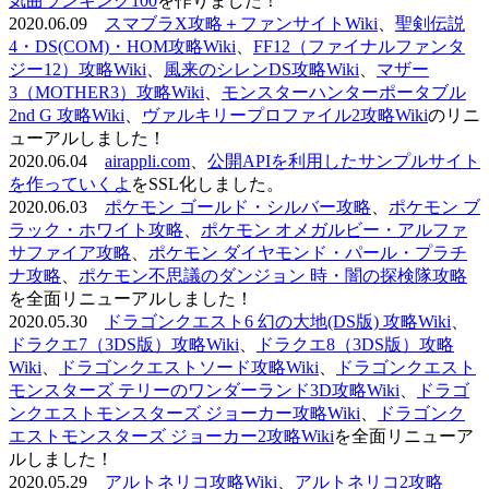
気曲ランキング100
を作りました！
2020.06.09
スマブラX攻略＋ファンサイトWiki
、
聖剣伝説
4・DS(COM)・HOM攻略Wiki
、
FF12（ファイナルファンタ
ジー12）攻略Wiki
、
風来のシレンDS攻略Wiki
、
マザー
3（MOTHER3）攻略Wiki
、
モンスターハンターポータブル
2nd G 攻略Wiki
、
ヴァルキリープロファイル2攻略Wiki
のリニ
ューアルしました！
2020.06.04
airappli.com
、
公開APIを利用したサンプルサイト
を作っていくよ
をSSL化しました。
2020.06.03
ポケモン ゴールド・シルバー攻略
、
ポケモン ブ
ラック・ホワイト攻略
、
ポケモン オメガルビー・アルファ
サファイア攻略
、
ポケモン ダイヤモンド・パール・プラチ
ナ攻略
、
ポケモン不思議のダンジョン 時・闇の探検隊攻略
を全面リニューアルしました！
2020.05.30
ドラゴンクエスト6 幻の大地(DS版) 攻略Wiki
、
ドラクエ7（3DS版）攻略Wiki
、
ドラクエ8（3DS版）攻略
Wiki
、
ドラゴンクエストソード攻略Wiki
、
ドラゴンクエスト
モンスターズ テリーのワンダーランド3D攻略Wiki
、
ドラゴ
ンクエストモンスターズ ジョーカー攻略Wiki
、
ドラゴンク
エストモンスターズ ジョーカー2攻略Wiki
を全面リニューア
ルしました！
2020.05.29
アルトネリコ攻略Wiki
、
アルトネリコ2攻略