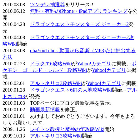
2010.08.08
ツンデレ抽選器
をリリース！
2010.06.12
無料・有料のiPhone・iPadアプリランキング
を公
開
2010.04.28
ドラゴンクエストモンスターズ ジョーカー2
発
売
2010.04.08
ドラゴンクエストモンスターズ ジョーカー2攻
略Wiki
開始
2010.03.08
ohaYouTube - 動画から音楽（MP3)だけ抽出する
方法
2010.02.23
ドラクエ6攻略Wiki
が
Yahoo!カテゴリ
に掲載。
ポ
ケモン ゴールド・シルバー攻略Wiki
が
Yahoo!カテゴリ
に掲
載。
2010.02.01
アルトネリコ3攻略Wiki
が
Yahoo!カテゴリ
に掲載
2010.01.28
ドラゴンクエスト6幻の大地攻略Wiki
開始、
アル
トネリコ3
が発売
2010.01.03 TOPページにブログ最新記事を表示。
2010.01.02
動画最新情報
を修正。
2010.01.01 あけましておめでとうございます。今年もよろ
しくお願いします。
2009.11.26
レイトン教授と魔神の笛攻略Wiki
開始
2009.10.13
アルトネリコ3攻略Wiki
開始