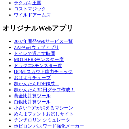
ラクガキ王国
ロストマジック
ワイルドアームズ
オリジナルWebアプリ
2007年開発Webサービス一覧
ZAPAnetウェブアプリ
トイレで過ごす時間
MOTHER3モンスター度
ドラクエ8モンスター度
DQMJスカウト能力チェック
おはようチューブ
超かんたんPDF作成！
超かんたん3D円グラフ作成！
黄金比計算ツール
白銀比計算ツール
小さい“つ”が消えるマシーン
めんまフォントお試しサイト
チンチロリン シミュレータ
ホビロン パスワード強化メーカー