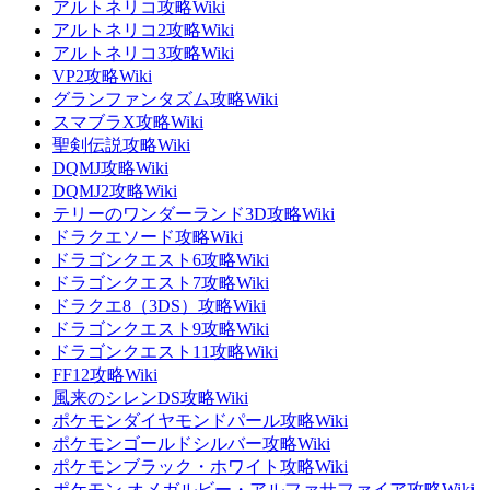
アルトネリコ攻略Wiki
アルトネリコ2攻略Wiki
アルトネリコ3攻略Wiki
VP2攻略Wiki
グランファンタズム攻略Wiki
スマブラX攻略Wiki
聖剣伝説攻略Wiki
DQMJ攻略Wiki
DQMJ2攻略Wiki
テリーのワンダーランド3D攻略Wiki
ドラクエソード攻略Wiki
ドラゴンクエスト6攻略Wiki
ドラゴンクエスト7攻略Wiki
ドラクエ8（3DS）攻略Wiki
ドラゴンクエスト9攻略Wiki
ドラゴンクエスト11攻略Wiki
FF12攻略Wiki
風来のシレンDS攻略Wiki
ポケモンダイヤモンドパール攻略Wiki
ポケモンゴールドシルバー攻略Wiki
ポケモンブラック・ホワイト攻略Wiki
ポケモン オメガルビー・アルファサファイア攻略Wiki