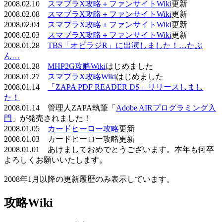
2008.02.10
スマブラX攻略＋ファンサイトWiki
更新
2008.02.08
スマブラX攻略＋ファンサイトWiki
更新
2008.02.04
スマブラX攻略＋ファンサイトWiki
更新
2008.02.03
スマブラX攻略＋ファンサイトWiki
更新
2008.01.28
TBS「オビラジR」に出演しました！…たぶ
ん…
2008.01.28
MHP2G攻略Wiki
はじめました
2008.01.27
スマブラX攻略Wiki
はじめました
2008.01.14
「ZAPA PDF READER DS」リリースしまし
た！
2008.01.14 管理人ZAPA執筆「
Adobe AIRプログラミング入
門
」が発売されました！
2008.01.05
カードヒーロー攻略
更新
2008.01.03 カードヒーロー攻略更新
2008.01.01 あけましておめでとうございます。本年も何卒
よろしくお願いいたします。
2008年1月以降の更新履歴のみ表示しています。
攻略Wiki