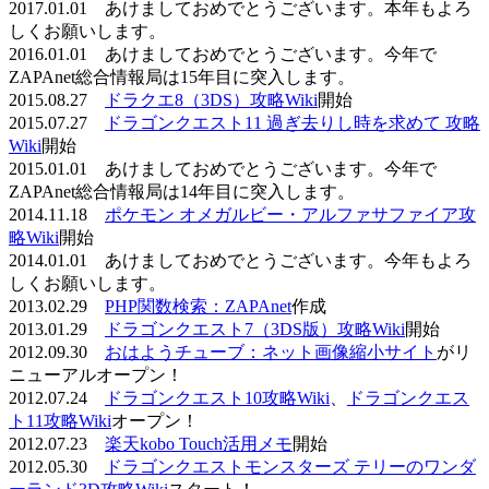
2017.01.01 あけましておめでとうございます。本年もよろ
しくお願いします。
2016.01.01 あけましておめでとうございます。今年で
ZAPAnet総合情報局は15年目に突入します。
2015.08.27
ドラクエ8（3DS）攻略Wiki
開始
2015.07.27
ドラゴンクエスト11 過ぎ去りし時を求めて 攻略
Wiki
開始
2015.01.01 あけましておめでとうございます。今年で
ZAPAnet総合情報局は14年目に突入します。
2014.11.18
ポケモン オメガルビー・アルファサファイア攻
略Wiki
開始
2014.01.01 あけましておめでとうございます。今年もよろ
しくお願いします。
2013.02.29
PHP関数検索：ZAPAnet
作成
2013.01.29
ドラゴンクエスト7（3DS版）攻略Wiki
開始
2012.09.30
おはようチューブ：ネット画像縮小サイト
がリ
ニューアルオープン！
2012.07.24
ドラゴンクエスト10攻略Wiki
、
ドラゴンクエス
ト11攻略Wiki
オープン！
2012.07.23
楽天kobo Touch活用メモ
開始
2012.05.30
ドラゴンクエストモンスターズ テリーのワンダ