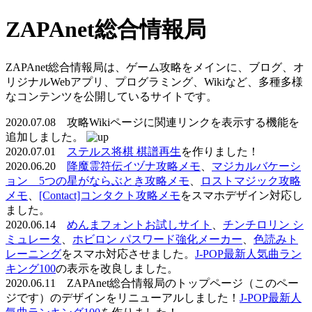
ZAPAnet総合情報局
ZAPAnet総合情報局は、ゲーム攻略をメインに、ブログ、オ
リジナルWebアプリ、プログラミング、Wikiなど、多種多様
なコンテンツを公開しているサイトです。
2020.07.08 攻略Wikiページに関連リンクを表示する機能を
追加しました。
2020.07.01
ステルス将棋 棋譜再生
を作りました！
2020.06.20
降魔霊符伝イヅナ攻略メモ
、
マジカルバケーシ
ョン 5つの星がならぶとき攻略メモ
、
ロストマジック攻略
メモ
、
[Contact]コンタクト攻略メモ
をスマホデザイン対応し
ました。
2020.06.14
めんまフォントお試しサイト
、
チンチロリン シ
ミュレータ
、
ホビロン パスワード強化メーカー
、
色読みト
レーニング
をスマホ対応させました。
J-POP最新人気曲ラン
キング100
の表示を改良しました。
2020.06.11 ZAPAnet総合情報局のトップページ（このペー
ジです）のデザインをリニューアルしました！
J-POP最新人