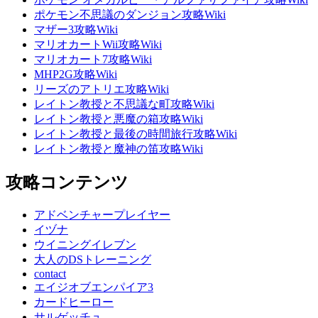
ポケモン不思議のダンジョン攻略Wiki
マザー3攻略Wiki
マリオカートWii攻略Wiki
マリオカート7攻略Wiki
MHP2G攻略Wiki
リーズのアトリエ攻略Wiki
レイトン教授と不思議な町攻略Wiki
レイトン教授と悪魔の箱攻略Wiki
レイトン教授と最後の時間旅行攻略Wiki
レイトン教授と魔神の笛攻略Wiki
攻略コンテンツ
アドベンチャープレイヤー
イヅナ
ウイニングイレブン
大人のDSトレーニング
contact
エイジオブエンパイア3
カードヒーロー
サルゲッチュ