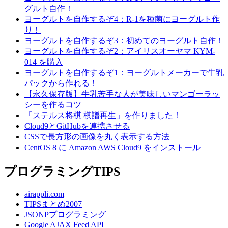
グルト自作！
ヨーグルトを自作するぞ4：R-1を種菌にヨーグルト作
り！
ヨーグルトを自作するぞ3：初めてのヨーグルト自作！
ヨーグルトを自作するぞ2：アイリスオーヤマ KYM-
014 を購入
ヨーグルトを自作するぞ1：ヨーグルトメーカーで牛乳
パックから作れる！
【永久保存版】牛乳苦手な人が美味しいマンゴーラッ
シーを作るコツ
「ステルス将棋 棋譜再生」を作りました！
Cloud9とGitHubを連携させる
CSSで長方形の画像を丸く表示する方法
CentOS 8 に Amazon AWS Cloud9 をインストール
プログラミングTIPS
airappli.com
TIPSまとめ2007
JSONPプログラミング
Google AJAX Feed API