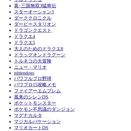
真･三国無双3猛将伝
スターオーシャン3
ダーククロニクル
ダービースタリオン
ドラゴンクエスト
ドラクエ4
ドラクエ5
大人のためのドラクエ8
ドラッグオンドラグーン
トルネコの大冒険
ニュー・マリオ
nintendogs
パワフルプロ野球
パワプロ15攻略メモ
ファイアーエムブレム
風来のシレンDS
ポケットモンスター
ポケモン不思議のダンジョン
マグナカルタ
マジカルバケーション
マリオカートDS