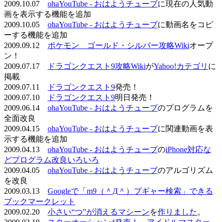
2009.10.07
ohaYouTube - おはようチューブ
に現在の人気動
画を表示する機能を追加
2009.10.05
ohaYouTube - おはようチューブ
に動画名をコピ
ーする機能を追加
2009.09.12
ポケモン ゴールド・シルバー攻略Wiki
オープ
ン！
2009.07.17
ドラゴンクエスト9攻略Wiki
が
Yahoo!カテゴリ
に
掲載
2009.07.11
ドラゴンクエスト9
発売！
2009.07.10
ドラゴンクエスト9
明日発売！
2009.06.14
ohaYouTube - おはようチューブ
のプログラムを
全面改良
2009.04.15
ohaYouTube - おはようチューブ
に関連動画を表
示する機能を追加
2009.04.13
ohaYouTube - おはようチューブ
の
iPhone対応な
どプログラム改良いろいろ
2009.04.05
ohaYouTube - おはようチューブ
のアルゴリズム
を改良
2009.03.13
Googleで「m9（＾Д＾）プギャー検索」できる
ブックマークレット
2009.02.20
小さい“つ”が消えるマシーン
を
作りました
。