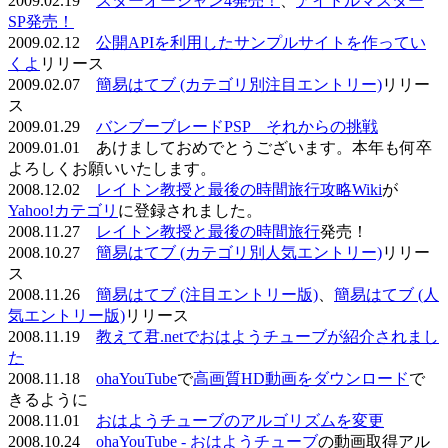
2009.02.19
スターオーシャン4発売！
、
アイドルマスター
SP発売！
2009.02.12
公開APIを利用したサンプルサイトを作ってい
くよ
リリース
2009.02.07
簡易はてブ (カテゴリ別注目エントリー)
リリー
ス
2009.01.29
バンブーブレードPSP それからの挑戦
2009.01.01 あけましておめでとうございます。本年も何卒
よろしくお願いいたします。
2008.12.02
レイトン教授と最後の時間旅行攻略Wiki
が
Yahoo!カテゴリ
に登録されました。
2008.11.27
レイトン教授と最後の時間旅行
発売！
2008.10.27
簡易はてブ (カテゴリ別人気エントリー)
リリー
ス
2008.11.26
簡易はてブ (注目エントリー版)
、
簡易はてブ (人
気エントリー版)
リリース
2008.11.19
教えて君.netでおはようチューブが紹介されまし
た
2008.11.18
ohaYouTube
で
高画質HD動画をダウンロード
で
きるように
2008.11.01
おはようチューブのアルゴリズムを変更
2008.10.24
ohaYouTube - おはようチューブ
の動画取得アル