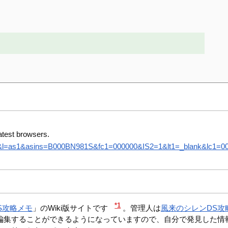
atest browsers.
8&l=as1&asins=B000BN981S&fc1=000000&IS2=1&lt1=_blank&lc1=0000
*1
S攻略メモ
」のWiki版サイトです
。管理人は
風来のシレンDS攻
編集することができるようになっていますので、自分で発見した情