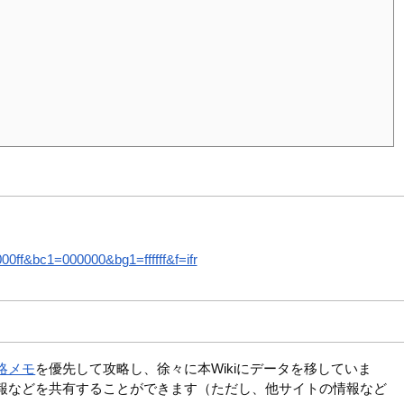
ff&bc1=000000&bg1=ffffff&f=ifr
略メモ
を優先して攻略し、徐々に本Wikiにデータを移していま
報などを共有することができます（ただし、他サイトの情報など