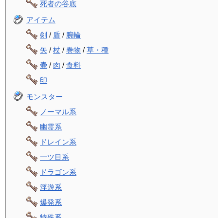
死者の谷底
アイテム
剣
/
盾
/
腕輪
矢
/
杖
/
巻物
/
草・種
壷
/
肉
/
食料
印
モンスター
ノーマル系
幽霊系
ドレイン系
一ツ目系
ドラゴン系
浮遊系
爆発系
特殊系