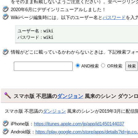
をそのまま転載しないようご注意ください）。全ページリン
2020年6月にデザインリニューアルしました！
Wikiページ編集時には、以下のユーザー名と
パスワード
を入
ユーザー名：wiki

パスワード：wiki
情報がどこに載っているかわからないときは、下記検索フォ
AND検索
OR検索
スマホ版 不思議の
ダンジョン
風来のシレン ダウン
スマホ版 不思議の
ダンジョン
風来のシレンが2019年3月に配信
iPhone版：
https://itunes.apple.com/jp/app/id1450144037
Android版：
https://play.google.com/store/apps/details?id=jp.co