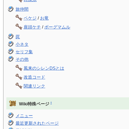
旅仲間
ペケジ
/
お竜
座頭ケチ
/
ボーグマムル
罠
小ネタ
セリフ集
その他
風来のシレンDSとは
改造コード
関連リンク
†
Wiki特殊ページ
メニュー
最近更新されたページ