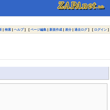
新
|
検索
|
ヘルプ
] [
ページ編集
|
新規作成
|
差分
|
過去ログ
] [
ログイン
]