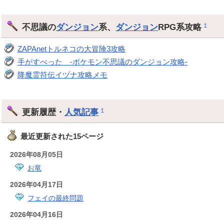
不思議の
ダンジョン
系、
ダンジョン
RPG系攻略
†
ZAPAnetトルネコの大冒険3攻略
手がすべった -ポケモン不思議のダンジョン攻略-
降魔霊符伝イヅナ攻略メモ
更新履歴・
人気記事
†
最近更新された15ページ
2026年08月05日
お竜
2026年04月17日
フェイの最終問題
2026年04月16日