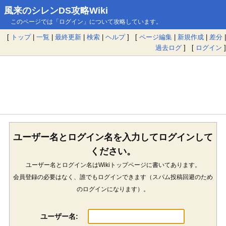
風来のシレンDS攻略Wiki
このページでは「ログイン」について攻略しています。
[
トップ
|
一覧
|
最終更新
|
検索
|
ヘルプ
] [
ページ編集
|
新規作成
|
差分
|
過去ログ
] [
ログイン
]
ユーザー名とログイン名を入力してログインして
ください。
ユーザー名とログイン名はWikiトップページに書いてあります。
会員登録の必要はなく、誰でもログインできます（スパム投稿回避のため
のログインになります）。
ユーザー名: