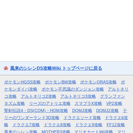
風来のシレンDS攻略Wiki トップページに戻る
ポケモンHGSS攻略
ポケモンBW攻略
ポケモンORAS攻略
ポ
ケモンダイパ攻略
ポケモン不思議のダンジョン攻略
アルトネリ
コ攻略
アルトネリコ2攻略
アルトネリコ3攻略
グランファン
タズム攻略
リーズのアトリエ攻略
スマブラX攻略
VP2攻略
聖剣伝説4・DS(COM)・HOM攻略
DQMJ攻略
DQMJ2攻略
テ
リーのワンダーランド3D攻略
ドラクエソード攻略
ドラクエ6攻
略
ドラクエ7攻略
ドラクエ8攻略
ドラクエ9攻略
FF12攻略
風来のシレン攻略
MOTHER3攻略
マリオカートWii攻略
マリ