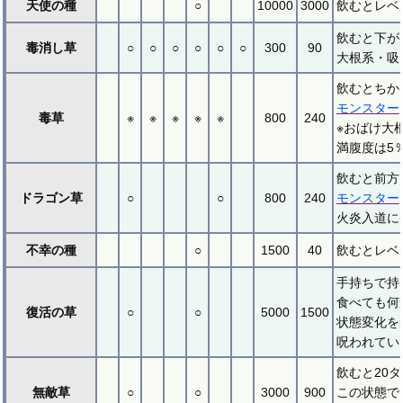
天使の種
○
10000
3000
飲むとレベ
飲むと下が
毒消し草
○
○
○
○
○
○
300
90
大根系・吸
飲むとちか
モンスター
毒草
※
※
※
※
※
800
240
※おばけ大
満腹度は5
飲むと前方
ドラゴン草
○
○
800
240
モンスター
火炎入道に
不幸の種
○
1500
40
飲むとレベ
手持ちで持
食べても何
復活の草
○
○
5000
1500
状態変化を
呪われてい
飲むと20
無敵草
○
○
3000
900
この状態で