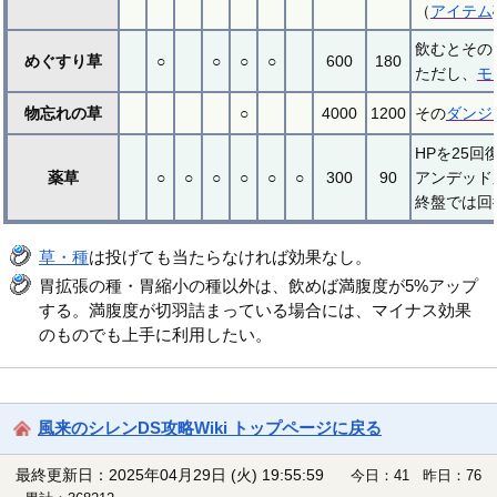
（
アイテム
飲むとその
めぐすり草
○
○
○
○
600
180
ただし、
モ
物忘れの草
○
4000
1200
その
ダンジ
HPを25
薬草
○
○
○
○
○
○
300
90
アンデッド
終盤では回
草・種
は投げても当たらなければ効果なし。
胃拡張の種・胃縮小の種以外は、飲めば満腹度が5%アップ
する。満腹度が切羽詰まっている場合には、マイナス効果
のものでも上手に利用したい。
風来のシレンDS攻略Wiki トップページに戻る
最終更新日：2025年04月29日 (火) 19:55:59
今日：41 昨日：76