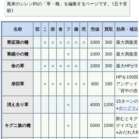
風来のシレンDSの「草・種」を編集するページです。(五十音
順)
名称
宿
こ
掛
食
フ
儀
死
売値
買取
効果・補足
胃拡張の種
○
○
○
○
○
○
1000
300
最大満腹度
胃縮小の種
○
1000
300
最大満腹度
命の草
○
○
○
○
○
1000
300
最大HPが
HPを10
弟切草
○
○
○
○
○
○
600
180
アンデッド
「背中の壺
15ターン
消え去り草
○
4000
1200
※
ボーグマ
飲むとキグ
キグニ族の種
○
5000
1500
ゲイズなど
※みだれ大