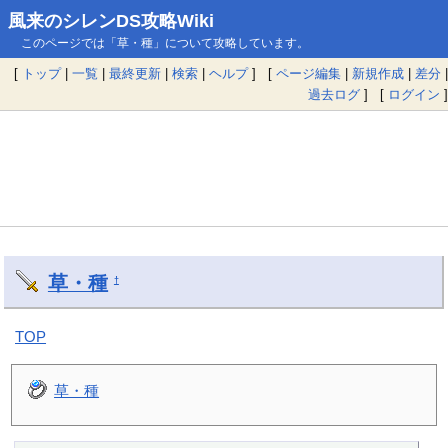
風来のシレンDS攻略Wiki
このページでは「草・種」について攻略しています。
[
トップ
|
一覧
|
最終更新
|
検索
|
ヘルプ
] [
ページ編集
|
新規作成
|
差分
|
過去ログ
] [
ログイン
]
草・種
†
TOP
草・種