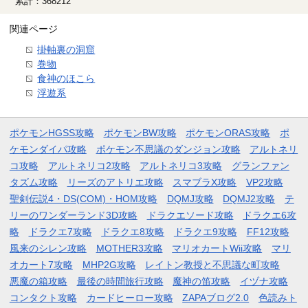
累計：368212
関連ページ
掛軸裏の洞窟
巻物
食神のほこら
浮遊系
ポケモンHGSS攻略
ポケモンBW攻略
ポケモンORAS攻略
ポ
ケモンダイパ攻略
ポケモン不思議のダンジョン攻略
アルトネリ
コ攻略
アルトネリコ2攻略
アルトネリコ3攻略
グランファン
タズム攻略
リーズのアトリエ攻略
スマブラX攻略
VP2攻略
聖剣伝説4・DS(COM)・HOM攻略
DQMJ攻略
DQMJ2攻略
テ
リーのワンダーランド3D攻略
ドラクエソード攻略
ドラクエ6攻
略
ドラクエ7攻略
ドラクエ8攻略
ドラクエ9攻略
FF12攻略
風来のシレン攻略
MOTHER3攻略
マリオカートWii攻略
マリ
オカート7攻略
MHP2G攻略
レイトン教授と不思議な町攻略
悪魔の箱攻略
最後の時間旅行攻略
魔神の笛攻略
イヅナ攻略
コンタクト攻略
カードヒーロー攻略
ZAPAブログ2.0
色読みト