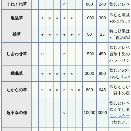
くねくね草
○
800
240
飲むとレベ
飲むと混乱
混乱草
※
※
※
※
※
1000
300
※めまわし
特に効果は
雑草
※
※
※
※
※
※
50
15
※「復活の
飲むとレベ
しあわせ草
□
○
1500
450
冒険中盤の
ハラヘリジ
飲むと5タ
睡眠草
※
※
※
※
※
3000
900
※ねむり大
飲むとちか
ちからの草
○
○
○
○
○
○
800
645
「背中の壺
飲むとレベ
飲んでしま
超不幸の種
○
10000
3000
モンスター
（飲むと、