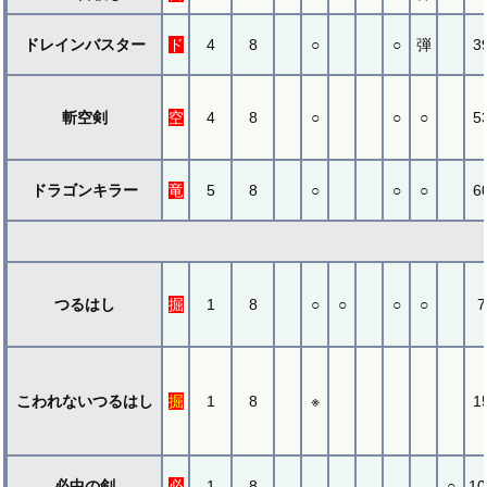
ドレインバスター
ド
4
8
○
○
弾
3
斬空剣
空
4
8
○
○
○
5
ドラゴンキラー
竜
5
8
○
○
○
6
つるはし
掘
1
8
○
○
○
○
7
こわれないつるはし
掘
1
8
※
1
必中の剣
必
1
8
○
10