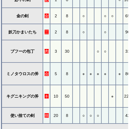
金の剣
金
2
8
○
○
○
6
妖刀かまいたち
三
2
8
○
○
9
ブフーの包丁
肉
3
30
○
○
3
ミノタウロスの斧
会
5
8
※
※
※
※
※
8
キグニキングの斧
キ
10
50
※
22
使い捨ての剣
捨
20
8
○
○
○
4