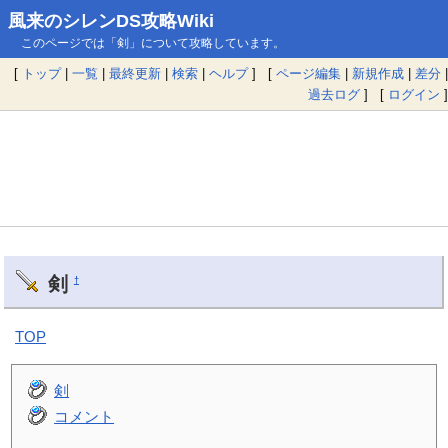
風来のシレンDS攻略Wiki
このページでは「剣」について攻略しています。
[
トップ
|
一覧
|
最終更新
|
検索
|
ヘルプ
] [
ページ編集
|
新規作成
|
差分
|
過去ログ
] [
ログイン
]
剣
†
TOP
剣
コメント