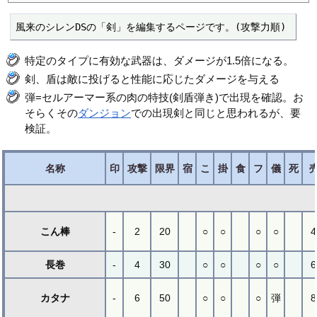
風来のシレンDSの「剣」を編集するページです。(攻撃力順)
特定のタイプに有効な武器は、ダメージが1.5倍になる。
剣、盾は敵に投げると性能に応じたダメージを与える
弾=セルアーマー系の肉の特技(剣盾弾き)で出現を確認。お
そらくその
ダンジョン
での出現剣と同じと思われるが、要
検証。
名称
印
攻撃
限界
宿
こ
掛
食
フ
儀
死
こん棒
-
2
20
○
○
○
○
4
長巻
-
4
30
○
○
○
○
6
カタナ
-
6
50
○
○
○
弾
8