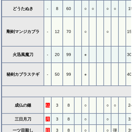
どうたぬき
-
8
60
○
○
○
○
1
剛剣マンジカブラ
-
12
70
○
○
15
火迅風魔刀
-
20
99
※
30
秘剣カブラステギ
-
50
99
※
40
成仏の鎌
仏
3
8
○
○
○
2
三日月刀
月
3
8
○
○
3
一ツ目殺し
目
3
8
○
○
弾
3