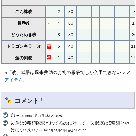
こん棒改
-
2
50
8
長巻改
-
4
60
1
どうたぬき改
-
8
80
3
ドラゴンキラー改
竜
5
40
11
金の剣改
金
1
40
12
※「改」武器は風来救助のお礼の報酬でしか入手できないレア
アイテム
。
コメント
†
印 --
2019年03月21日 (木) 23:49:57
改盾は9種類確認されてるのに対して、改武器は5種類とや
けに少ないな --
2019年04月02日 (火) 01:01:55