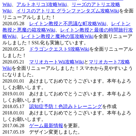
Wiki
、
アルトネリコ3攻略Wiki
、
リーズのアトリエ攻略
Wiki
、
イリスのアトリエ グランファンタズム攻略Wiki
を全面
リニューアルしました！
2020.05.28
レイトン教授と不思議な町攻略Wiki
、
レイトン
教授と悪魔の箱攻略Wiki
、
レイトン教授と最後の時間旅行攻
略Wiki
、
レイトン教授と魔神の笛攻略Wiki
を全面リニューア
ルしました！SSL化も実施しています。
2020.05.25
ドラゴンクエスト9攻略Wiki
を全面リニューアル
しました！
2020.05.21
マリオカートWii攻略Wiki
と
マリオカート7攻略
Wiki
を全面リニューアルしました！スマホから見やすいよう
になりました。
2020.01.01 あけましておめでとうございます。本年もよろ
しくお願いします。
2019.01.01 あけましておめでとうございます。本年もよろ
しくお願いします。
2018.05.17
認知症予防！色読みトレーニング
を作成
2018.01.01 あけましておめでとうございます。本年もよろ
しくお願いします。
2017.06.28
ゲーム最新情報
を更新。
2017.05.19 デザイン変更しました。