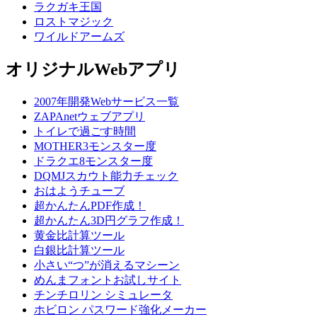
ラクガキ王国
ロストマジック
ワイルドアームズ
オリジナルWebアプリ
2007年開発Webサービス一覧
ZAPAnetウェブアプリ
トイレで過ごす時間
MOTHER3モンスター度
ドラクエ8モンスター度
DQMJスカウト能力チェック
おはようチューブ
超かんたんPDF作成！
超かんたん3D円グラフ作成！
黄金比計算ツール
白銀比計算ツール
小さい“つ”が消えるマシーン
めんまフォントお試しサイト
チンチロリン シミュレータ
ホビロン パスワード強化メーカー