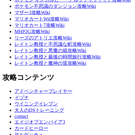
ポケモン不思議のダンジョン攻略Wiki
マザー3攻略Wiki
マリオカートWii攻略Wiki
マリオカート7攻略Wiki
MHP2G攻略Wiki
リーズのアトリエ攻略Wiki
レイトン教授と不思議な町攻略Wiki
レイトン教授と悪魔の箱攻略Wiki
レイトン教授と最後の時間旅行攻略Wiki
レイトン教授と魔神の笛攻略Wiki
攻略コンテンツ
アドベンチャープレイヤー
イヅナ
ウイニングイレブン
大人のDSトレーニング
contact
エイジオブエンパイア3
カードヒーロー
サルゲッチュ