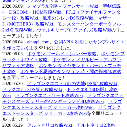
気曲ランキング100
を作りました！
2020.06.09
スマブラX攻略＋ファンサイトWiki
、
聖剣伝説
4・DS(COM)・HOM攻略Wiki
、
FF12（ファイナルファンタ
ジー12）攻略Wiki
、
風来のシレンDS攻略Wiki
、
マザー
3（MOTHER3）攻略Wiki
、
モンスターハンターポータブル
2nd G 攻略Wiki
、
ヴァルキリープロファイル2攻略Wiki
のリニ
ューアルしました！
2020.06.04
airappli.com
、
公開APIを利用したサンプルサイト
を作っていくよ
をSSL化しました。
2020.06.03
ポケモン ゴールド・シルバー攻略
、
ポケモン ブ
ラック・ホワイト攻略
、
ポケモン オメガルビー・アルファ
サファイア攻略
、
ポケモン ダイヤモンド・パール・プラチ
ナ攻略
、
ポケモン不思議のダンジョン 時・闇の探検隊攻略
を全面リニューアルしました！
2020.05.30
ドラゴンクエスト6 幻の大地(DS版) 攻略Wiki
、
ドラクエ7（3DS版）攻略Wiki
、
ドラクエ8（3DS版）攻略
Wiki
、
ドラゴンクエストソード攻略Wiki
、
ドラゴンクエスト
モンスターズ テリーのワンダーランド3D攻略Wiki
、
ドラゴ
ンクエストモンスターズ ジョーカー攻略Wiki
、
ドラゴンク
エストモンスターズ ジョーカー2攻略Wiki
を全面リニューア
ルしました！
2020.05.29
アルトネリコ攻略Wiki
、
アルトネリコ2攻略