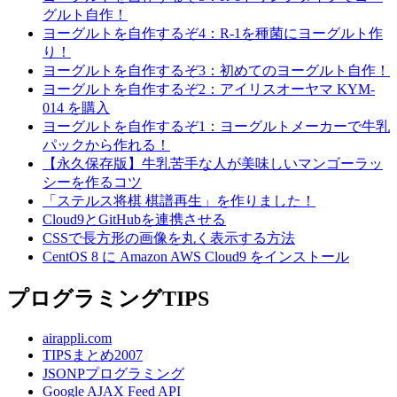
グルト自作！
ヨーグルトを自作するぞ4：R-1を種菌にヨーグルト作
り！
ヨーグルトを自作するぞ3：初めてのヨーグルト自作！
ヨーグルトを自作するぞ2：アイリスオーヤマ KYM-
014 を購入
ヨーグルトを自作するぞ1：ヨーグルトメーカーで牛乳
パックから作れる！
【永久保存版】牛乳苦手な人が美味しいマンゴーラッ
シーを作るコツ
「ステルス将棋 棋譜再生」を作りました！
Cloud9とGitHubを連携させる
CSSで長方形の画像を丸く表示する方法
CentOS 8 に Amazon AWS Cloud9 をインストール
プログラミングTIPS
airappli.com
TIPSまとめ2007
JSONPプログラミング
Google AJAX Feed API