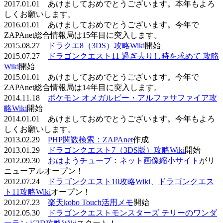
2017.01.01 あけましておめでとうございます。本年もよろ
しくお願いします。
2016.01.01 あけましておめでとうございます。今年で
ZAPAnet総合情報局は15年目に突入します。
2015.08.27
ドラクエ8（3DS）攻略Wiki
開始
2015.07.27
ドラゴンクエスト11 過ぎ去りし時を求めて 攻略
Wiki
開始
2015.01.01 あけましておめでとうございます。今年で
ZAPAnet総合情報局は14年目に突入します。
2014.11.18
ポケモン オメガルビー・アルファサファイア攻
略Wiki
開始
2014.01.01 あけましておめでとうございます。今年もよろ
しくお願いします。
2013.02.29
PHP関数検索：ZAPAnet
作成
2013.01.29
ドラゴンクエスト7（3DS版）攻略Wiki
開始
2012.09.30
おはようチューブ：ネット画像縮小サイト
がリ
ニューアルオープン！
2012.07.24
ドラゴンクエスト10攻略Wiki
、
ドラゴンクエス
ト11攻略Wiki
オープン！
2012.07.23
楽天kobo Touch活用メモ
開始
2012.05.30
ドラゴンクエストモンスターズ テリーのワンダ