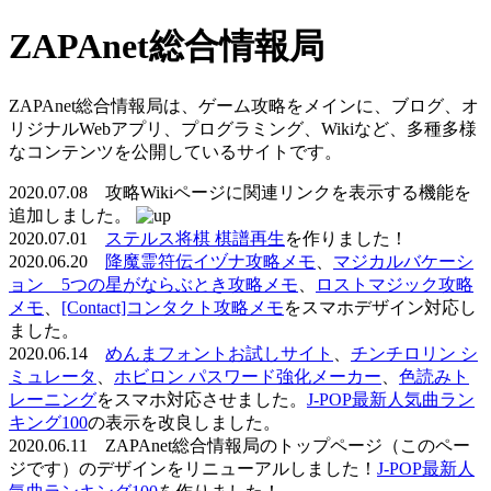
ZAPAnet総合情報局
ZAPAnet総合情報局は、ゲーム攻略をメインに、ブログ、オ
リジナルWebアプリ、プログラミング、Wikiなど、多種多様
なコンテンツを公開しているサイトです。
2020.07.08 攻略Wikiページに関連リンクを表示する機能を
追加しました。
2020.07.01
ステルス将棋 棋譜再生
を作りました！
2020.06.20
降魔霊符伝イヅナ攻略メモ
、
マジカルバケーシ
ョン 5つの星がならぶとき攻略メモ
、
ロストマジック攻略
メモ
、
[Contact]コンタクト攻略メモ
をスマホデザイン対応し
ました。
2020.06.14
めんまフォントお試しサイト
、
チンチロリン シ
ミュレータ
、
ホビロン パスワード強化メーカー
、
色読みト
レーニング
をスマホ対応させました。
J-POP最新人気曲ラン
キング100
の表示を改良しました。
2020.06.11 ZAPAnet総合情報局のトップページ（このペー
ジです）のデザインをリニューアルしました！
J-POP最新人