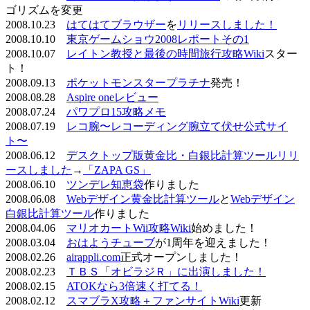
ゴリズムを変更
2008.10.23
はてはてブラウザー
を
リリースしました！
2008.10.10
東京ゲームショウ2008レポートその1
2008.10.07
レイトン教授と最後の時間旅行攻略Wiki
スター
ト！
2008.09.13
ポケットモンスタープラチナ
発売！
2008.08.28
Aspire oneレビュー
2008.07.24
パワプロ15攻略メモ
2008.07.19
レコ腕〜レコーディング腕立て伏せ公式サイ
ト〜
2008.06.12
デスクトップ版黄金比・白銀比計算ツールリリ
ースしました
→
「ZAPA GS」
2008.06.10
ツンデレ知恵袋
作りました
2008.06.08
Webデザイン黄金比計算ツール
と
Webデザイン
白銀比計算ツール
作りました
2008.04.06
マリオカートWii攻略Wiki
始めました！
2008.03.04
おはようチューブ
が1周年を迎えました！
2008.02.26
airappli.com
正式オープンしました！
2008.02.23
ＴＢＳ「オビラジＲ」に出演しました！
2008.02.15
ATOKなら3倍速く打てる！
2008.02.12
スマブラX攻略＋ファンサイトWiki
更新