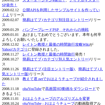
2009.02.19
スターオーシャン4発売！
、
アイドルマスター
SP発売！
2009.02.12
公開APIを利用したサンプルサイトを作ってい
くよ
リリース
2009.02.07
簡易はてブ (カテゴリ別注目エントリー)
リリー
ス
2009.01.29
バンブーブレードPSP それからの挑戦
2009.01.01 あけましておめでとうございます。本年も何卒
よろしくお願いいたします。
2008.12.02
レイトン教授と最後の時間旅行攻略Wiki
が
Yahoo!カテゴリ
に登録されました。
2008.11.27
レイトン教授と最後の時間旅行
発売！
2008.10.27
簡易はてブ (カテゴリ別人気エントリー)
リリー
ス
2008.11.26
簡易はてブ (注目エントリー版)
、
簡易はてブ (人
気エントリー版)
リリース
2008.11.19
教えて君.netでおはようチューブが紹介されまし
た
2008.11.18
ohaYouTube
で
高画質HD動画をダウンロード
で
きるように
2008.11.01
おはようチューブのアルゴリズムを変更
2008.10.24
ohaYouTube - おはようチューブ
の動画取得アル