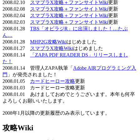
2008.02.10
スマブラX攻略＋ファンサイトWiki
更新
2008.02.08
スマブラX攻略＋ファンサイトWiki
更新
2008.02.04
スマブラX攻略＋ファンサイトWiki
更新
2008.02.03
スマブラX攻略＋ファンサイトWiki
更新
2008.01.28
TBS「オビラジR」に出演しました！…たぶ
ん…
2008.01.28
MHP2G攻略Wiki
はじめました
2008.01.27
スマブラX攻略Wiki
はじめました
2008.01.14
「ZAPA PDF READER DS」リリースしまし
た！
2008.01.14 管理人ZAPA執筆「
Adobe AIRプログラミング入
門
」が発売されました！
2008.01.05
カードヒーロー攻略
更新
2008.01.03 カードヒーロー攻略更新
2008.01.01 あけましておめでとうございます。本年も何卒
よろしくお願いいたします。
2008年1月以降の更新履歴のみ表示しています。
攻略Wiki