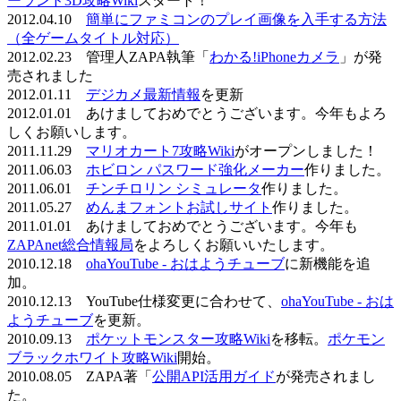
ーランド3D攻略Wiki
スタート！
2012.04.10
簡単にファミコンのプレイ画像を入手する方法
（全ゲームタイトル対応）
2012.02.23 管理人ZAPA執筆「
わかる!iPhoneカメラ
」が発
売されました
2012.01.11
デジカメ最新情報
を更新
2012.01.01 あけましておめでとうございます。今年もよろ
しくお願いします。
2011.11.29
マリオカート7攻略Wiki
がオープンしました！
2011.06.03
ホビロン パスワード強化メーカー
作りました。
2011.06.01
チンチロリン シミュレータ
作りました。
2011.05.27
めんまフォントお試しサイト
作りました。
2011.01.01 あけましておめでとうございます。今年も
ZAPAnet総合情報局
をよろしくお願いいたします。
2010.12.18
ohaYouTube - おはようチューブ
に新機能を追
加。
2010.12.13 YouTube仕様変更に合わせて、
ohaYouTube - おは
ようチューブ
を更新。
2010.09.13
ポケットモンスター攻略Wiki
を移転。
ポケモン
ブラックホワイト攻略Wiki
開始。
2010.08.05 ZAPA著「
公開API活用ガイド
が発売されまし
た。