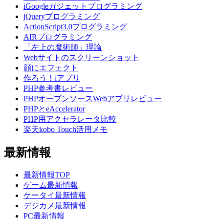
iGoogleガジェットプログラミング
jQueryプログラミング
ActionScript3.0プログラミング
AIRプログラミング
「左上の魔術師」理論
Webサイトのスクリーンショット
顔にエフェクト
作ろう！iアプリ
PHP参考書レビュー
PHPオープンソースWebアプリレビュー
PHPとeAccelerator
PHP用アクセラレータ比較
楽天kobo Touch活用メモ
最新情報
最新情報TOP
ゲーム最新情報
ケータイ最新情報
デジカメ最新情報
PC最新情報