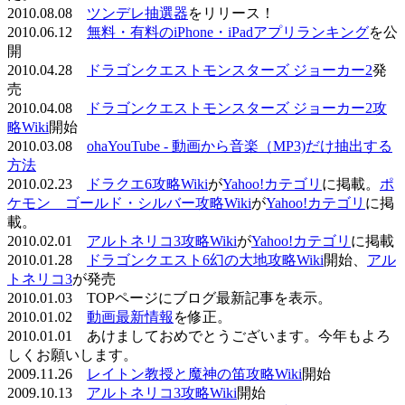
2010.08.08
ツンデレ抽選器
をリリース！
2010.06.12
無料・有料のiPhone・iPadアプリランキング
を公
開
2010.04.28
ドラゴンクエストモンスターズ ジョーカー2
発
売
2010.04.08
ドラゴンクエストモンスターズ ジョーカー2攻
略Wiki
開始
2010.03.08
ohaYouTube - 動画から音楽（MP3)だけ抽出する
方法
2010.02.23
ドラクエ6攻略Wiki
が
Yahoo!カテゴリ
に掲載。
ポ
ケモン ゴールド・シルバー攻略Wiki
が
Yahoo!カテゴリ
に掲
載。
2010.02.01
アルトネリコ3攻略Wiki
が
Yahoo!カテゴリ
に掲載
2010.01.28
ドラゴンクエスト6幻の大地攻略Wiki
開始、
アル
トネリコ3
が発売
2010.01.03 TOPページにブログ最新記事を表示。
2010.01.02
動画最新情報
を修正。
2010.01.01 あけましておめでとうございます。今年もよろ
しくお願いします。
2009.11.26
レイトン教授と魔神の笛攻略Wiki
開始
2009.10.13
アルトネリコ3攻略Wiki
開始