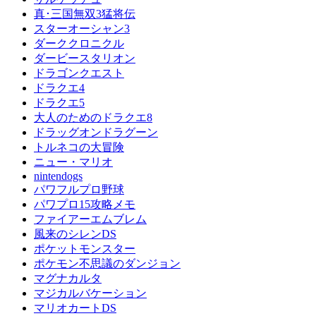
真･三国無双3猛将伝
スターオーシャン3
ダーククロニクル
ダービースタリオン
ドラゴンクエスト
ドラクエ4
ドラクエ5
大人のためのドラクエ8
ドラッグオンドラグーン
トルネコの大冒険
ニュー・マリオ
nintendogs
パワフルプロ野球
パワプロ15攻略メモ
ファイアーエムブレム
風来のシレンDS
ポケットモンスター
ポケモン不思議のダンジョン
マグナカルタ
マジカルバケーション
マリオカートDS