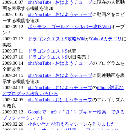
2009.10.07
ohaYouTube - おはようチューブ
に現在の人気動
画を表示する機能を追加
2009.10.05
ohaYouTube - おはようチューブ
に動画名をコピ
ーする機能を追加
2009.09.12
ポケモン ゴールド・シルバー攻略Wiki
オープ
ン！
2009.07.17
ドラゴンクエスト9攻略Wiki
が
Yahoo!カテゴリ
に
掲載
2009.07.11
ドラゴンクエスト9
発売！
2009.07.10
ドラゴンクエスト9
明日発売！
2009.06.14
ohaYouTube - おはようチューブ
のプログラムを
全面改良
2009.04.15
ohaYouTube - おはようチューブ
に関連動画を表
示する機能を追加
2009.04.13
ohaYouTube - おはようチューブ
の
iPhone対応な
どプログラム改良いろいろ
2009.04.05
ohaYouTube - おはようチューブ
のアルゴリズム
を改良
2009.03.13
Googleで「m9（＾Д＾）プギャー検索」できる
ブックマークレット
2009.02.20
小さい“つ”が消えるマシーン
を
作りました
。