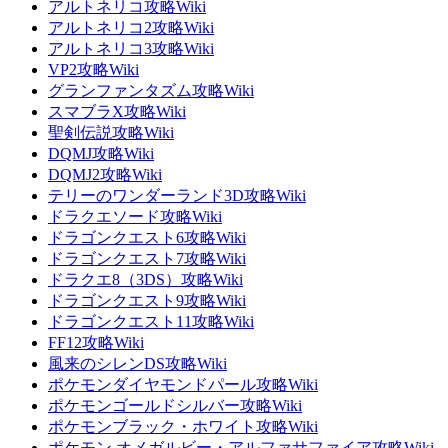
アルトネリコ攻略Wiki
アルトネリコ2攻略Wiki
アルトネリコ3攻略Wiki
VP2攻略Wiki
グランファンタズム攻略Wiki
スマブラX攻略Wiki
聖剣伝説攻略Wiki
DQMJ攻略Wiki
DQMJ2攻略Wiki
テリーのワンダーランド3D攻略Wiki
ドラクエソード攻略Wiki
ドラゴンクエスト6攻略Wiki
ドラゴンクエスト7攻略Wiki
ドラクエ8（3DS）攻略Wiki
ドラゴンクエスト9攻略Wiki
ドラゴンクエスト11攻略Wiki
FF12攻略Wiki
風来のシレンDS攻略Wiki
ポケモンダイヤモンドパール攻略Wiki
ポケモンゴールドシルバー攻略Wiki
ポケモンブラック・ホワイト攻略Wiki
ポケモン オメガルビー・アルファサファイア攻略Wiki