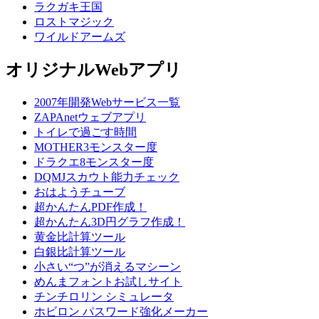
ラクガキ王国
ロストマジック
ワイルドアームズ
オリジナルWebアプリ
2007年開発Webサービス一覧
ZAPAnetウェブアプリ
トイレで過ごす時間
MOTHER3モンスター度
ドラクエ8モンスター度
DQMJスカウト能力チェック
おはようチューブ
超かんたんPDF作成！
超かんたん3D円グラフ作成！
黄金比計算ツール
白銀比計算ツール
小さい“つ”が消えるマシーン
めんまフォントお試しサイト
チンチロリン シミュレータ
ホビロン パスワード強化メーカー