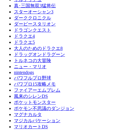
真･三国無双3猛将伝
スターオーシャン3
ダーククロニクル
ダービースタリオン
ドラゴンクエスト
ドラクエ4
ドラクエ5
大人のためのドラクエ8
ドラッグオンドラグーン
トルネコの大冒険
ニュー・マリオ
nintendogs
パワフルプロ野球
パワプロ15攻略メモ
ファイアーエムブレム
風来のシレンDS
ポケットモンスター
ポケモン不思議のダンジョン
マグナカルタ
マジカルバケーション
マリオカートDS