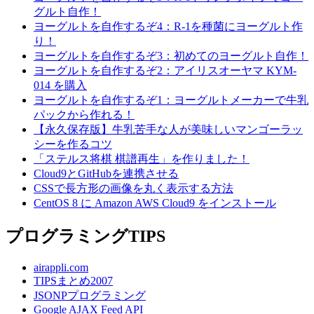
グルト自作！
ヨーグルトを自作するぞ4：R-1を種菌にヨーグルト作
り！
ヨーグルトを自作するぞ3：初めてのヨーグルト自作！
ヨーグルトを自作するぞ2：アイリスオーヤマ KYM-
014 を購入
ヨーグルトを自作するぞ1：ヨーグルトメーカーで牛乳
パックから作れる！
【永久保存版】牛乳苦手な人が美味しいマンゴーラッ
シーを作るコツ
「ステルス将棋 棋譜再生」を作りました！
Cloud9とGitHubを連携させる
CSSで長方形の画像を丸く表示する方法
CentOS 8 に Amazon AWS Cloud9 をインストール
プログラミングTIPS
airappli.com
TIPSまとめ2007
JSONPプログラミング
Google AJAX Feed API