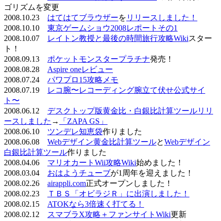
ゴリズムを変更
2008.10.23
はてはてブラウザー
を
リリースしました！
2008.10.10
東京ゲームショウ2008レポートその1
2008.10.07
レイトン教授と最後の時間旅行攻略Wiki
スター
ト！
2008.09.13
ポケットモンスタープラチナ
発売！
2008.08.28
Aspire oneレビュー
2008.07.24
パワプロ15攻略メモ
2008.07.19
レコ腕〜レコーディング腕立て伏せ公式サイ
ト〜
2008.06.12
デスクトップ版黄金比・白銀比計算ツールリリ
ースしました
→
「ZAPA GS」
2008.06.10
ツンデレ知恵袋
作りました
2008.06.08
Webデザイン黄金比計算ツール
と
Webデザイン
白銀比計算ツール
作りました
2008.04.06
マリオカートWii攻略Wiki
始めました！
2008.03.04
おはようチューブ
が1周年を迎えました！
2008.02.26
airappli.com
正式オープンしました！
2008.02.23
ＴＢＳ「オビラジＲ」に出演しました！
2008.02.15
ATOKなら3倍速く打てる！
2008.02.12
スマブラX攻略＋ファンサイトWiki
更新