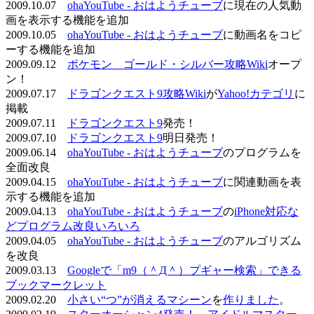
2009.10.07
ohaYouTube - おはようチューブ
に現在の人気動
画を表示する機能を追加
2009.10.05
ohaYouTube - おはようチューブ
に動画名をコピ
ーする機能を追加
2009.09.12
ポケモン ゴールド・シルバー攻略Wiki
オープ
ン！
2009.07.17
ドラゴンクエスト9攻略Wiki
が
Yahoo!カテゴリ
に
掲載
2009.07.11
ドラゴンクエスト9
発売！
2009.07.10
ドラゴンクエスト9
明日発売！
2009.06.14
ohaYouTube - おはようチューブ
のプログラムを
全面改良
2009.04.15
ohaYouTube - おはようチューブ
に関連動画を表
示する機能を追加
2009.04.13
ohaYouTube - おはようチューブ
の
iPhone対応な
どプログラム改良いろいろ
2009.04.05
ohaYouTube - おはようチューブ
のアルゴリズム
を改良
2009.03.13
Googleで「m9（＾Д＾）プギャー検索」できる
ブックマークレット
2009.02.20
小さい“つ”が消えるマシーン
を
作りました
。