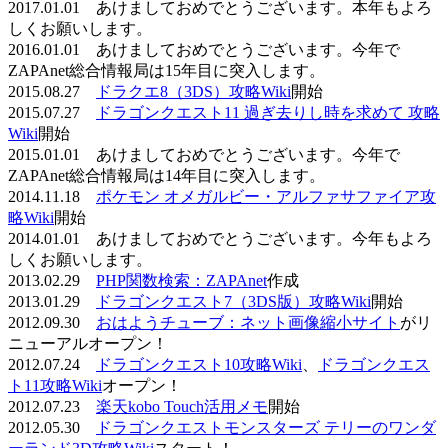
2017.01.01 あけましておめでとうございます。本年もよろ
しくお願いします。
2016.01.01 あけましておめでとうございます。今年で
ZAPAnet総合情報局は15年目に突入します。
2015.08.27
ドラクエ8（3DS）攻略Wiki
開始
2015.07.27
ドラゴンクエスト11 過ぎ去りし時を求めて 攻略
Wiki
開始
2015.01.01 あけましておめでとうございます。今年で
ZAPAnet総合情報局は14年目に突入します。
2014.11.18
ポケモン オメガルビー・アルファサファイア攻
略Wiki
開始
2014.01.01 あけましておめでとうございます。今年もよろ
しくお願いします。
2013.02.29
PHP関数検索：ZAPAnet
作成
2013.01.29
ドラゴンクエスト7（3DS版）攻略Wiki
開始
2012.09.30
おはようチューブ：ネット画像縮小サイト
がリ
ニューアルオープン！
2012.07.24
ドラゴンクエスト10攻略Wiki
、
ドラゴンクエス
ト11攻略Wiki
オープン！
2012.07.23
楽天kobo Touch活用メモ
開始
2012.05.30
ドラゴンクエストモンスターズ テリーのワンダ