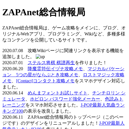
ZAPAnet総合情報局
ZAPAnet総合情報局は、ゲーム攻略をメインに、ブログ、オ
リジナルWebアプリ、プログラミング、Wikiなど、多種多様
なコンテンツを公開しているサイトです。
2020.07.08 攻略Wikiページに関連リンクを表示する機能を
追加しました。
2020.07.01
ステルス将棋 棋譜再生
を作りました！
2020.06.20
降魔霊符伝イヅナ攻略メモ
、
マジカルバケーシ
ョン 5つの星がならぶとき攻略メモ
、
ロストマジック攻略
メモ
、
[Contact]コンタクト攻略メモ
をスマホデザイン対応し
ました。
2020.06.14
めんまフォントお試しサイト
、
チンチロリン シ
ミュレータ
、
ホビロン パスワード強化メーカー
、
色読みト
レーニング
をスマホ対応させました。
J-POP最新人気曲ラン
キング100
の表示を改良しました。
2020.06.11 ZAPAnet総合情報局のトップページ（このペー
ジです）のデザインをリニューアルしました！
J-POP最新人