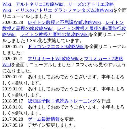
Wiki
、
アルトネリコ3攻略Wiki
、
リーズのアトリエ攻略
Wiki
、
イリスのアトリエ グランファンタズム攻略Wiki
を全面
リニューアルしました！
2020.05.28
レイトン教授と不思議な町攻略Wiki
、
レイトン
教授と悪魔の箱攻略Wiki
、
レイトン教授と最後の時間旅行攻
略Wiki
、
レイトン教授と魔神の笛攻略Wiki
を全面リニューア
ルしました！SSL化も実施しています。
2020.05.25
ドラゴンクエスト9攻略Wiki
を全面リニューアル
しました！
2020.05.21
マリオカートWii攻略Wiki
と
マリオカート7攻略
Wiki
を全面リニューアルしました！スマホから見やすいよう
になりました。
2020.01.01 あけましておめでとうございます。本年もよろ
しくお願いします。
2019.01.01 あけましておめでとうございます。本年もよろ
しくお願いします。
2018.05.17
認知症予防！色読みトレーニング
を作成
2018.01.01 あけましておめでとうございます。本年もよろ
しくお願いします。
2017.06.28
ゲーム最新情報
を更新。
2017.05.19 デザイン変更しました。