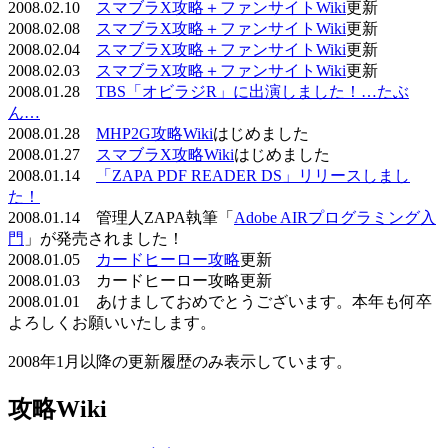
2008.02.10
スマブラX攻略＋ファンサイトWiki
更新
2008.02.08
スマブラX攻略＋ファンサイトWiki
更新
2008.02.04
スマブラX攻略＋ファンサイトWiki
更新
2008.02.03
スマブラX攻略＋ファンサイトWiki
更新
2008.01.28
TBS「オビラジR」に出演しました！…たぶ
ん…
2008.01.28
MHP2G攻略Wiki
はじめました
2008.01.27
スマブラX攻略Wiki
はじめました
2008.01.14
「ZAPA PDF READER DS」リリースしまし
た！
2008.01.14 管理人ZAPA執筆「
Adobe AIRプログラミング入
門
」が発売されました！
2008.01.05
カードヒーロー攻略
更新
2008.01.03 カードヒーロー攻略更新
2008.01.01 あけましておめでとうございます。本年も何卒
よろしくお願いいたします。
2008年1月以降の更新履歴のみ表示しています。
攻略Wiki