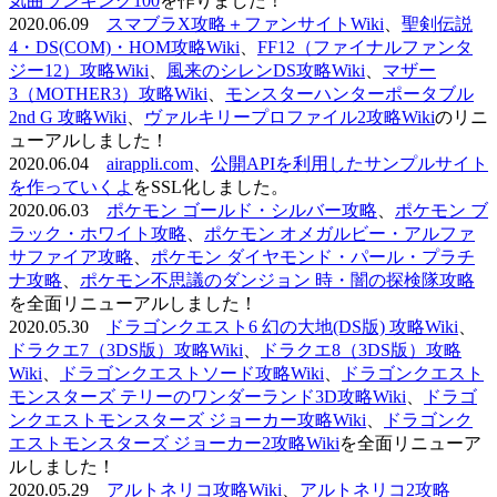
気曲ランキング100
を作りました！
2020.06.09
スマブラX攻略＋ファンサイトWiki
、
聖剣伝説
4・DS(COM)・HOM攻略Wiki
、
FF12（ファイナルファンタ
ジー12）攻略Wiki
、
風来のシレンDS攻略Wiki
、
マザー
3（MOTHER3）攻略Wiki
、
モンスターハンターポータブル
2nd G 攻略Wiki
、
ヴァルキリープロファイル2攻略Wiki
のリニ
ューアルしました！
2020.06.04
airappli.com
、
公開APIを利用したサンプルサイト
を作っていくよ
をSSL化しました。
2020.06.03
ポケモン ゴールド・シルバー攻略
、
ポケモン ブ
ラック・ホワイト攻略
、
ポケモン オメガルビー・アルファ
サファイア攻略
、
ポケモン ダイヤモンド・パール・プラチ
ナ攻略
、
ポケモン不思議のダンジョン 時・闇の探検隊攻略
を全面リニューアルしました！
2020.05.30
ドラゴンクエスト6 幻の大地(DS版) 攻略Wiki
、
ドラクエ7（3DS版）攻略Wiki
、
ドラクエ8（3DS版）攻略
Wiki
、
ドラゴンクエストソード攻略Wiki
、
ドラゴンクエスト
モンスターズ テリーのワンダーランド3D攻略Wiki
、
ドラゴ
ンクエストモンスターズ ジョーカー攻略Wiki
、
ドラゴンク
エストモンスターズ ジョーカー2攻略Wiki
を全面リニューア
ルしました！
2020.05.29
アルトネリコ攻略Wiki
、
アルトネリコ2攻略