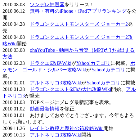
2010.08.08
ツンデレ抽選器
をリリース！
2010.06.12
無料・有料のiPhone・iPadアプリランキング
を公
開
2010.04.28
ドラゴンクエストモンスターズ ジョーカー2
発
売
2010.04.08
ドラゴンクエストモンスターズ ジョーカー2攻
略Wiki
開始
2010.03.08
ohaYouTube - 動画から音楽（MP3)だけ抽出する
方法
2010.02.23
ドラクエ6攻略Wiki
が
Yahoo!カテゴリ
に掲載。
ポ
ケモン ゴールド・シルバー攻略Wiki
が
Yahoo!カテゴリ
に掲
載。
2010.02.01
アルトネリコ3攻略Wiki
が
Yahoo!カテゴリ
に掲載
2010.01.28
ドラゴンクエスト6幻の大地攻略Wiki
開始、
アル
トネリコ3
が発売
2010.01.03 TOPページにブログ最新記事を表示。
2010.01.02
動画最新情報
を修正。
2010.01.01 あけましておめでとうございます。今年もよろ
しくお願いします。
2009.11.26
レイトン教授と魔神の笛攻略Wiki
開始
2009.10.13
アルトネリコ3攻略Wiki
開始