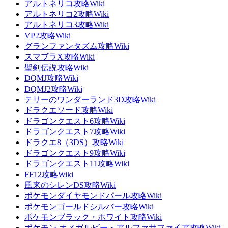
アルトネリコ攻略Wiki
アルトネリコ2攻略Wiki
アルトネリコ3攻略Wiki
VP2攻略Wiki
グランファンタズム攻略Wiki
スマブラX攻略Wiki
聖剣伝説攻略Wiki
DQMJ攻略Wiki
DQMJ2攻略Wiki
テリーのワンダーランド3D攻略Wiki
ドラクエソード攻略Wiki
ドラゴンクエスト6攻略Wiki
ドラゴンクエスト7攻略Wiki
ドラクエ8（3DS）攻略Wiki
ドラゴンクエスト9攻略Wiki
ドラゴンクエスト11攻略Wiki
FF12攻略Wiki
風来のシレンDS攻略Wiki
ポケモンダイヤモンドパール攻略Wiki
ポケモンゴールドシルバー攻略Wiki
ポケモンブラック・ホワイト攻略Wiki
ポケモン オメガルビー・アルファサファイア攻略Wiki