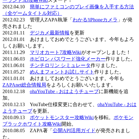
ーランド3D攻略Wiki
スタート！
2012.04.10
簡単にファミコンのプレイ画像を入手する方法
（全ゲームタイトル対応）
2012.02.23 管理人ZAPA執筆「
わかる!iPhoneカメラ
」が発
売されました
2012.01.11
デジカメ最新情報
を更新
2012.01.01 あけましておめでとうございます。今年もよろ
しくお願いします。
2011.11.29
マリオカート7攻略Wiki
がオープンしました！
2011.06.03
ホビロン パスワード強化メーカー
作りました。
2011.06.01
チンチロリン シミュレータ
作りました。
2011.05.27
めんまフォントお試しサイト
作りました。
2011.01.01 あけましておめでとうございます。今年も
ZAPAnet総合情報局
をよろしくお願いいたします。
2010.12.18
ohaYouTube - おはようチューブ
に新機能を追
加。
2010.12.13 YouTube仕様変更に合わせて、
ohaYouTube - おは
ようチューブ
を更新。
2010.09.13
ポケットモンスター攻略Wiki
を移転。
ポケモン
ブラックホワイト攻略Wiki
開始。
2010.08.05 ZAPA著「
公開API活用ガイド
が発売されまし
た。