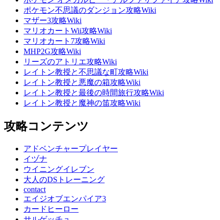
ポケモン不思議のダンジョン攻略Wiki
マザー3攻略Wiki
マリオカートWii攻略Wiki
マリオカート7攻略Wiki
MHP2G攻略Wiki
リーズのアトリエ攻略Wiki
レイトン教授と不思議な町攻略Wiki
レイトン教授と悪魔の箱攻略Wiki
レイトン教授と最後の時間旅行攻略Wiki
レイトン教授と魔神の笛攻略Wiki
攻略コンテンツ
アドベンチャープレイヤー
イヅナ
ウイニングイレブン
大人のDSトレーニング
contact
エイジオブエンパイア3
カードヒーロー
サルゲッチュ