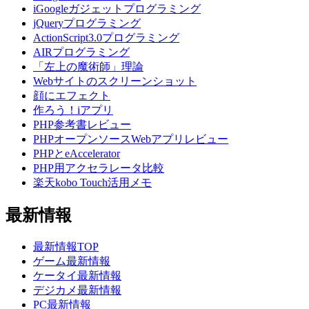
iGoogleガジェットプログラミング
jQueryプログラミング
ActionScript3.0プログラミング
AIRプログラミング
「左上の魔術師」理論
Webサイトのスクリーンショット
顔にエフェクト
作ろう！iアプリ
PHP参考書レビュー
PHPオープンソースWebアプリレビュー
PHPとeAccelerator
PHP用アクセラレータ比較
楽天kobo Touch活用メモ
最新情報
最新情報TOP
ゲーム最新情報
ケータイ最新情報
デジカメ最新情報
PC最新情報