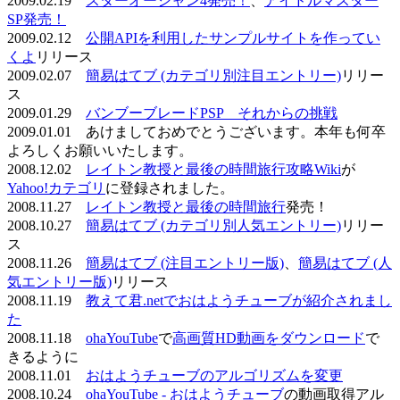
2009.02.19
スターオーシャン4発売！
、
アイドルマスター
SP発売！
2009.02.12
公開APIを利用したサンプルサイトを作ってい
くよ
リリース
2009.02.07
簡易はてブ (カテゴリ別注目エントリー)
リリー
ス
2009.01.29
バンブーブレードPSP それからの挑戦
2009.01.01 あけましておめでとうございます。本年も何卒
よろしくお願いいたします。
2008.12.02
レイトン教授と最後の時間旅行攻略Wiki
が
Yahoo!カテゴリ
に登録されました。
2008.11.27
レイトン教授と最後の時間旅行
発売！
2008.10.27
簡易はてブ (カテゴリ別人気エントリー)
リリー
ス
2008.11.26
簡易はてブ (注目エントリー版)
、
簡易はてブ (人
気エントリー版)
リリース
2008.11.19
教えて君.netでおはようチューブが紹介されまし
た
2008.11.18
ohaYouTube
で
高画質HD動画をダウンロード
で
きるように
2008.11.01
おはようチューブのアルゴリズムを変更
2008.10.24
ohaYouTube - おはようチューブ
の動画取得アル