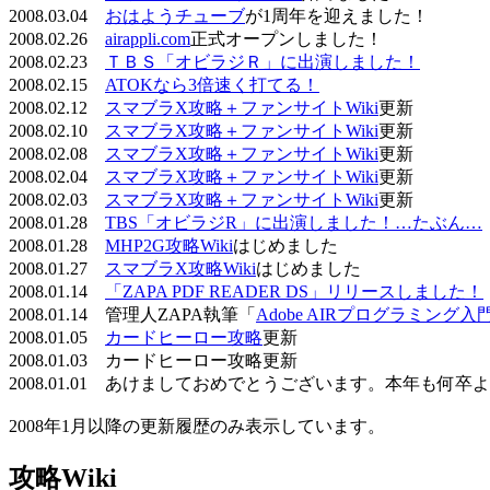
2008.03.04
おはようチューブ
が1周年を迎えました！
2008.02.26
airappli.com
正式オープンしました！
2008.02.23
ＴＢＳ「オビラジＲ」に出演しました！
2008.02.15
ATOKなら3倍速く打てる！
2008.02.12
スマブラX攻略＋ファンサイトWiki
更新
2008.02.10
スマブラX攻略＋ファンサイトWiki
更新
2008.02.08
スマブラX攻略＋ファンサイトWiki
更新
2008.02.04
スマブラX攻略＋ファンサイトWiki
更新
2008.02.03
スマブラX攻略＋ファンサイトWiki
更新
2008.01.28
TBS「オビラジR」に出演しました！…たぶん…
2008.01.28
MHP2G攻略Wiki
はじめました
2008.01.27
スマブラX攻略Wiki
はじめました
2008.01.14
「ZAPA PDF READER DS」リリースしました！
2008.01.14 管理人ZAPA執筆「
Adobe AIRプログラミング入
2008.01.05
カードヒーロー攻略
更新
2008.01.03 カードヒーロー攻略更新
2008.01.01 あけましておめでとうございます。本年も何
2008年1月以降の更新履歴のみ表示しています。
攻略Wiki