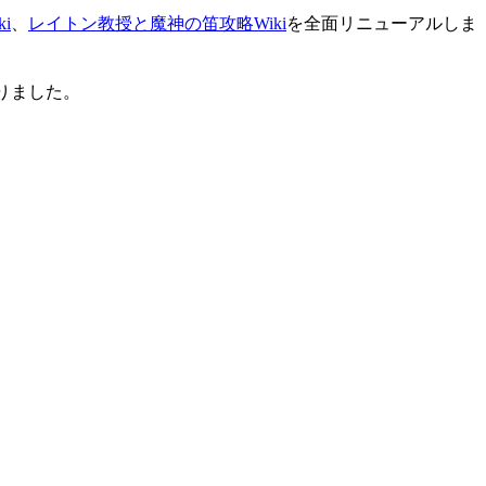
i
、
レイトン教授と魔神の笛攻略Wiki
を全面リニューアルしま
りました。