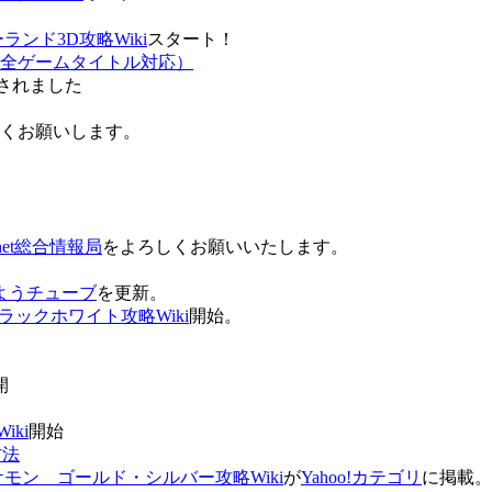
ンド3D攻略Wiki
スタート！
全ゲームタイトル対応）
されました
ろしくお願いします。
net総合情報局
をよろしくお願いいたします。
 おはようチューブ
を更新。
ラックホワイト攻略Wiki
開始。
。
開
ki
開始
方法
ケモン ゴールド・シルバー攻略Wiki
が
Yahoo!カテゴリ
に掲載。