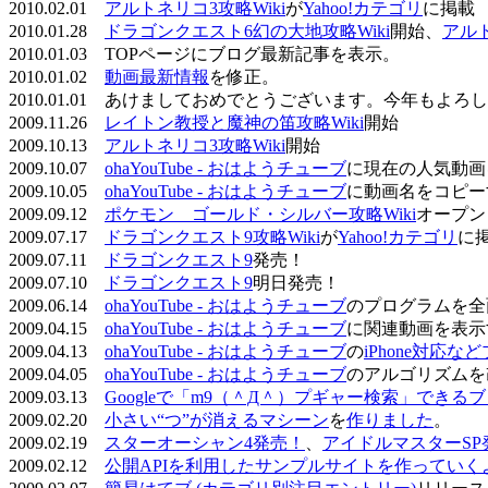
2010.02.01
アルトネリコ3攻略Wiki
が
Yahoo!カテゴリ
に掲載
2010.01.28
ドラゴンクエスト6幻の大地攻略Wiki
開始、
アル
2010.01.03 TOPページにブログ最新記事を表示。
2010.01.02
動画最新情報
を修正。
2010.01.01 あけましておめでとうございます。今年もよ
2009.11.26
レイトン教授と魔神の笛攻略Wiki
開始
2009.10.13
アルトネリコ3攻略Wiki
開始
2009.10.07
ohaYouTube - おはようチューブ
に現在の人気動画
2009.10.05
ohaYouTube - おはようチューブ
に動画名をコピー
2009.09.12
ポケモン ゴールド・シルバー攻略Wiki
オープン
2009.07.17
ドラゴンクエスト9攻略Wiki
が
Yahoo!カテゴリ
に
2009.07.11
ドラゴンクエスト9
発売！
2009.07.10
ドラゴンクエスト9
明日発売！
2009.06.14
ohaYouTube - おはようチューブ
のプログラムを全
2009.04.15
ohaYouTube - おはようチューブ
に関連動画を表示
2009.04.13
ohaYouTube - おはようチューブ
の
iPhone対応
2009.04.05
ohaYouTube - おはようチューブ
のアルゴリズムを
2009.03.13
Googleで「m9（＾Д＾）プギャー検索」できる
2009.02.20
小さい“つ”が消えるマシーン
を
作りました
。
2009.02.19
スターオーシャン4発売！
、
アイドルマスターSP
2009.02.12
公開APIを利用したサンプルサイトを作っていく