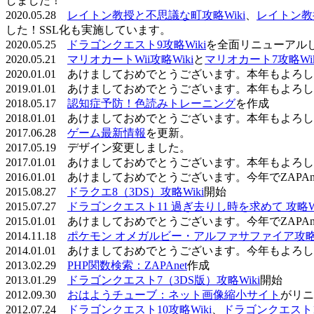
しました！
2020.05.28
レイトン教授と不思議な町攻略Wiki
、
レイトン教
した！SSL化も実施しています。
2020.05.25
ドラゴンクエスト9攻略Wiki
を全面リニューアル
2020.05.21
マリオカートWii攻略Wiki
と
マリオカート7攻略Wik
2020.01.01 あけましておめでとうございます。本年もよ
2019.01.01 あけましておめでとうございます。本年もよ
2018.05.17
認知症予防！色読みトレーニング
を作成
2018.01.01 あけましておめでとうございます。本年もよ
2017.06.28
ゲーム最新情報
を更新。
2017.05.19 デザイン変更しました。
2017.01.01 あけましておめでとうございます。本年もよ
2016.01.01 あけましておめでとうございます。今年でZAP
2015.08.27
ドラクエ8（3DS）攻略Wiki
開始
2015.07.27
ドラゴンクエスト11 過ぎ去りし時を求めて 攻略Wi
2015.01.01 あけましておめでとうございます。今年でZAP
2014.11.18
ポケモン オメガルビー・アルファサファイア攻略W
2014.01.01 あけましておめでとうございます。今年もよ
2013.02.29
PHP関数検索：ZAPAnet
作成
2013.01.29
ドラゴンクエスト7（3DS版）攻略Wiki
開始
2012.09.30
おはようチューブ：ネット画像縮小サイト
がリニ
2012.07.24
ドラゴンクエスト10攻略Wiki
、
ドラゴンクエスト11