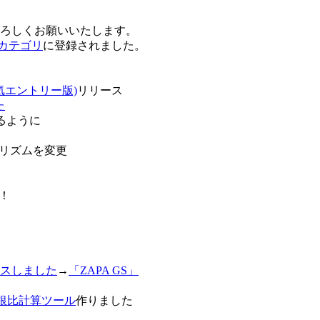
卒よろしくお願いいたします。
o!カテゴリ
に登録されました。
気エントリー版)
リリース
た
るように
リズムを変更
！
スしました
→
「ZAPA GS」
白銀比計算ツール
作りました