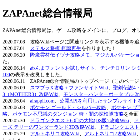
ZAPAnet総合情報局
ZAPAnet総合情報局は、ゲーム攻略をメインに、ブログ、
2020.07.08 攻略Wikiページに関連リンクを表示する機能
2020.07.01
ステルス将棋 棋譜再生
を作りました！
2020.06.20
降魔霊符伝イヅナ攻略メモ
、
マジカルバケーショ
た。
2020.06.14
めんまフォントお試しサイト
、
チンチロリン シ
100
の表示を改良しました。
2020.06.11 ZAPAnet総合情報局のトップページ（こ
2020.06.09
スマブラX攻略＋ファンサイトWiki
、
聖剣伝説4・D
3（MOTHER3）攻略Wiki
、
モンスターハンターポータブル 2nd 
2020.06.04
airappli.com
、
公開APIを利用したサンプルサイト
2020.06.03
ポケモン ゴールド・シルバー攻略
、
ポケモン ブ
略
、
ポケモン不思議のダンジョン 時・闇の探検隊攻略
を全面
2020.05.30
ドラゴンクエスト6 幻の大地(DS版) 攻略Wiki
、
ド
ーズ テリーのワンダーランド3D攻略Wiki
、
ドラゴンクエストモ
2020.05.29
アルトネリコ攻略Wiki
、
アルトネリコ2攻略Wiki