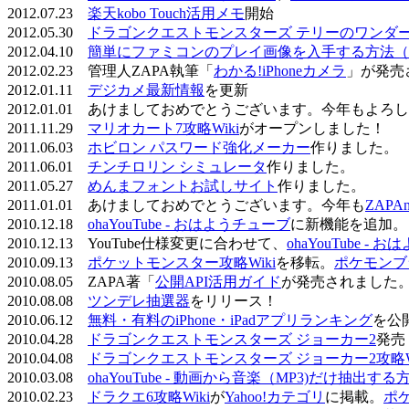
2012.07.23
楽天kobo Touch活用メモ
開始
2012.05.30
ドラゴンクエストモンスターズ テリーのワンダーラ
2012.04.10
簡単にファミコンのプレイ画像を入手する方法（
2012.02.23 管理人ZAPA執筆「
わかる!iPhoneカメラ
」が発売
2012.01.11
デジカメ最新情報
を更新
2012.01.01 あけましておめでとうございます。今年もよ
2011.11.29
マリオカート7攻略Wiki
がオープンしました！
2011.06.03
ホビロン パスワード強化メーカー
作りました。
2011.06.01
チンチロリン シミュレータ
作りました。
2011.05.27
めんまフォントお試しサイト
作りました。
2011.01.01 あけましておめでとうございます。今年も
ZAPA
2010.12.18
ohaYouTube - おはようチューブ
に新機能を追加。
2010.12.13 YouTube仕様変更に合わせて、
ohaYouTube -
2010.09.13
ポケットモンスター攻略Wiki
を移転。
ポケモンブ
2010.08.05 ZAPA著「
公開API活用ガイド
が発売されました
2010.08.08
ツンデレ抽選器
をリリース！
2010.06.12
無料・有料のiPhone・iPadアプリランキング
を公
2010.04.28
ドラゴンクエストモンスターズ ジョーカー2
発売
2010.04.08
ドラゴンクエストモンスターズ ジョーカー2攻略Wi
2010.03.08
ohaYouTube - 動画から音楽（MP3)だけ抽出する
2010.02.23
ドラクエ6攻略Wiki
が
Yahoo!カテゴリ
に掲載。
ポ