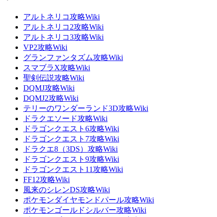
アルトネリコ攻略Wiki
アルトネリコ2攻略Wiki
アルトネリコ3攻略Wiki
VP2攻略Wiki
グランファンタズム攻略Wiki
スマブラX攻略Wiki
聖剣伝説攻略Wiki
DQMJ攻略Wiki
DQMJ2攻略Wiki
テリーのワンダーランド3D攻略Wiki
ドラクエソード攻略Wiki
ドラゴンクエスト6攻略Wiki
ドラゴンクエスト7攻略Wiki
ドラクエ8（3DS）攻略Wiki
ドラゴンクエスト9攻略Wiki
ドラゴンクエスト11攻略Wiki
FF12攻略Wiki
風来のシレンDS攻略Wiki
ポケモンダイヤモンドパール攻略Wiki
ポケモンゴールドシルバー攻略Wiki