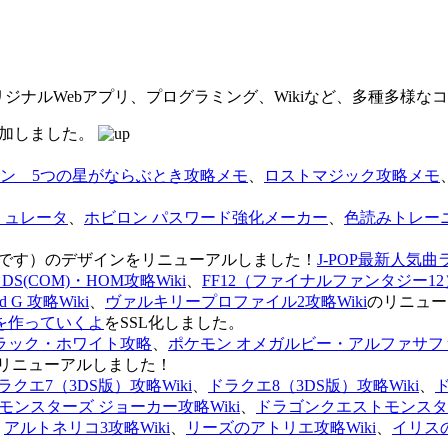
オリジナルWebアプリ、プログラミング、Wikiなど、多種多様
を追加しました。
ン 5つの星がならぶとき攻略メモ
、
ロストマジック攻略メモ
ミュレータ
、
ホビロン パスワード強化メーカー
、
色読みトレー
のページです）のデザインをリニューアルしました！
J-POP最新人気曲
S(COM)・HOM攻略Wiki
、
FF12（ファイナルファンタジー12）
G 攻略Wiki
、
ヴァルキリープロファイル2攻略Wiki
のリニュー
を作っていくよ
をSSL化しました。
ラック・ホワイト攻略
、
ポケモン オメガルビー・アルファサフ
リニューアルしました！
ラクエ7（3DS版）攻略Wiki
、
ドラクエ8（3DS版）攻略Wiki
、
ンスターズ ジョーカー攻略Wiki
、
ドラゴンクエストモンスター
、
アルトネリコ3攻略Wiki
、
リーズのアトリエ攻略Wiki
、
イリス