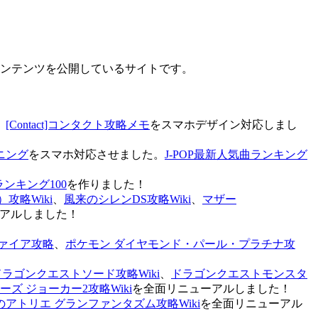
なコンテンツを公開しているサイトです。
、
[Contact]コンタクト攻略メモ
をスマホデザイン対応しまし
ニング
をスマホ対応させました。
J-POP最新人気曲ランキング
ランキング100
を作りました！
攻略Wiki
、
風来のシレンDS攻略Wiki
、
マザー
アルしました！
ァイア攻略
、
ポケモン ダイヤモンド・パール・プラチナ攻
ドラゴンクエストソード攻略Wiki
、
ドラゴンクエストモンスタ
ズ ジョーカー2攻略Wiki
を全面リニューアルしました！
のアトリエ グランファンタズム攻略Wiki
を全面リニューアル