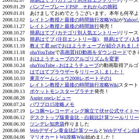
2009.02.07
簡易はてブ (カテゴリ別注目エントリー)
リリース
2009.01.29
バンブーブレードPSP それからの挑戦
2009.01.01 あけましておめでとうございます。本年も何
2008.12.02
レイトン教授と最後の時間旅行攻略Wiki
が
Yaho
2008.11.27
レイトン教授と最後の時間旅行
発売！
2008.10.27
簡易はてブ (カテゴリ別人気エントリー)
リリース
2008.11.26
簡易はてブ (注目エントリー版)
、
簡易はてブ (人
2008.11.19
教えて君.netでおはようチューブが紹介されまし
2008.11.18
ohaYouTube
で
高画質HD動画をダウンロード
でき
2008.11.01
おはようチューブのアルゴリズムを変更
2008.10.24
ohaYouTube - おはようチューブ
の動画取得アルゴ
2008.10.23
はてはてブラウザー
を
リリースしました！
2008.10.10
東京ゲームショウ2008レポートその1
2008.10.07
レイトン教授と最後の時間旅行攻略Wiki
スタート
2008.09.13
ポケットモンスタープラチナ
発売！
2008.08.28
Aspire oneレビュー
2008.07.24
パワプロ15攻略メモ
2008.07.19
レコ腕〜レコーディング腕立て伏せ公式サイト〜
2008.06.12
デスクトップ版黄金比・白銀比計算ツールリリー
2008.06.10
ツンデレ知恵袋
作りました
2008.06.08
Webデザイン黄金比計算ツール
と
Webデザイン
2008.04.06
マリオカートWii攻略Wiki
始めました！