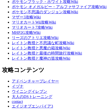
ポケモンブラック・ホワイト攻略Wiki
ポケモン オメガルビー・アルファサファイア攻略Wiki
ポケモン不思議のダンジョン攻略Wiki
マザー3攻略Wiki
マリオカートWii攻略Wiki
マリオカート7攻略Wiki
MHP2G攻略Wiki
リーズのアトリエ攻略Wiki
レイトン教授と不思議な町攻略Wiki
レイトン教授と悪魔の箱攻略Wiki
レイトン教授と最後の時間旅行攻略Wiki
レイトン教授と魔神の笛攻略Wiki
攻略コンテンツ
アドベンチャープレイヤー
イヅナ
ウイニングイレブン
大人のDSトレーニング
contact
エイジオブエンパイア3