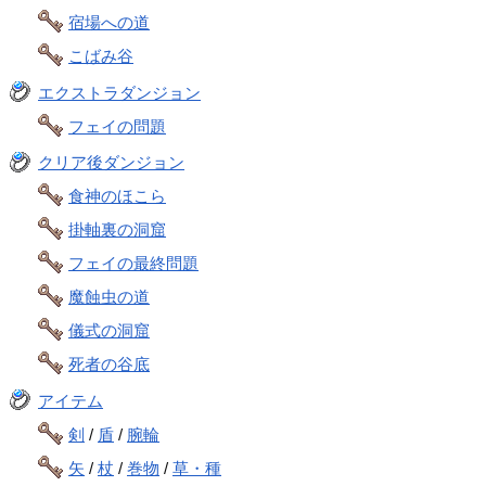
宿場への道
こばみ谷
エクストラダンジョン
フェイの問題
クリア後ダンジョン
食神のほこら
掛軸裏の洞窟
フェイの最終問題
魔蝕虫の道
儀式の洞窟
死者の谷底
アイテム
剣
/
盾
/
腕輪
矢
/
杖
/
巻物
/
草・種