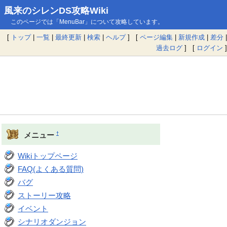
風来のシレンDS攻略Wiki
このページでは「MenuBar」について攻略しています。
[
トップ
|
一覧
|
最終更新
|
検索
|
ヘルプ
] [
ページ編集
|
新規作成
|
差分
|
過去ログ
] [
ログイン
]
†
メニュー
Wikiトップページ
FAQ(よくある質問)
バグ
ストーリー攻略
イベント
シナリオダンジョン