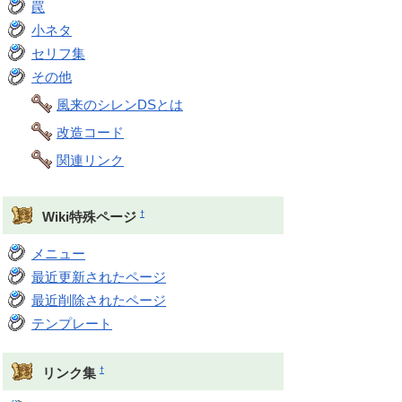
罠
小ネタ
セリフ集
その他
風来のシレンDSとは
改造コード
関連リンク
†
Wiki特殊ページ
メニュー
最近更新されたページ
最近削除されたページ
テンプレート
†
リンク集