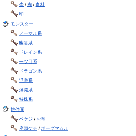
壷
/
肉
/
食料
印
モンスター
ノーマル系
幽霊系
ドレイン系
一ツ目系
ドラゴン系
浮遊系
爆発系
特殊系
旅仲間
ペケジ
/
お竜
座頭ケチ
/
ボーグマムル