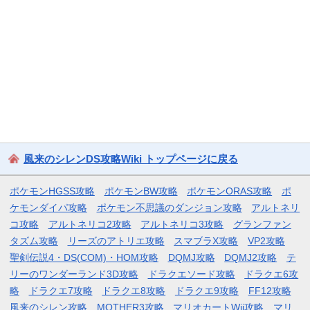
風来のシレンDS攻略Wiki トップページに戻る
ポケモンHGSS攻略
ポケモンBW攻略
ポケモンORAS攻略
ポ
ケモンダイパ攻略
ポケモン不思議のダンジョン攻略
アルトネリ
コ攻略
アルトネリコ2攻略
アルトネリコ3攻略
グランファン
タズム攻略
リーズのアトリエ攻略
スマブラX攻略
VP2攻略
聖剣伝説4・DS(COM)・HOM攻略
DQMJ攻略
DQMJ2攻略
テ
リーのワンダーランド3D攻略
ドラクエソード攻略
ドラクエ6攻
略
ドラクエ7攻略
ドラクエ8攻略
ドラクエ9攻略
FF12攻略
風来のシレン攻略
MOTHER3攻略
マリオカートWii攻略
マリ