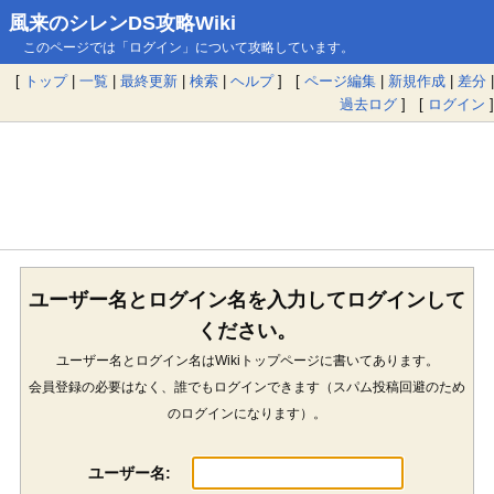
風来のシレンDS攻略Wiki
このページでは「ログイン」について攻略しています。
[
トップ
|
一覧
|
最終更新
|
検索
|
ヘルプ
] [
ページ編集
|
新規作成
|
差分
|
過去ログ
] [
ログイン
]
ユーザー名とログイン名を入力してログインして
ください。
ユーザー名とログイン名はWikiトップページに書いてあります。
会員登録の必要はなく、誰でもログインできます（スパム投稿回避のため
のログインになります）。
ユーザー名: