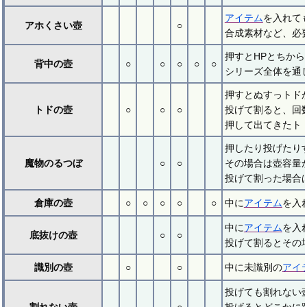
アイテム
を入れて
アホくさい壺
○
合成素材など、必
押すとHPとちから
背中の壺
○
○
○
○
○
シリーズ全体を通
押すとぬすっトド
トドの壺
○
○
○
投げて割ると、回
押して出てきたト
押したり投げたり
魔物のるつぼ
○
○
その場合は壺容量が
投げて割った場合は
倉庫の壺
○
○
○
○
○
中に
アイテム
を入
中に
アイテム
を入
底抜けの壺
○
○
投げて割るとその
識別の壺
○
○
中に未識別の
アイ
投げても割れない
割れない壺
○
投げるとどこかに