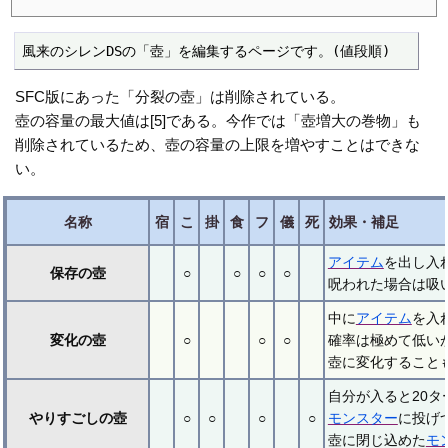
風来のシレンDSの「壺」を編集するページです。(値段順)
SFC版にあった「分裂の壺」は削除されている。
壺の容量の最大値は[5]である。今作では「壺増大の巻物」も
削除されているため、壺の容量の上限を増やすことはできな
い。
名称
宿
こ
掛
食
フ
儀
死
効果・補足
アイテム
を出し入
保存の壺
○
○
○
○
呪われた場合は吸
中に
アイテム
を入
変化の壺
○
○
○
確率は極めて低い
壺に変化することも
自分が入ると20
やりすごしの壺
○
○
○
○
モンスター
に投げ
壺に閉じ込めた
モ