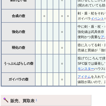
(呪われていても
剣・盾・杖をそれ
合成の壺
○
○
○
ガイバラ
イベント
中に剣・盾・杖・
強化の壺
○
強化値は武具依存（
便利かつ貴重な
ア
壺に入ってる剣・
弱化の壺
○
売値と買値が「強
投げて(ころんで
うっぷんばらしの壺
○
SFC版では爆発し
モンスター
ハウス
アイテム
を入れて
ガイバラの壺
○
値段が高いので、
販売、買取表
†