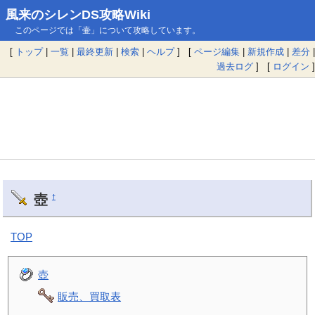
風来のシレンDS攻略Wiki
このページでは「壷」について攻略しています。
[
トップ
|
一覧
|
最終更新
|
検索
|
ヘルプ
] [
ページ編集
|
新規作成
|
差分
|
過去ログ
] [
ログイン
]
壺
†
TOP
壺
販売、買取表