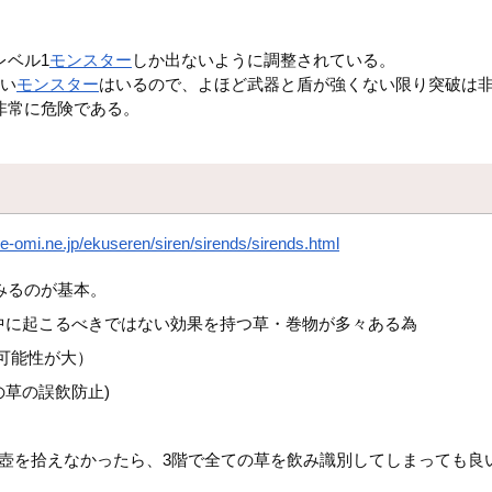
レベル1
モンスター
しか出ないように調整されている。
強い
モンスター
はいるので、よほど武器と盾が強くない限り突破は
非常に危険である。
e-omi.ne.jp/ekuseren/siren/sirends/sirends.html
みるのが基本。
中に起こるべきではない効果を持つ草・巻物が多々ある為
可能性が大）
草の誤飲防止)
壺を拾えなかったら、3階で全ての草を飲み識別してしまっても良