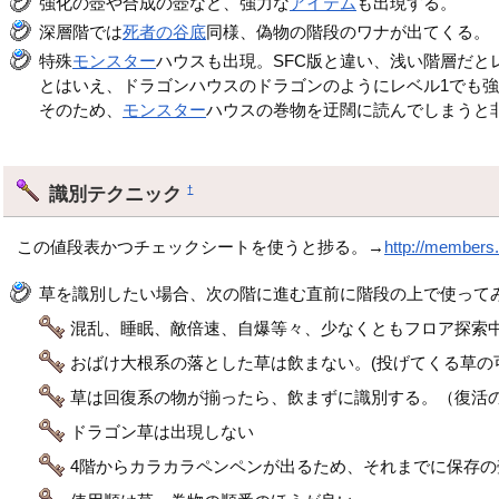
強化の壺や合成の壺など、強力な
アイテム
も出現する。
深層階では
死者の谷底
同様、偽物の階段のワナが出てくる。
特殊
モンスター
ハウスも出現。SFC版と違い、浅い階層だと
とはいえ、ドラゴンハウスのドラゴンのようにレベル1でも
そのため、
モンスター
ハウスの巻物を迂闊に読んでしまうと
識別テクニック
†
この値段表かつチェックシートを使うと捗る。→
http://members.
草を識別したい場合、次の階に進む直前に階段の上で使って
混乱、睡眠、敵倍速、自爆等々、少なくともフロア探索
おばけ大根系の落とした草は飲まない。(投げてくる草の
草は回復系の物が揃ったら、飲まずに識別する。（復活の
ドラゴン草は出現しない
4階からカラカラペンペンが出るため、それまでに保存の