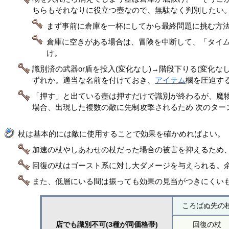
ちらもそれなりに役立つ壺なので、無駄なく判別したい
まず事前に倉庫を一杯にしてから最終問題に挑む方
倉庫に空きがある場合は、冒険を中断して、「タイ
け。
識別済の武器or盾を投入(変化なし)→階段下りる(変化
ずれか。適当な名前を付けておき、
アイテム
欄を圧迫す
「押す」と出ている壺は押すだけで識別が終わるが、魔物
場合、出現した複数の敵に先制攻撃されるため 次のター
杖は基本的には敵に使用することで効果を確かめればよい。
加速の杖やしあわせの杖だった場合の被害を抑えるため
回復の杖はゴースト系に対し大ダメージを与えられる。余
また、低層にいる間は振っても効果の見当がつきにくいもの
ころばぬ先の
店でも識別不可(3種が同価格帯)
回復の杖