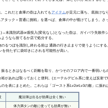
。
法。これだと倉庫の壺は入れても
アイテム
が足元に落ち、底抜けな
ムアタック＞普通に挑戦」を選べば、倉庫の中が覗けてしまう。さ
なし)→未識別武器or盾投入(変化なし)となった壺は、ガイバラ失敗
るようなら捨てるか店で処分する。
のるつぼを識別し終わる前は 通路の行き止まりで使うようにする。
ンを待たずに袋叩きにされる可能性が高い。
、振るときはなるべく距離を取り、かつそのフロア内で一番弱いも
裕があれば取っておくと便利。(エーテルデビル系に使えば反射でH
を表にまとめた。これらは「ゴースト系Lv2orLv3の敵」に振
杖
魔法弾は出るが効果は全く無い
体力満タンの敵に使っても効果が無い