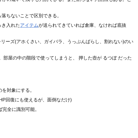
ら落ちないことで区別できる。
っき入れた
アイテム
が送られてきていれば倉庫、なければ底抜
作シリーズ(アホくさい、ガイバラ、うっぷんばらし、割れない)のい
部屋の中の階段で使ってしまうと、 押した壺が るつぼ だった
のを対象にする。
P回復にも使えるが、面倒なだけ)
れば完全に識別可能。