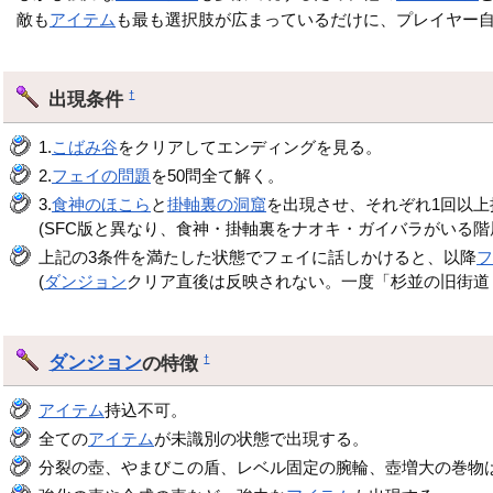
敵も
アイテム
も最も選択肢が広まっているだけに、プレイヤー
出現条件
†
1.
こばみ谷
をクリアしてエンディングを見る。
2.
フェイの問題
を50問全て解く。
3.
食神のほこら
と
掛軸裏の洞窟
を出現させ、それぞれ1回以上
(SFC版と異なり、食神・掛軸裏をナオキ・ガイバラがいる階
上記の3条件を満たした状態でフェイに話しかけると、以降
(
ダンジョン
クリア直後は反映されない。一度「杉並の旧街道 
ダンジョン
の特徴
†
アイテム
持込不可。
全ての
アイテム
が未識別の状態で出現する。
分裂の壺、やまびこの盾、レベル固定の腕輪、壺増大の巻物