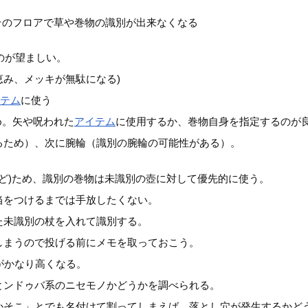
そのフロアで草や巻物の識別が出来なくなる
のが望ましい。
み、メッキが無駄になる)
イテム
に使う
め。矢や呪われた
アイテム
に使用するか、巻物自身を指定するのが
るため）、次に腕輪（識別の腕輪の可能性がある）。
ど)ため、識別の巻物は未識別の壺に対して優先的に使う。
当をつけるまでは手放したくない。
た未識別の杖を入れて識別する。
しまうので投げる前にメモを取っておこう。
がかなり高くなる。
とンドゥバ系のニセモノかどうかを調べられる。
かそこ」とでも名付けて割ってしまえば、落とし穴が発生するかど