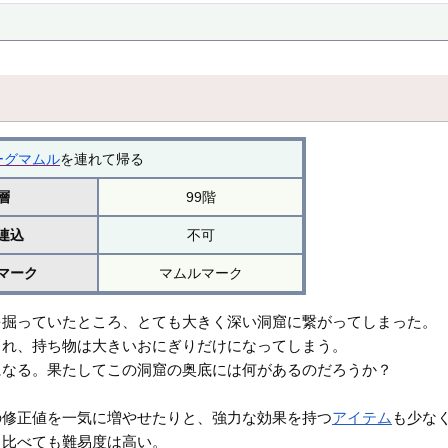
ーグマムル
を連れて帰る
層
99階
連込
不可
マーク
マムルマーク
を掘っていたところ、とても大きく深い洞窟に繋がってしまった。
され、持ち物は大きいおにぎりだけになってしまう。
になる。果たしてこの洞窟の奥底には何があるのだろうか？
の修正値を一気に増やせたりと、強力な効果を持つ
アイテム
も少な
と比べても難易度は高い。