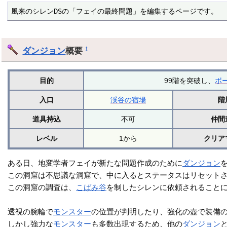
風来のシレンDSの「フェイの最終問題」を編集するページです。
ダンジョン
概要
†
目的
99階を突破し、
ボ
入口
渓谷の宿場
階
道具持込
不可
仲間
レベル
1から
クリア
ある日、地変学者フェイが新たな問題作成のために
ダンジョン
この洞窟は不思議な洞窟で、中に入るとステータスはリセット
この洞窟の調査は、
こばみ谷
を制したシレンに依頼されること
透視の腕輪で
モンスター
の位置が判明したり、強化の壺で装備
しかし強力な
モンスター
も多数出現するため、他の
ダンジョン