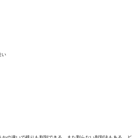
良い
うかの違いで残りも判別できる。また割らない判別法もある。ど