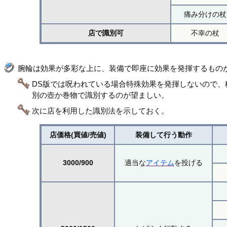
痛み分けの杖
店で識別可
不幸の杖
腕輪は効果が多彩な上に、装備で即座に効果を発揮するもの
DS版では呪われている場合特殊効果を発揮しないので
別の壺か巻物で識別するのが望ましい。
次に店を利用した識別法を示しておく。
店価格(買値/売値)
装備して行う動作
3000/900
適当な
アイテム
を投げる