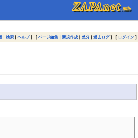
新
|
検索
|
ヘルプ
] [
ページ編集
|
新規作成
|
差分
|
過去ログ
] [
ログイン
]