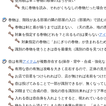
使用順は草→巻物の順番のほうが良い
先に巻物を読み、それがくちなしの巻物だった場合
巻物は、階段がある部屋の隣の部屋の入口（部屋内）で読む
巻物は剣と盾が揃うまでは読まない。（天の恵み、地の恵
対象を指定する巻物(どれを？と出るもの)は要らない
ア
対象指定の巻物に「おにぎりの巻物」が含まれるた
識別の巻物を使うときは壺を最優先（識別の壺を見つけ
壺は有用
アイテム
が複数存在する(保存・背中・合成・強化な
有用な壺の有無は攻略を大きく左右するので、正体の見
お店で目星をつけられれば◎、店が無ければ名前をつけ
壺は投げてみることで一部が識別できるが、無くなって
20階までに合成の壺、強化の壺を識別出来ればクリア率
入れる壺は壺自身を入れようとすると、呪われているか
物を入れたら消えてしまう壺は倉庫か底抜け。「そうこ