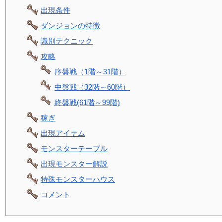
出現条件
ダンジョンの特徴
識別テクニック
攻略
序盤戦（1階～31階）
中盤戦（32階～60階）
終盤戦(61階～99階)
稼ぎ
出現アイテム
モンスターテーブル
出現モンスター解説
特殊モンスターハウス
コメント