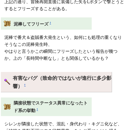
上記の通り、冒険再開直後に装備した矢をLボタンで撃とうと
するとフリーズすることがある。
†
泥棒してフリーズ
泥棒で番犬＆盗賊番大発生という、如何にも処理の重くなり
そうなこの泥棒発生時、
やはりと言うかこの瞬間にフリーズしたという報告が幾つ
か。上の「長時間中断なし」とも関係しているかも？
有害なバグ（致命的ではないが進行に多少影
響）
†
隣接状態でステータス異常になったト
†
ド系の挙動
シレンが隣接した状態で、混乱・身代わり・キグニ化など、