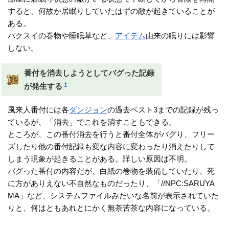
すると、何故か居眠りしていたはずの敵が起きていることが
ある。
バクスイの巻物や睡眠草など、
アイテム
由来の眠りには影響
しない。
番付を消去しようとしてバグった記録
†
が発生する
風来人番付には各
ダンジョン
の過去ベスト3までの記録が残っ
ているが、「消去」でこれを消すこともできる。
ところが、この番付消去を行うと番付全体がバグり、フリー
ズしたり他の番付記録も変な内容に変わったり消えたりして
しまう現象が起きることがある。詳しい原因は不明。
バグった番付の内容だが、白紙の巻物を装備していたり、死
に方がありえない不自然なものだったり、「//NPC:SARUYA
MA」など、システムファイルみたいな名前が表示されていた
りと、何はともあれとにかく無茶苦茶な内容になっている。