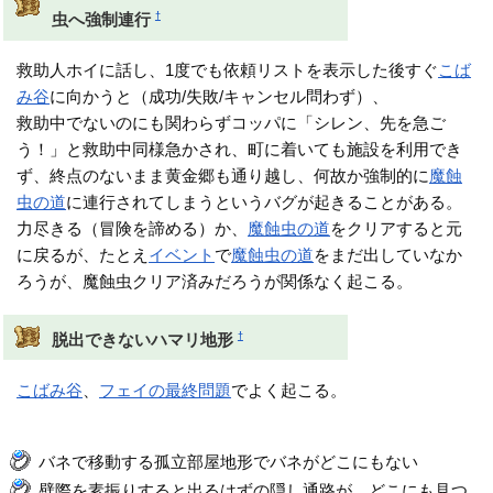
†
虫へ強制連行
救助人ホイに話し、1度でも依頼リストを表示した後すぐ
こば
み谷
に向かうと（成功/失敗/キャンセル問わず）、
救助中でないのにも関わらずコッパに「シレン、先を急ご
う！」と救助中同様急かされ、町に着いても施設を利用でき
ず、終点のないまま黄金郷も通り越し、何故か強制的に
魔蝕
虫の道
に連行されてしまうというバグが起きることがある。
力尽きる（冒険を諦める）か、
魔蝕虫の道
をクリアすると元
に戻るが、たとえ
イベント
で
魔蝕虫の道
をまだ出していなか
ろうが、魔蝕虫クリア済みだろうが関係なく起こる。
†
脱出できないハマリ地形
こばみ谷
、
フェイの最終問題
でよく起こる。
バネで移動する孤立部屋地形でバネがどこにもない
壁際を素振りすると出るはずの隠し通路が、どこにも見つ