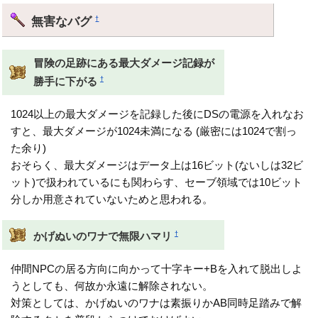
無害なバグ
†
冒険の足跡にある最大ダメージ記録が
†
勝手に下がる
1024以上の最大ダメージを記録した後にDSの電源を入れなお
すと、最大ダメージが1024未満になる (厳密には1024で割っ
た余り)
おそらく、最大ダメージはデータ上は16ビット(ないしは32ビ
ット)で扱われているにも関わらす、セーブ領域では10ビット
分しか用意されていないためと思われる。
†
かげぬいのワナで無限ハマリ
仲間NPCの居る方向に向かって十字キー+Bを入れて脱出しよ
うとしても、何故か永遠に解除されない。
対策としては、かげぬいのワナは素振りかAB同時足踏みで解