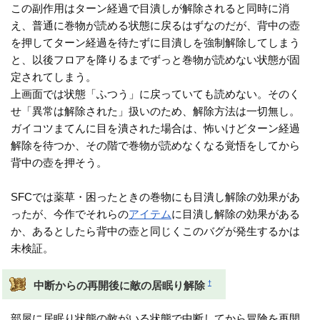
この副作用はターン経過で目潰しが解除されると同時に消
え、普通に巻物が読める状態に戻るはずなのだが、背中の壺
を押してターン経過を待たずに目潰しを強制解除してしまう
と、以後フロアを降りるまでずっと巻物が読めない状態が固
定されてしまう。
上画面では状態「ふつう」に戻っていても読めない。そのく
せ「異常は解除された」扱いのため、解除方法は一切無し。
ガイコツまてんに目を潰された場合は、怖いけどターン経過
解除を待つか、その階で巻物が読めなくなる覚悟をしてから
背中の壺を押そう。
SFCでは薬草・困ったときの巻物にも目潰し解除の効果があ
ったが、今作でそれらの
アイテム
に目潰し解除の効果がある
か、あるとしたら背中の壺と同じくこのバグが発生するかは
未検証。
†
中断からの再開後に敵の居眠り解除
部屋に居眠り状態の敵がいる状態で中断してから冒険を再開