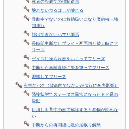
死者の谷底での強制送還
壊れないつるはしが壊れる
救助中でないのに救助扱いになり魔蝕虫へ強
制連行
脱出できないハマリ地形
長時間中断なしプレイ＋画面切り替え時にフ
リーズ
ゲイズに操られ壺をいじってフリーズ
中断から再開直後に矢を撃ってフリーズ
泥棒してフリーズ
有害なバグ（致命的ではないが進行に多少影響）
隣接状態でステータス異常になったトド系の
挙動
目潰しを背中の壺で解除すると巻物が読めな
い
中断からの再開後に敵の居眠り解除