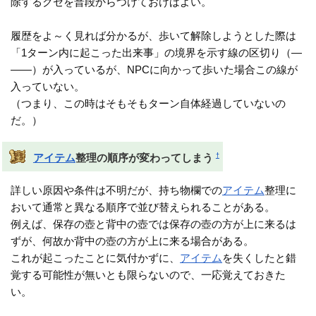
除するクセを普段からつけておけばよい。
履歴をよ～く見れば分かるが、歩いて解除しようとした際は
「1ターン内に起こった出来事」の境界を示す線の区切り（―
――）が入っているが、NPCに向かって歩いた場合この線が
入っていない。
（つまり、この時はそもそもターン自体経過していないの
だ。）
†
アイテム
整理の順序が変わってしまう
詳しい原因や条件は不明だが、持ち物欄での
アイテム
整理に
おいて通常と異なる順序で並び替えられることがある。
例えば、保存の壺と背中の壺では保存の壺の方が上に来るは
ずが、何故か背中の壺の方が上に来る場合がある。
これが起こったことに気付かずに、
アイテム
を失くしたと錯
覚する可能性が無いとも限らないので、一応覚えておきた
い。