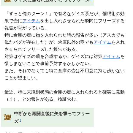
「ずっと俺のターン！」で有名なゲイズ系だが、催眠術の効
果で壺に
アイテム
を出し入れさせられた瞬間にフリーズする
報告が挙がっている。
特に倉庫の壺に物を入れられた時の報告が多い（アスカでも
似たバグが存在した）が、倉庫以外の壺でも
アイテム
を入れ
させられてフリーズした報告がある。
対策はゲイズの盾を合成するか、ゲイズには対策
アイテム
を
惜しまないことで事前予防するかしかない。
また、それでなくても特に倉庫の壺は不用意に持ち歩かない
ことが望ましい。
最近、特に未識別状態の倉庫の壺に入れられると確実に発動
（？）、との報告がある。検証求む。
中断から再開直後に矢を撃ってフリー
†
ズ