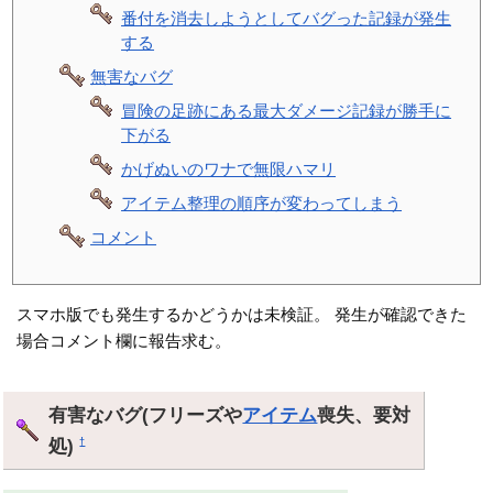
番付を消去しようとしてバグった記録が発生
する
無害なバグ
冒険の足跡にある最大ダメージ記録が勝手に
下がる
かげぬいのワナで無限ハマリ
アイテム整理の順序が変わってしまう
コメント
スマホ版でも発生するかどうかは未検証。 発生が確認できた
場合コメント欄に報告求む。
有害なバグ(フリーズや
アイテム
喪失、要対
処)
†