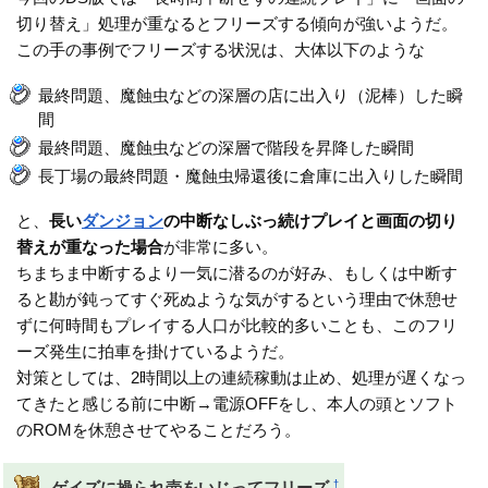
切り替え」処理が重なるとフリーズする傾向が強いようだ。
この手の事例でフリーズする状況は、大体以下のような
最終問題、魔蝕虫などの深層の店に出入り（泥棒）した瞬
間
最終問題、魔蝕虫などの深層で階段を昇降した瞬間
長丁場の最終問題・魔蝕虫帰還後に倉庫に出入りした瞬間
と、
長い
ダンジョン
の中断なしぶっ続けプレイと画面の切り
替えが重なった場合
が非常に多い。
ちまちま中断するより一気に潜るのが好み、もしくは中断す
ると勘が鈍ってすぐ死ぬような気がするという理由で休憩せ
ずに何時間もプレイする人口が比較的多いことも、このフリ
ーズ発生に拍車を掛けているようだ。
対策としては、2時間以上の連続稼動は止め、処理が遅くなっ
てきたと感じる前に中断→電源OFFをし、本人の頭とソフト
のROMを休憩させてやることだろう。
†
ゲイズに操られ壺をいじってフリーズ