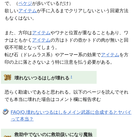
で、（
ペケジ
が歩いているだけ）
欲しい
アイテム
が手に入るまでクリアしないという回避方法
もなくはない。
また、方印は
アイテム
やワナと位置が重なることもあり、ワ
ナはともかく
アイテム
の方はトドの壺かトドの肉が無いと回
収不可能となってしまう。
転び石（ドレムラス系）やアーマー系の効果で
アイテム
を方
印の上に落とさないよう特に注意を払う必要がある。
†
壊れないつるはしが壊れる
恐らく勘違いであると思われる。以下のページを読んでそれ
でも本当に壊れた場合はコメント欄に報告求む
FAQ/Q.壊れないつるはしをメイン武器に合成するとヤバイ
って本当？
救助中でないのに救助扱いになり魔蝕