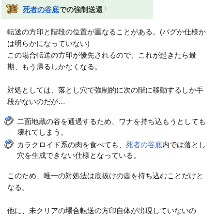
†
死者の谷底
での強制送還
転送の方印と階段の位置が重なることがある。(バグか仕様か
は明らかになっていない)
この場合転送の方印が優先されるので、これが起きたら最
期、もう帰るしかなくなる。
対処としては、落とし穴で強制的に次の階に移動するしか手
段がないのだが…
二面地蔵の谷を通過するため、ワナを持ち込もうとしても
壊れてしまう。
カラクロイド系の肉を食べても、
死者の谷底
内では落とし
穴を生成できない仕様となっている。
このため、唯一の対処法は底抜けの壺を持ち込むことだけと
なる。
他に、未クリアの場合転送の方印自体が出現していないの