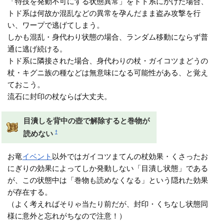
「特技を発動不可にする状態異常」をトド系にかけた場合、
トド系は何故か混乱などの異常を孕んだまま盗み攻撃を行
い、ワープで逃げてしまう。
しかも混乱・身代わり状態の場合、ランダム移動にならず普
通に逃げ続ける。
トド系に隣接された場合、身代わりの杖・ガイコツまどうの
杖・キグニ族の種などは無意味になる可能性がある、と覚え
ておこう。
流石に封印の杖ならば大丈夫。
目潰しを背中の壺で解除すると巻物が
†
読めない
お竜
イベント
以外ではガイコツまてんの杖効果・くさったお
にぎりの効果によってしか発動しない「目潰し状態」である
が、この状態中は「巻物も読めなくなる」という隠れた効果
が存在する。
（よく考えればそりゃ当たり前だが、封印・くちなし状態同
様に意外と忘れがちなので注意！）