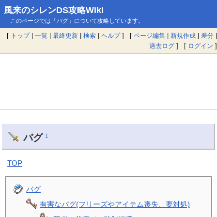
風来のシレンDS攻略Wiki
このページでは「バグ」について攻略しています。
[
トップ
|
一覧
|
最終更新
|
検索
|
ヘルプ
] [
ページ編集
|
新規作成
|
差分
|
過去ログ
] [
ログイン
]
バグ
†
TOP
バグ
有害なバグ(フリーズやアイテム喪失、要対処)