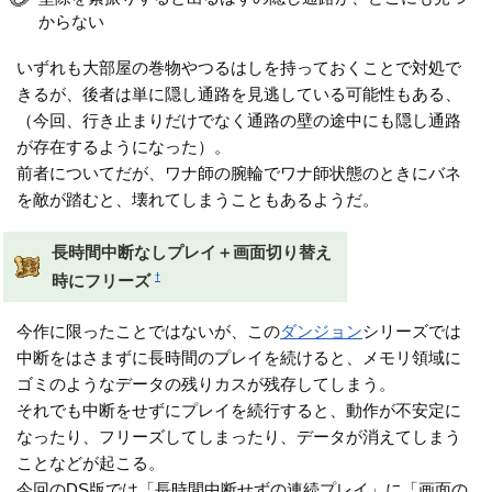
からない
いずれも大部屋の巻物やつるはしを持っておくことで対処で
きるが、後者は単に隠し通路を見逃している可能性もある、
（今回、行き止まりだけでなく通路の壁の途中にも隠し通路
が存在するようになった）。
前者についてだが、ワナ師の腕輪でワナ師状態のときにバネ
を敵が踏むと、壊れてしまうこともあるようだ。
長時間中断なしプレイ＋画面切り替え
†
時にフリーズ
今作に限ったことではないが、この
ダンジョン
シリーズでは
中断をはさまずに長時間のプレイを続けると、メモリ領域に
ゴミのようなデータの残りカスが残存してしまう。
それでも中断をせずにプレイを続行すると、動作が不安定に
なったり、フリーズしてしまったり、データが消えてしまう
ことなどが起こる。
今回のDS版では「長時間中断せずの連続プレイ」に「画面の