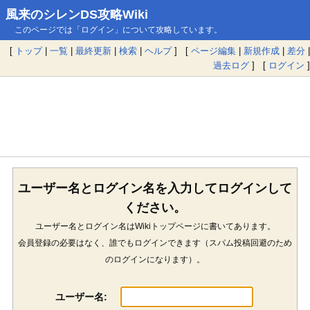
風来のシレンDS攻略Wiki
このページでは「ログイン」について攻略しています。
[
トップ
|
一覧
|
最終更新
|
検索
|
ヘルプ
] [
ページ編集
|
新規作成
|
差分
|
過去ログ
] [
ログイン
]
ユーザー名とログイン名を入力してログインして
ください。
ユーザー名とログイン名はWikiトップページに書いてあります。
会員登録の必要はなく、誰でもログインできます（スパム投稿回避のため
のログインになります）。
ユーザー名: