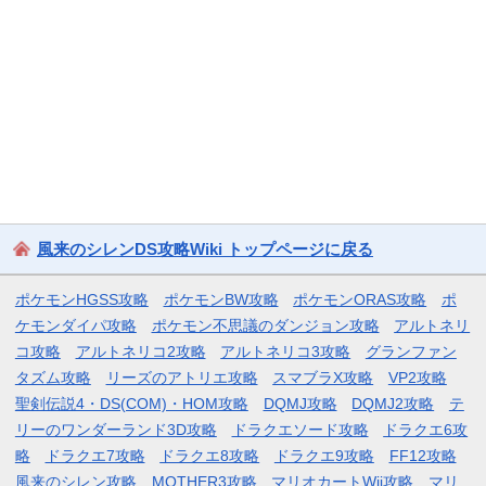
風来のシレンDS攻略Wiki トップページに戻る
ポケモンHGSS攻略
ポケモンBW攻略
ポケモンORAS攻略
ポ
ケモンダイパ攻略
ポケモン不思議のダンジョン攻略
アルトネリ
コ攻略
アルトネリコ2攻略
アルトネリコ3攻略
グランファン
タズム攻略
リーズのアトリエ攻略
スマブラX攻略
VP2攻略
聖剣伝説4・DS(COM)・HOM攻略
DQMJ攻略
DQMJ2攻略
テ
リーのワンダーランド3D攻略
ドラクエソード攻略
ドラクエ6攻
略
ドラクエ7攻略
ドラクエ8攻略
ドラクエ9攻略
FF12攻略
風来のシレン攻略
MOTHER3攻略
マリオカートWii攻略
マリ