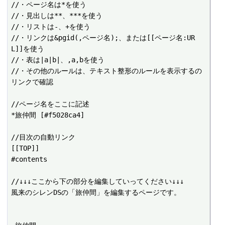
//・ページ名は*を使う

//・見出しは**、***を使う

//・リストは-、+を使う

//・リンクは&pgid(,ページ名);、または[[ページ名:UR
L]]を使う

//・表は|a|b|、,a,bを使う

//・その他のルールは、テキスト整形のルールを表示するの
リンクで確認

//ページ名をここに記述

*旅仲間 [#f5028ca4]

//目次の自動リンク

[[TOP]]

#contents

//↓↓↓ここから下の部分を編集していってください↓↓↓

風来のシレンDSの「旅仲間」を編集するページです。
