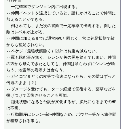
-旅仲間

--一定確率でダンジョン内に出現する。 

--仲間イベントを達成していると、話しかけることで仲間に
加えることができる。 

--倒されても、また次の冒険で一定確率で出現する。倒した
敵はレベルが上がる。 

--仲間に加えるまでは通常NPCと同じく、常に鈍足状態で敵
からも補足されない。 

--ペケジ（最強状態除く）以外はお腹も減らない。

--罠も踏む事が無く、シレンが矢の罠を踏んでしまい、仲間
の方から飛んできたとしても、仲間は喰らわずにシレンが喰
らう。地雷等の巻添えは食らう。

--ガイコツまどうの杖等で倍速になったら、その階はずっと
倍速のまま（？）

--ダメージを受けても、ターン経過で回復する。薬草などを
投げつけて回復させることも可能。 

--瀕死状態になると台詞が変化するが、瀕死になるまでのHP
は不明。

--行動順序はシレン→敵→仲間なため、ボウヤー等から旅仲間