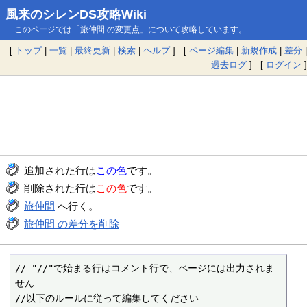
風来のシレンDS攻略Wiki
このページでは「旅仲間 の変更点」について攻略しています。
[
トップ
|
一覧
|
最終更新
|
検索
|
ヘルプ
] [
ページ編集
|
新規作成
|
差分
|
過去ログ
] [
ログイン
]
追加された行は
この色
です。
削除された行は
この色
です。
旅仲間
へ行く。
旅仲間 の差分を削除
// "//"で始まる行はコメント行で、ページには出力されま
せん

//以下のルールに従って編集してください
