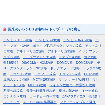
風来のシレンDS攻略Wiki トップページに戻る
ポケモンHGSS攻略
ポケモンBW攻略
ポケモンORAS攻略
ポ
ケモンダイパ攻略
ポケモン不思議のダンジョン攻略
アルトネリ
コ攻略
アルトネリコ2攻略
アルトネリコ3攻略
グランファン
タズム攻略
リーズのアトリエ攻略
スマブラX攻略
VP2攻略
聖剣伝説4・DS(COM)・HOM攻略
DQMJ攻略
DQMJ2攻略
テ
リーのワンダーランド3D攻略
ドラクエソード攻略
ドラクエ6攻
略
ドラクエ7攻略
ドラクエ8攻略
ドラクエ9攻略
FF12攻略
風来のシレン攻略
MOTHER3攻略
マリオカートWii攻略
マリ
オカート7攻略
MHP2G攻略
レイトン教授と不思議な町攻略
悪魔の箱攻略
最後の時間旅行攻略
魔神の笛攻略
イヅナ攻略
コンタクト攻略
カードヒーロー攻略
ZAPAブログ2.0
色読みト
レーニング
ステルス将棋 棋譜再生
ファミコンのプレイ画像