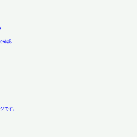
う
で確認
ージです。