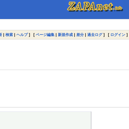
新
|
検索
|
ヘルプ
] [
ページ編集
|
新規作成
|
差分
|
過去ログ
] [
ログイン
]