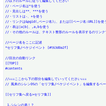
//以下のルールに従って編集してください
//・ページ名は*を使う
//・見出しは**、***を使う
//・リストは-、+を使う
//・リンクは&pgid(,ページ名);、または[[ページ名:URL]]を使
//・表は|a|b|、,a,bを使う
//・その他のルールは、テキスト整形のルールを表示するのリンク
//ページ名をここに記述
*セリフ集/ペケジイベント [#t63d0a2f]
//目次の自動リンク
[[TOP]]
#contents
//↓↓↓ここから下の部分を編集していってください↓↓↓
// 風来のシレンDSの「セリフ集/ペケジイベント」を編集するペ
[[セリフ集へ戻る>セリフ集]]
 1.シレンの弟！？