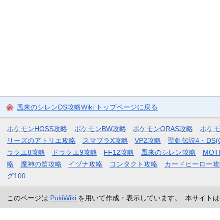
風来のシレンDS攻略Wiki トップページに戻る
ポケモンHGSS攻略
ポケモンBW攻略
ポケモンORAS攻略
ポケ
リーズのアトリエ攻略
スマブラX攻略
VP2攻略
聖剣伝説4・DS(
ラクエ8攻略
ドラクエ9攻略
FF12攻略
風来のシレン攻略
MOT
略
魔神の笛攻略
イヅナ攻略
コンタクト攻略
カードヒーロー攻
グ100
このページは
PukiWiki
を用いて作成・表示しています。 本サイトは