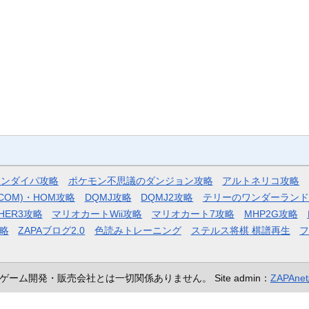
モンダイパ攻略
ポケモン不思議のダンジョン攻略
アルトネリコ攻略
COM)・HOM攻略
DQMJ攻略
DQMJ2攻略
テリーのワンダーランド
HER3攻略
マリオカートWii攻略
マリオカート7攻略
MHP2G攻略
略
ZAPAブログ2.0
色読みトレーニング
ステルス将棋 棋譜再生
ゲーム開発・販売会社とは一切関係ありません。
Site admin：
ZAPAn