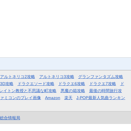
アルトネリコ2攻略
アルトネリコ3攻略
グランファンタズム攻略
3D攻略
ドラクエソード攻略
ドラクエ6攻略
ドラクエ7攻略
ド
レイトン教授と不思議な町攻略
悪魔の箱攻略
最後の時間旅行攻
ファミコンのプレイ画像
Amazon
楽天
J-POP最新人気曲ランキン
et総合情報局