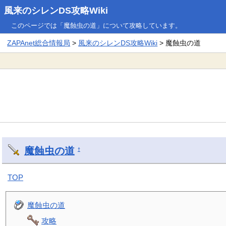
風来のシレンDS攻略Wiki
このページでは「魔蝕虫の道」について攻略しています。
ZAPAnet総合情報局
>
風来のシレンDS攻略Wiki
> 魔蝕虫の道
魔蝕虫の道
†
TOP
魔蝕虫の道
攻略