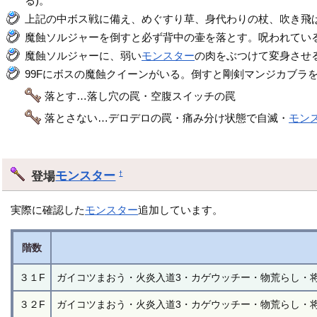
る)。
上記の中ボス戦に備え、めぐすり草、身代わりの杖、吹き飛
魔蝕ソルジャーを倒すと必ず背中の壷を落とす。呪われてい
魔蝕ソルジャーに、弱い
モンスター
の肉をぶつけて変身させ
99Fにボスの魔蝕クイーンがいる。倒すと剛剣マンジカブラ
落とす…落し穴の罠・空腹スイッチの罠
落とさない…デロデロの罠・痛み分け状態で自滅・
モン
登場
モンスター
†
実際に確認した
モンスター
追加しています。
階数
３１F
ガイコツまおう・火炎入道3・カゲウッチー・物荒らし・
３２F
ガイコツまおう・火炎入道3・カゲウッチー・物荒らし・