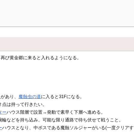
、再び黄金郷に来ると入れるようになる。
ト
があり、
魔蝕虫の道
に入ると31Fになる。
２点は持って行きたい。
ター
ハウス階層で設置→発動で素早く下層へ進める。
腕輪などを持ち込み、可能な限り通路で待ち伏せて戦うこと。
ー
ハウスとなり、中ボスである魔蝕ソルジャーがいる(一度クリア