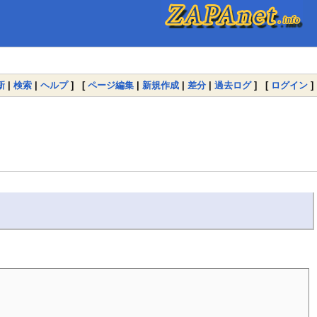
新
|
検索
|
ヘルプ
] [
ページ編集
|
新規作成
|
差分
|
過去ログ
] [
ログイン
]