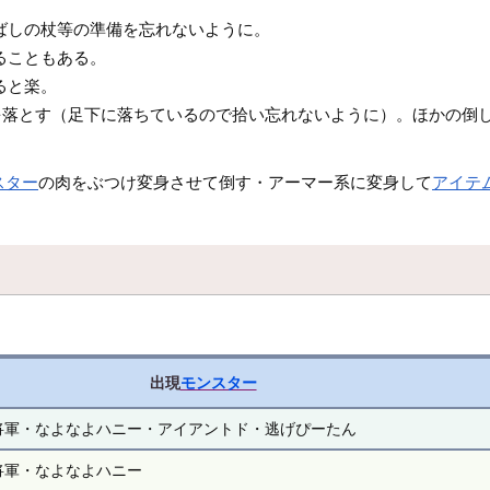
ばしの杖等の準備を忘れないように。
ることもある。
ると楽。
を落とす（足下に落ちているので拾い忘れないように）。ほかの倒し
スター
の肉をぶつけ変身させて倒す・アーマー系に変身して
アイテ
出現
モンスター
将軍・なよなよハニー・アイアントド・逃げぴーたん
将軍・なよなよハニー