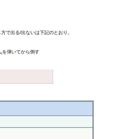
方で出る/出ないは下記のとおり。
ム
を弾いてから倒す