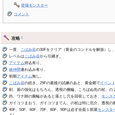
登場モンスター
コメント
攻略
†
一度、
こばみ谷
の30Fをクリア（黄金のコンドルを解放）し
レベルは
こばみ谷
から引継ぎ。
アイテム
持込有り。
旅仲間
連れ込み有り。
初期
アイテム
無し。
こばみ谷
の続き。29Fの最後の試練のあと、黄金郷で
イベン
剣、盾の強化はもちろん、透視の腕輪、ころばぬ先の杖、の
尚、ワナ師の腕輪があると落とし穴を回収しておき、
モンス
ガイコツまおう、ガイコツまてん、の杖は特に厄介。透視の
40F、50F、60F、70F、80F、90Fは必ず全面１部屋
モンスタ