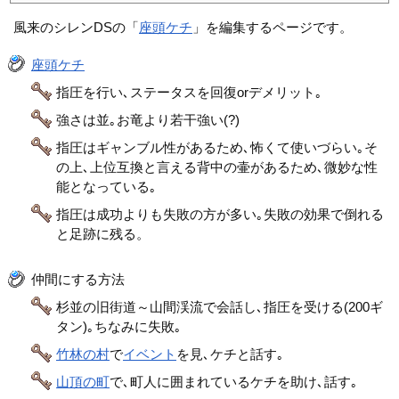
風来のシレンDSの「
座頭ケチ
」を編集するページです。
座頭ケチ
指圧を行い､ステータスを回復orデメリット｡
強さは並｡お竜より若干強い(?)
指圧はギャンブル性があるため､怖くて使いづらい｡そ
の上､上位互換と言える背中の壷があるため､微妙な性
能となっている｡
指圧は成功よりも失敗の方が多い｡失敗の効果で倒れる
と足跡に残る。
仲間にする方法
杉並の旧街道～山間渓流で会話し､指圧を受ける(200ギ
タン)｡ちなみに失敗｡
竹林の村
で
イベント
を見､ケチと話す｡
山頂の町
で､町人に囲まれているケチを助け､話す｡