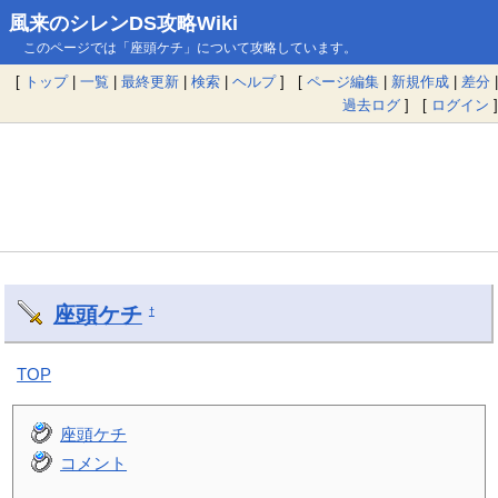
風来のシレンDS攻略Wiki
このページでは「座頭ケチ」について攻略しています。
[
トップ
|
一覧
|
最終更新
|
検索
|
ヘルプ
] [
ページ編集
|
新規作成
|
差分
|
過去ログ
] [
ログイン
]
座頭ケチ
†
TOP
座頭ケチ
コメント