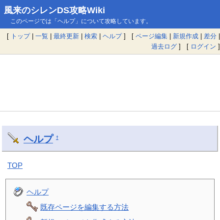
風来のシレンDS攻略Wiki
このページでは「ヘルプ」について攻略しています。
[
トップ
|
一覧
|
最終更新
|
検索
|
ヘルプ
] [
ページ編集
|
新規作成
|
差分
|
過去ログ
] [
ログイン
]
ヘルプ
†
TOP
ヘルプ
既存ページを編集する方法