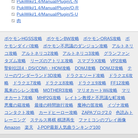
PukiWiki/1.4/Manual/Plugin/L-N
PukiWiki/1.4/Manual/Plugin/O-R
PukiWiki/1.4/Manual/Plugin/S-U
肉
ポケモンHGSS攻略
ポケモンBW攻略
ポケモンORAS攻略
ポ
ケモンダイパ攻略
ポケモン不思議のダンジョン攻略
アルトネリ
コ攻略
アルトネリコ2攻略
アルトネリコ3攻略
グランファン
タズム攻略
リーズのアトリエ攻略
スマブラX攻略
VP2攻略
聖剣伝説4・DS(COM)・HOM攻略
DQMJ攻略
DQMJ2攻略
テ
リーのワンダーランド3D攻略
ドラクエソード攻略
ドラクエ6攻
略
ドラクエ7攻略
ドラクエ8攻略
ドラクエ9攻略
FF12攻略
風来のシレン攻略
MOTHER3攻略
マリオカートWii攻略
マリ
オカート7攻略
MHP2G攻略
レイトン教授と不思議な町攻略
悪魔の箱攻略
最後の時間旅行攻略
魔神の笛攻略
イヅナ攻略
コンタクト攻略
カードヒーロー攻略
ZAPAブログ2.0
色読みト
レーニング
ステルス将棋 棋譜再生
ファミコンのプレイ画像
Amazon
楽天
J-POP最新人気曲ランキング100