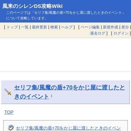
風来のシレンDS攻略Wiki
このページでは「セリフ集/風魔の盾+70をかじ屋に渡したときのイベント」
について攻略しています。
[
トップ
|
一覧
|
最終更新
|
検索
|
ヘルプ
] [
ページ編集
|
新規作成
|
差分
|
過去ログ
] [
ログイン
]
セリフ集/風魔の盾+70をかじ屋に渡したと
きのイベント
†
TOP
セリフ集/風魔の盾+70をかじ屋に渡したときのイベン