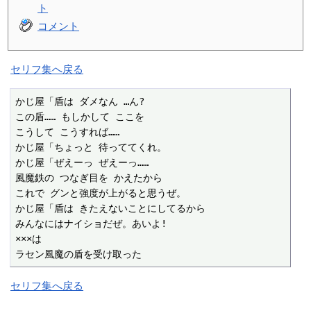
ト
コメント
セリフ集へ戻る
かじ屋「盾は ダメなん …ん?

この盾…… もしかして ここを

こうして こうすれば……

かじ屋「ちょっと 待っててくれ。

かじ屋「ぜえーっ ぜえーっ……

風魔鉄の つなぎ目を かえたから

これで グンと強度が上がると思うぜ。

かじ屋「盾は きたえないことにしてるから

みんなにはナイショだぜ。あいよ!

×××は

ラセン風魔の盾を受け取った
セリフ集へ戻る