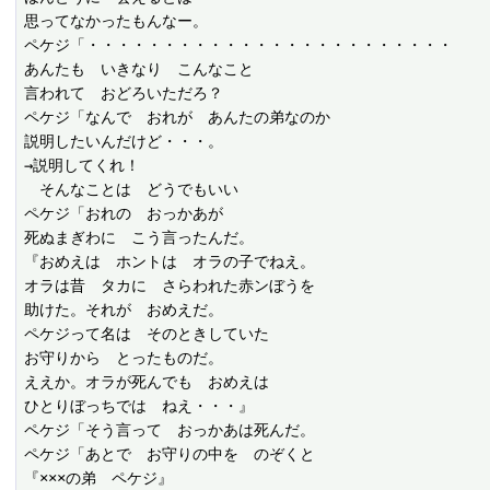
思ってなかったもんなー。

ペケジ「・・・・・・・・・・・・・・・・・・・・・・・・

あんたも　いきなり　こんなこと

言われて　おどろいただろ？

ペケジ「なんで　おれが　あんたの弟なのか

説明したいんだけど・・・。

→説明してくれ！

　そんなことは　どうでもいい

ペケジ「おれの　おっかあが

死ぬまぎわに　こう言ったんだ。

『おめえは　ホントは　オラの子でねえ。

オラは昔　タカに　さらわれた赤ンぼうを

助けた。それが　おめえだ。

ペケジって名は　そのときしていた

お守りから　とったものだ。

ええか。オラが死んでも　おめえは

ひとりぼっちでは　ねえ・・・』

ペケジ「そう言って　おっかあは死んだ。

ペケジ「あとで　お守りの中を　のぞくと

『×××の弟　ペケジ』
