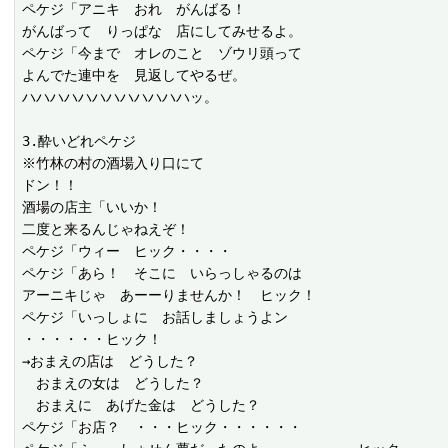
ペケジ「アニキ　おれ　がんばる！

がんばって　りっぱな　店にしてみせるよ。

ペケジ「今まで　オレのこと　ゾウリ頭って

よんでた連中を　見返してやるぜ。

ハハハハハハハハハハハハッ。

3.酔いどれペケジ

※竹林の村の酒場入り口にて

ドン！！

酒場の店主「いいか！

二度と来るんじゃねえぞ！

ペケジ「ウィー　ヒック・・・・

ペケジ「あら！　そこに　いらっしゃるのは

アーニキじゃ　あーーりませんか！　ヒック！

ペケジ「いっしょに　お話しましょうよン

・・・・・・ヒック！

→おまえの店は　どうした？

　おまえの女は　どうした？

　おまえに　あげた金は　どうした？

ペケジ「お店？　・・・ヒック・・・・・・
