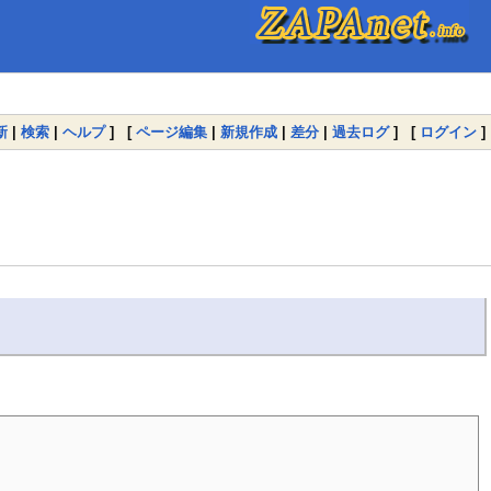
新
|
検索
|
ヘルプ
] [
ページ編集
|
新規作成
|
差分
|
過去ログ
] [
ログイン
]