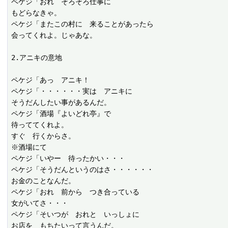
ペケジ「おれ　そろそろ仕事に

もどらなきゃ。

ペケジ「またこの村に　来ることがあったら

会ってくれよ。じゃあな。

2.アニキの意地

ペケジ「あっ　アニキ！

ペケジ「・・・・・・実は　アニキに

そうだんしたい事があるんだ。

ペケジ「酒場『よいどれ亭』で

待っててくれよ。

すぐ　行くからさ。

※酒場にて

ペケジ「いやー　待ったかい・・・

ペケジ「そうだんというのはさ・・・・・・

お金のことなんだ。

ペケジ「おれ　前から　つき合っている

女がいてさ・・・

ペケジ「そいつが　おれと　いっしょに

お店を　もちたいって言うんだ。
