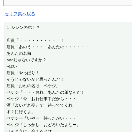
セリフ集へ戻る
1.シレンの弟！？

店員「・・・・・・・・・！！

店員「あのう・・・　あんたの・・・・・・

あんたの名前

×××じゃないですか？

→はい

店員「やっぱり！

そうじゃないかと思ったんだ！

店員「おれの名は　ペケジ。

ペケジ「・・・おれ　あんたの弟なんだ！

ペケジ「今　おれ仕事中だから・・・

酒『よいどれ亭』で　待っててくれ

すぐに行くよ。

ペケジー「いやー　待ったかい・・・

ペケジ「しっかし　おどろいたよなー。

ほんとうに　会えるとは
