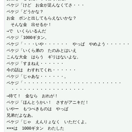
ペケジ「けど　お金が足んなくてさ・・・

ペケジ「どうかな？

お金　ポンと出してもらえないかな？

　そんな金　出せるか！

→で　いくらいるんだ

ペケジ「1000ギタン。

ペケジ「・・・いや・・・・・・　やっぱ　やめよう・・・・・・

ペケジ「いくら弟の　たのみとはいえ

こんな大金　はらう　ギリはないよな。

ペケジ「すまねえ・・・・・・

今の話は　わすれてくれ・・・・・・

ペケジ「じゃあな・・・・・・。

ペケジ「・・・・・・・・・・・・・・・・・・・・・・・・

　・・・・・・・・・・・・・・・・・・

→待て！　金なら　おれが！

ペケジ「ほんとうかい！　さすがアニキだ！

いやー　もつべきものは　やっぱ

兄弟だよなあ。

ペケジ「じゃ　えんりょなく　いただくよ。

×××は　1000ギタン　わたした
