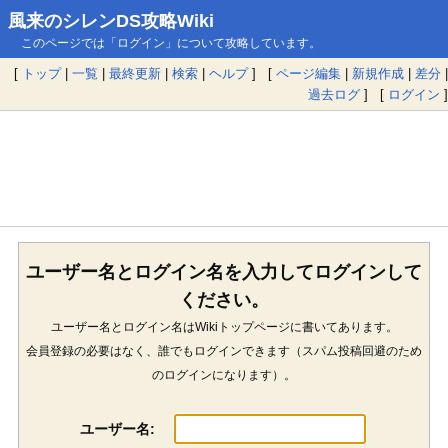
風来のシレンDS攻略Wiki
このページでは「ログイン」について攻略しています。
[
トップ
|
一覧
|
最終更新
|
検索
|
ヘルプ
] [
ページ編集
|
新規作成
|
差分
|
過去ログ
] [
ログイン
]
ユーザー名とログイン名を入力してログインして
ください。
ユーザー名とログイン名はWikiトップページに書いてあります。
会員登録の必要はなく、誰でもログインできます（スパム投稿回避のため
のログインになります）。
ユーザー名: