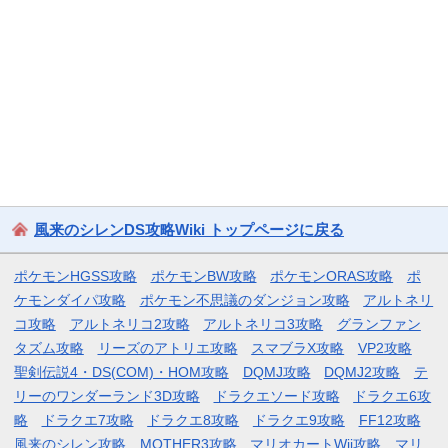
風来のシレンDS攻略Wiki トップページに戻る
ポケモンHGSS攻略
ポケモンBW攻略
ポケモンORAS攻略
ポ
ケモンダイパ攻略
ポケモン不思議のダンジョン攻略
アルトネリ
コ攻略
アルトネリコ2攻略
アルトネリコ3攻略
グランファン
タズム攻略
リーズのアトリエ攻略
スマブラX攻略
VP2攻略
聖剣伝説4・DS(COM)・HOM攻略
DQMJ攻略
DQMJ2攻略
テ
リーのワンダーランド3D攻略
ドラクエソード攻略
ドラクエ6攻
略
ドラクエ7攻略
ドラクエ8攻略
ドラクエ9攻略
FF12攻略
風来のシレン攻略
MOTHER3攻略
マリオカートWii攻略
マリ