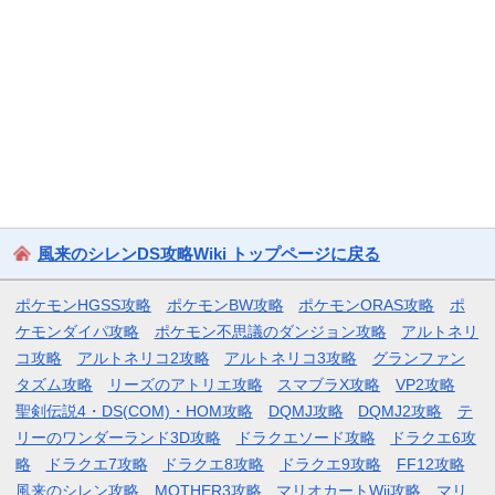
風来のシレンDS攻略Wiki トップページに戻る
ポケモンHGSS攻略
ポケモンBW攻略
ポケモンORAS攻略
ポ
ケモンダイパ攻略
ポケモン不思議のダンジョン攻略
アルトネリ
コ攻略
アルトネリコ2攻略
アルトネリコ3攻略
グランファン
タズム攻略
リーズのアトリエ攻略
スマブラX攻略
VP2攻略
聖剣伝説4・DS(COM)・HOM攻略
DQMJ攻略
DQMJ2攻略
テ
リーのワンダーランド3D攻略
ドラクエソード攻略
ドラクエ6攻
略
ドラクエ7攻略
ドラクエ8攻略
ドラクエ9攻略
FF12攻略
風来のシレン攻略
MOTHER3攻略
マリオカートWii攻略
マリ