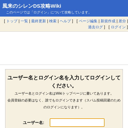
風来のシレンDS攻略Wiki
このページでは「ログイン」について攻略しています。
[
トップ
|
一覧
|
最終更新
|
検索
|
ヘルプ
] [
ページ編集
|
新規作成
|
差分
|
過去ログ
] [
ログイン
]
ユーザー名とログイン名を入力してログインして
ください。
ユーザー名とログイン名はWikiトップページに書いてあります。
会員登録の必要はなく、誰でもログインできます（スパム投稿回避のため
のログインになります）。
ユーザー名: