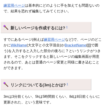
練習用ページ
は基本的にどのように手を加えても問題ないの
で、結果を恐れず編集してみてください。
新しいページを作成するには?
†
すでにあるページ(例えば
練習用ページ
など)で、ページのどこ
かに
WikiName
(大文字と小文字混合)か
BracketName
([[]]で囲
う)を入力すると入力した部分の後ろに ? というリンクがつき
ます。そこをクリックすると新しいページの編集画面が用意
されるので、あとは普通のページ変更と同様に書き込むこと
ができます。
リンクについてる(3m)とかは?
†
3mは3分前くらい、5hは5時間前くらい、8dは8日前くらいに
更新された、という意味です。