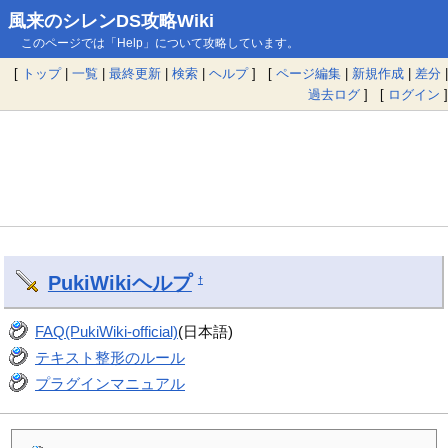
風来のシレンDS攻略Wiki
このページでは「Help」について攻略しています。
[
トップ
|
一覧
|
最終更新
|
検索
|
ヘルプ
] [
ページ編集
|
新規作成
|
差分
|
過去ログ
] [
ログイン
]
PukiWiki
ヘルプ
†
FAQ(PukiWiki-official)
(日本語)
テキスト整形のルール
プラグインマニュアル