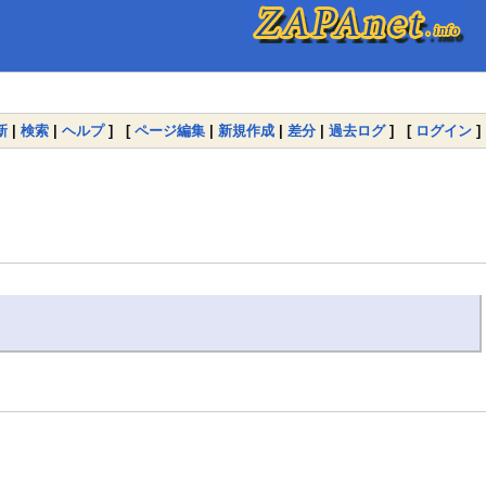
新
|
検索
|
ヘルプ
] [
ページ編集
|
新規作成
|
差分
|
過去ログ
] [
ログイン
]