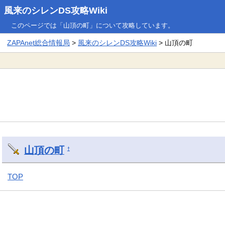
風来のシレンDS攻略Wiki
このページでは「山頂の町」について攻略しています。
ZAPAnet総合情報局
>
風来のシレンDS攻略Wiki
> 山頂の町
山頂の町
†
TOP