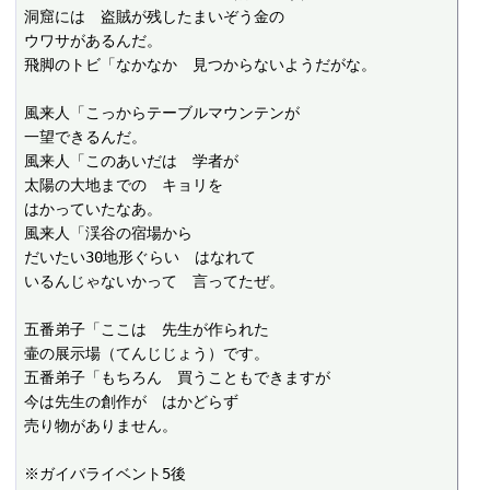
洞窟には　盗賊が残したまいぞう金の

ウワサがあるんだ。

飛脚のトビ「なかなか　見つからないようだがな。

風来人「こっからテーブルマウンテンが

一望できるんだ。

風来人「このあいだは　学者が

太陽の大地までの　キョリを

はかっていたなあ。

風来人「渓谷の宿場から

だいたい30地形ぐらい　はなれて

いるんじゃないかって　言ってたぜ。

五番弟子「ここは　先生が作られた

壷の展示場（てんじじょう）です。

五番弟子「もちろん　買うこともできますが

今は先生の創作が　はかどらず

売り物がありません。

※ガイバライベント5後
