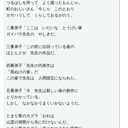
つるはしを持って　よく掘ったもんじゃ。

町のおじいさん「今じゃ　このとおり

カサハリして　くらしておるがのう。

二番弟子「ここは　いだいな　とうげい家

ガイバラ先生の　やしきだ。

三番弟子「この世に出回っている壷の

ほとんどが　先生の作品だ。

四番弟子「先生の代表作は

『底ぬけの壷』だ

この壷で先生は　人間国宝になられた。

五番弟子「今　先生は新しい壷の創作に

とりかかっている。

しかし　なかなかうまくいかないようだ。

とまり客のカズラ「おれは

山霊の洞窟から先に行けないんだ。
