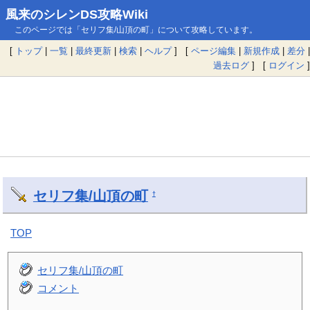
風来のシレンDS攻略Wiki
このページでは「セリフ集/山頂の町」について攻略しています。
[
トップ
|
一覧
|
最終更新
|
検索
|
ヘルプ
] [
ページ編集
|
新規作成
|
差分
|
過去ログ
] [
ログイン
]
セリフ集/山頂の町
†
TOP
セリフ集/山頂の町
コメント