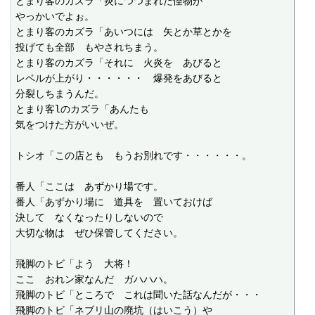
とまり客のカズラ「炎につつまれた怪物が

やっかいでよぉ。

とまり客のカズラ「あいつには　矢とか草とかを

投げても全部　もやされちまう。

とまり客のカズラ「それに　火炎を　あびると

レベルが上がり・・・・・・　爆発をあびると

分裂しちまうんだ。

とまり客lのカズラ「あんたも

気をつけた方がいいぜ。

トシオ「この店とも　もうお別れです・・・・・・。

番人「ここは　あずかり場です。

番人「あずかり場に　道具を　置いておけば

決して　なくなったりしないので

大切な物は　ぜひ保管してください。

飛脚のトビ「よう　大将！

ここ　おれン家なんだ　ガハハハ。

飛脚のトビ「ところで　これは聞いた話なんだが・・・

飛脚のトビ「ネブリ山の廃坑（はいこう）や
