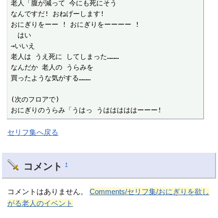
老人「腹が減って 今にも死にそう

なんですだ! おねげーします!

おにぎりをーー ! おにぎりをーーーー !

　はい

→いいえ

老人は うえ死に してしまった………

なんだか 老人の うらみを

買ったような気がする………

(次のフロアで)

おにぎりのうらみ「うはっ うはははははーーー!
セリフ集へ戻る
コメント
†
コメントはありません。
Comments/セリフ集/おにぎりを欲し
がる老人のイベント