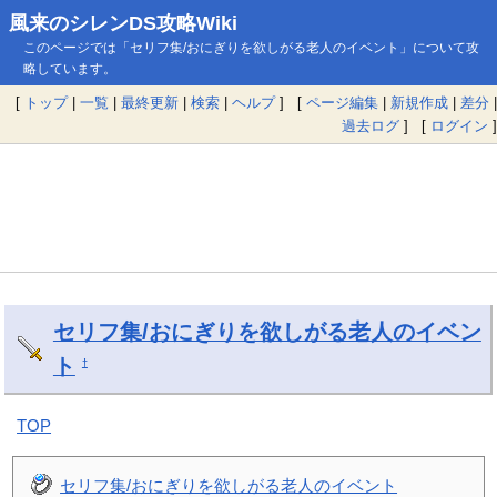
風来のシレンDS攻略Wiki
このページでは「セリフ集/おにぎりを欲しがる老人のイベント」について攻
略しています。
[
トップ
|
一覧
|
最終更新
|
検索
|
ヘルプ
] [
ページ編集
|
新規作成
|
差分
|
過去ログ
] [
ログイン
]
セリフ集/おにぎりを欲しがる老人のイベン
ト
†
TOP
セリフ集/おにぎりを欲しがる老人のイベント