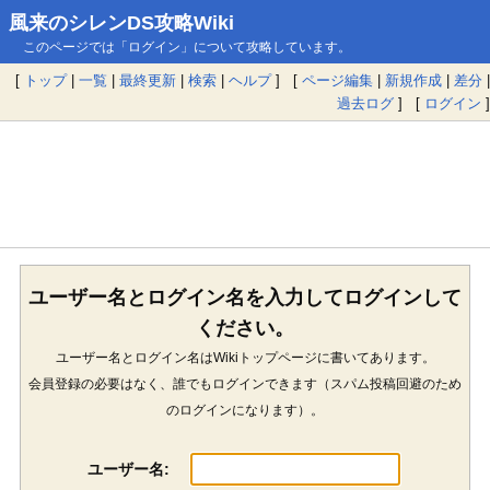
風来のシレンDS攻略Wiki
このページでは「ログイン」について攻略しています。
[
トップ
|
一覧
|
最終更新
|
検索
|
ヘルプ
] [
ページ編集
|
新規作成
|
差分
|
過去ログ
] [
ログイン
]
ユーザー名とログイン名を入力してログインして
ください。
ユーザー名とログイン名はWikiトップページに書いてあります。
会員登録の必要はなく、誰でもログインできます（スパム投稿回避のため
のログインになります）。
ユーザー名: