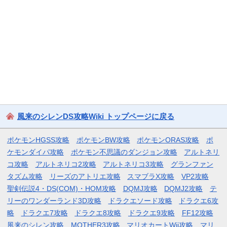
風来のシレンDS攻略Wiki トップページに戻る
ポケモンHGSS攻略
ポケモンBW攻略
ポケモンORAS攻略
ポ
ケモンダイパ攻略
ポケモン不思議のダンジョン攻略
アルトネリ
コ攻略
アルトネリコ2攻略
アルトネリコ3攻略
グランファン
タズム攻略
リーズのアトリエ攻略
スマブラX攻略
VP2攻略
聖剣伝説4・DS(COM)・HOM攻略
DQMJ攻略
DQMJ2攻略
テ
リーのワンダーランド3D攻略
ドラクエソード攻略
ドラクエ6攻
略
ドラクエ7攻略
ドラクエ8攻略
ドラクエ9攻略
FF12攻略
風来のシレン攻略
MOTHER3攻略
マリオカートWii攻略
マリ