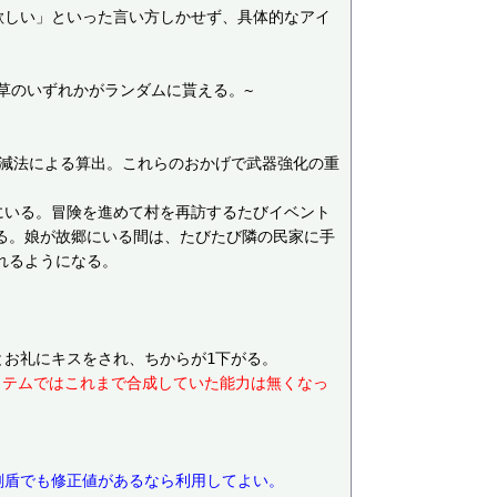
欲しい」といった言い方しかせず、具体的なアイ
草のいずれかがランダムに貰える。~

加減法による算出。これらのおかげで武器強化の重
にいる。冒険を進めて村を再訪するたびイベント
る。娘が故郷にいる間は、たびたび隣の民家に手
るようになる。

アイテムではこれまで合成していた能力は無くなっ
剣盾でも修正値があるなら利用してよい。