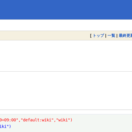
[
トップ
|
一覧
|
最終更
9+09:00","default:wiki","wiki")
iki")