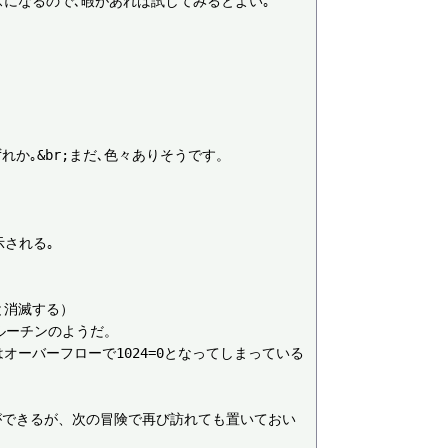
になるので､暇があれば試してみるとよい｡

れか｡&br;まだ､色々ありそうです。



される｡

消滅する）

ーチンのようだ。

オーバーフローで1024=0となってしまっている
ができるが、次の冒険で再び訪れても置いておい