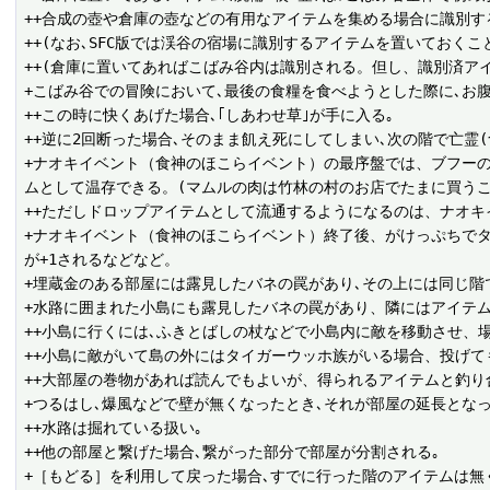
++合成の壺や倉庫の壺などの有用なアイテムを集める場合に識別する
++(なお､SFC版では渓谷の宿場に識別するアイテムを置いておくこ
++(倉庫に置いてあればこばみ谷内は識別される。但し、識別済ア
+こばみ谷での冒険において､最後の食糧を食べようとした際に､お腹
++この時に快くあげた場合､｢しあわせ草｣が手に入る｡

++逆に2回断った場合､そのまま飢え死にしてしまい､次の階で亡霊
+ナオキイベント（食神のほこらイベント）の最序盤では、ブフーの
ムとして温存できる。(マムルの肉は竹林の村のお店でたまに買うこ
++ただしドロップアイテムとして流通するようになるのは、ナオキ
+ナオキイベント（食神のほこらイベント）終了後、がけっぷちで
が+1されるなどなど。

+埋蔵金のある部屋には露見したバネの罠があり､その上には同じ階
+水路に囲まれた小島にも露見したバネの罠があり、隣にはアイテム
++小島に行くには､ふきとばしの杖などで小島内に敵を移動させ、場
++小島に敵がいて島の外にはタイガーウッホ族がいる場合、投げても
++大部屋の巻物があれば読んでもよいが、得られるアイテムと釣り
+つるはし､爆風などで壁が無くなったとき､それが部屋の延長とな
++水路は掘れている扱い｡

++他の部屋と繋げた場合､繋がった部分で部屋が分割される｡

+［もどる］を利用して戻った場合､すでに行った階のアイテムは無く