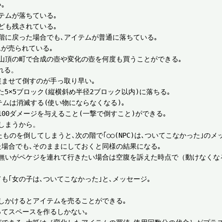


ムが落ちている｡

も残されている｡

階に戻った場合でも､アイテムが普通に落ちている｡

が売られている｡

山頂の町で合成の壺や変化の壺を何度も買うことができる｡

る。

ませて倒すのが手っ取り早い｡

×5ブロック(縦横斜め半径2ブロック以内)に落ちる｡

ムは消滅する(使い物にならなくなる)｡

00ダメージを与えること(一撃で倒すこと)ができる｡

しまうから。

のを倒してしまうと､次の階で｢○○(NPC)は､ついてこなかった｣のメッ
場合でも､そのままにしておくと同様の結果になる｡

は無いがペケジを連れて行きたい場合は空腹を訴えた時点で（動けなくな


｢女の子は､ついてこなかった｣と､メッセージ｡

しかけるとアイテムを売ることができる｡

てスペースを作るしかない｡
