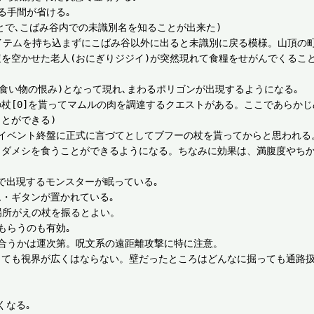
手間が省ける｡

とで､こばみ谷内での未識別名を知ることが出来た)

イテムを持ち込まずにこばみ谷以外に出ると未識別に戻る模様。山頂の町
を空かせた老人(おにぎりジジイ)が突然現れて食糧をせがんでくること
(食い物の恨み)となって現れ､まわるポリゴンが出現するようになる｡

杖[0]を貰ってマムルの肉を調達するクエストがある。ここであらか
とができる)

イベント終盤に正式に言づてとしてブフーの杖を貰ってからと思われる。
タダメシを食うことができるようになる。ちなみに効果は、満腹度やち
で出現するモンスターが眠っている｡

・ギタンが置かれている｡

所がえの杖を振るとよい。

らうのも有効｡

合うかは運次第。呪文系の遠距離攻撃に特に注意。

っても視界が広くはならない。壁だったところはどんなに掘っても通路扱
なる｡
