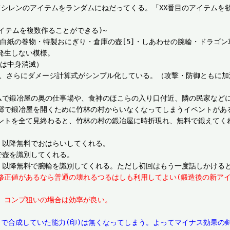
てシレンのアイテムをランダムにねだってくる。「XX番目のアイテムを
テムを複数作ることができる)~

・白紙の巻物・特製おにぎり・倉庫の壺[5]・しあわせの腕輪・ドラゴン
生しない模様。

は中身消滅）

し、さらにダメージ計算式がシンプル化している。（攻撃・防御ともに
ダムで鍛冶屋の奥の仕事場や、食神のほこらの入り口付近、隣の民家など
郷で鍛冶屋を開くために竹林の村からいなくなってしまうイベントがあ
ントを全て見終わると、竹林の村の鍛冶屋に時折現れ、無料で鍛えてくれ
、以降無料でおはらいしてくれる。

壺を識別してくれる。

は、修正値があるなら普通の壊れるつるはしも利用してよい(鍛造後の新
、コンプ狙いの場合は効率が良い。
まで合成していた能力(印)は無くなってしまう。よってマイナス効果の