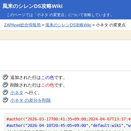
風来のシレンDS攻略Wiki
このページでは「小ネタ の変更点」について攻略しています。
ZAPAnet総合情報局
>
風来のシレンDS攻略Wiki
> 小ネタ の変更点
追加された行は
この色
です。
削除された行は
この色
です。
小ネタ
へ行く。
小ネタ の差分を削除
#author("2026-03-17T00:41:35+09:00;2024-04-07T13:37:4
#author("2026-04-10T20:45:05+09:00","default:wiki","w