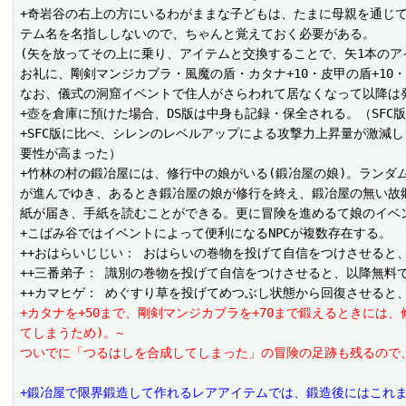
+奇岩谷の右上の方にいるわがままな子どもは、たまに母親を通じ
テム名を名指ししないので、ちゃんと覚えておく必要がある。

(矢を放ってその上に乗り、アイテムと交換することで、矢1本のアイ
お礼に、剛剣マンジカブラ・風魔の盾・カタナ+10・皮甲の盾+10
なお、儀式の洞窟イベントで住人がさらわれて居なくなって以降は発
+壺を倉庫に預けた場合、DS版は中身も記録・保全される。（SFC版
+SFC版に比べ、シレンのレベルアップによる攻撃力上昇量が激減
要性が高まった）

+竹林の村の鍛冶屋には、修行中の娘がいる(鍛冶屋の娘)。ラン
が進んでゆき、あるとき鍛冶屋の娘が修行を終え、鍛冶屋の無い故
紙が届き、手紙を読むことができる。更に冒険を進めるて娘のイベ
+こばみ谷ではイベントによって便利になるNPCが複数存在する。

++おはらいじじい： おはらいの巻物を投げて自信をつけさせると
++三番弟子： 識別の巻物を投げて自信をつけさせると、以降無料で
+カタナを+50まで、剛剣マンジカブラを+70まで鍛えるときに
てしまうため)。~
ついでに「つるはしを合成してしまった」の冒険の足跡も残るので
+鍛冶屋で限界鍛造して作れるレアアイテムでは、鍛造後にはこれ