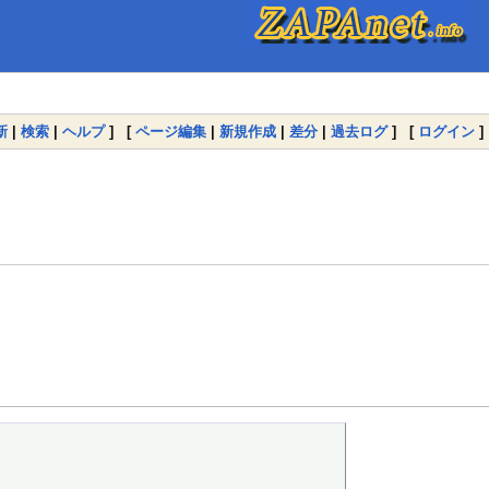
新
|
検索
|
ヘルプ
] [
ページ編集
|
新規作成
|
差分
|
過去ログ
] [
ログイン
]