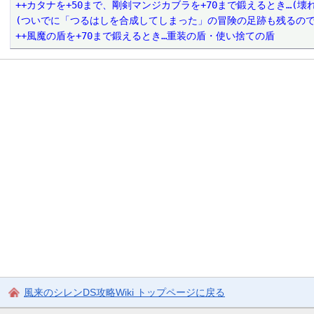
++カタナを+50まで、剛剣マンジカブラを+70まで鍛えるとき…(
(ついでに「つるはしを合成してしまった」の冒険の足跡も残るの
++風魔の盾を+70まで鍛えるとき…重装の盾・使い捨ての盾
風来のシレンDS攻略Wiki トップページに戻る