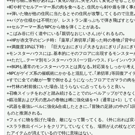
++持ち物に余裕があれば､｢変化の壺｣に矢を入れて変化させること
+町や村でセルアーマー系の肉を食べると､住民から剣や盾を弾く事が
++弾いた物が他の住民に当たるとその住民が攻撃してくるので注意｡
++バグか仕様かは不明だが、レストラン崖っぷちで弾き飛ばすとな
++セルアーマー系がNPCから物を弾くことがある｡

+こばみ谷に行く道中にいる｢親切なおじいさん｣がくれるもの｡

++HPが赤文字のピンチ時: ｢薬草｣｢弟切草｣｢困った時の巻物｣｢背中の
++満腹度10%以下時:  ｢巨大なおにぎり｣｢大きなおにぎり｣｢おに
+モンスターハウスには､基本的にそのフロアに出現するモンスター
++ただし､テーマ別モンスターハウス(一ツ目ハウス､ドレインハウス
++BGMも通常のモンスターハウスとは異なる｡対応策をしっかり考えよ
+NPCがゲイズ系の催眠術にかかると混乱して､｢弟切草｣等回復アイ
+すでに全ての敵が一撃で倒せるようになったフロアでガマラの肉を使えば
++竹林の村前後にいた場合､辻うらないに占ってもらうと良い｡

+召喚スイッチをわざと踏み続けることでのレベルアップができなく
+鍛冶屋および天の恵みの巻物は稀に強化値を+3（通常は+1）し
+武器を最強レベルに強化&合成したときに､｢冒険の足跡｣の中の｢
ものと推測される｡

+フェイに物を投げた場合、敵になって襲ってくる。(外に出れば戻る
+スララ救出イベントをクリアしていなくても、場所がえの杖など
たアイテムが消えているので特に意味はない。
