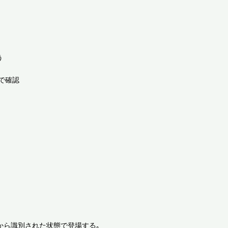


確認

から識別された状態で登場する｡
