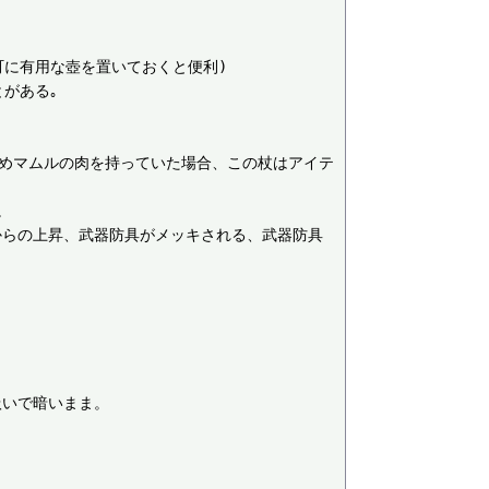
に有用な壺を置いておくと便利)

がある｡

じめマムルの肉を持っていた場合、この杖はアイテ


からの上昇、武器防具がメッキされる、武器防具
いで暗いまま。
