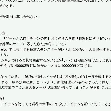
ができる｡大抵は［変化したアイテムの買値-使用回数分の代金］がプラス
できる。



ぜか毒消し草しか出ない。　

壺｣

ぎり｣｢ぴーたんの肉｣｢チキンの肉｣｢おにぎりの巻物｣｢特製おにぎり｣のいず
が部屋のサイズに応じた数だけ眠っている｡

etc)では該当する種族のモンスターがレベルに関係なく大量発生する｡
う｡

テムをぶつけると状態回復するが､なぜか｢シレンは混乱が解けた｡｣と表示
3,4000G稼げる｡運がいいときは10000Gほど稼げる｡

なっている。（DS版の召喚スイッチおよび罠増えの罠は一度発動すると
てくれる。確率は同程度。というより、強化処理そのものがまったく同じル
1回の攻撃で与えた最大ダメージ｣の記録が減ってしまうことがある｡これは
)

のアイテムを使って奇岩谷の倉庫の中に入りアイテムを置いておくこと