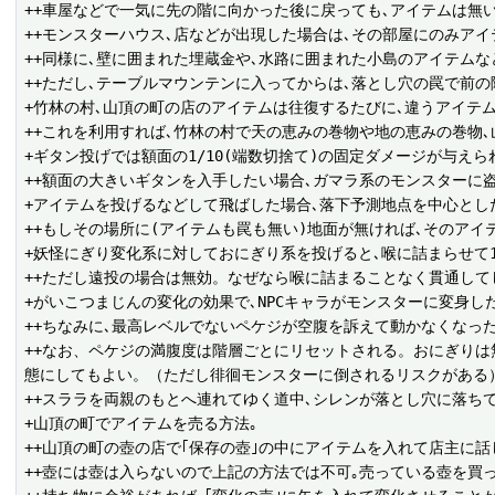
++車屋などで一気に先の階に向かった後に戻っても､アイテムは無い｡
++モンスターハウス､店などが出現した場合は､その部屋にのみアイテ
++同様に､壁に囲まれた埋蔵金や､水路に囲まれた小島のアイテムなど
++ただし､テーブルマウンテンに入ってからは､落とし穴の罠で前の
+竹林の村､山頂の町の店のアイテムは往復するたびに､違うアイテム
++これを利用すれば､竹林の村で天の恵みの巻物や地の恵みの巻物､
+ギタン投げでは額面の1/10(端数切捨て)の固定ダメージが与えられ
++額面の大きいギタンを入手したい場合､ガマラ系のモンスターに盗
+アイテムを投げるなどして飛ばした場合､落下予測地点を中心とした5
++もしその場所に(アイテムも罠も無い)地面が無ければ､そのアイテ
+妖怪にぎり変化系に対しておにぎり系を投げると､喉に詰まらせて1
++ただし遠投の場合は無効。なぜなら喉に詰まることなく貫通して
+がいこつまじんの変化の効果で､NPCキャラがモンスターに変身したも
++ちなみに､最高レベルでないペケジが空腹を訴えて動かなくなった
++なお、ペケジの満腹度は階層ごとにリセットされる。おにぎり
態にしてもよい。（ただし徘徊モンスターに倒されるリスクがある）
++スララを両親のもとへ連れてゆく道中､シレンが落とし穴に落ちても
+山頂の町でアイテムを売る方法｡

++山頂の町の壺の店で｢保存の壺｣の中にアイテムを入れて店主に話
++壺には壺は入らないので上記の方法では不可｡売っている壺を買っ