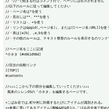
// "//"で始まる行はコメント行で、ページには出力されません

//以下のルールに従って編集してください

//・ページ名は*を使う

//・見出しは**、***を使う

//・リストは-、+を使う

//・リンクは&pgid(,ページ名);、または[[ページ名:URL]]を使う
//・表は|a|b|、,a,bを使う

//・その他のルールは、テキスト整形のルールを表示するのリンクで
//ページ名をここに記述

*小ネタ [#n061d98d]

//目次の自動リンク

[[TOP]]

#contents

//↓↓↓ここから下の部分を編集していってください↓↓↓

 風来のシレンDSの「小ネタ」を編集するページです。

+こばみ谷では､町や村に到着するたびにアイテムが識別される｡

++倉庫に置いてあるアイテム(腕輪&杖&壺)は､こばみ谷全体で初め