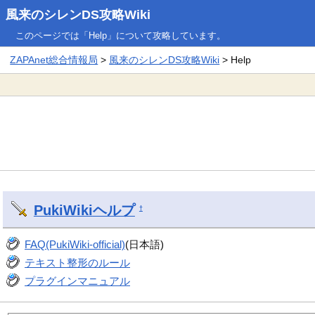
風来のシレンDS攻略Wiki
このページでは「Help」について攻略しています。
ZAPAnet総合情報局
>
風来のシレンDS攻略Wiki
> Help
PukiWiki
ヘルプ
†
FAQ(PukiWiki-official)
(日本語)
テキスト整形のルール
プラグインマニュアル