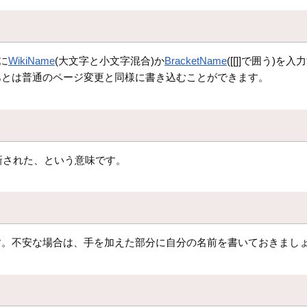
に
WikiName
(大文字と小文字混合)か
BracketName
([[]]で囲う)
あとは普通のページ変更と同様に書き込むことができます。
更新された、という意味です。
。不安な場合は、手を加えた部分に自分の名前を書いておきましょう