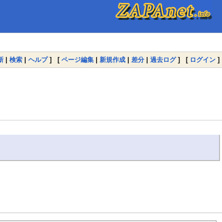
新
|
検索
|
ヘルプ
] [
ページ編集
|
新規作成
|
差分
|
過去ログ
] [
ログイン
]