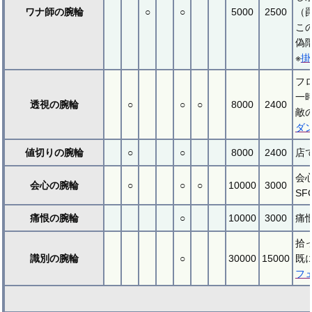
ワナ師の腕輪
○
○
5000
2500
（
こ
偽
※
掛
フ
一
透視の腕輪
○
○
○
8000
2400
敵
ダ
値切りの腕輪
○
○
8000
2400
店
会
会心の腕輪
○
○
○
10000
3000
S
痛恨の腕輪
○
10000
3000
痛
拾
識別の腕輪
○
30000
15000
既
フ