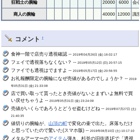
狂戦士の腕輪
20000
6000
会
商人の腕輪
40000
12000
識
コメント
†
食神一階で店売り透視確認 --
2019年04月26日 (金) 16:02:17
フェイで透視落ちなくない？ --
2019年05月12日 (日) 20:57:15
ファイでも透視はでますよ --
2019年05月17日 (金) 20:56:55
お礼報酬限定の腕輪になぜ売値があるのでしょうか？ --
2019
年05月31日 (金) 21:33:08
店で買い取って貰ったとき売値がないとまずいよ無料で買
い戻せちゃうよ --
2019年05月31日 (金) 23:24:09
売値がいくらであろうとどうせ盗むけどね --
2019年07月27日 (土)
21:40:35
値切りの腕輪が、
山頂の町
で変化の壷で出た。床落ちだけ
と思っていたので驚いた(スマホ版) --
2019年08月10日 (土) 10:17:10
メタルアーマーの
アイテム
弾き、杉並の旧街道1Fで「透視