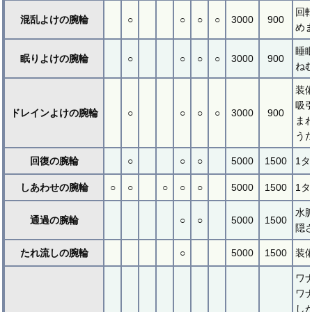
回
混乱よけの腕輪
○
○
○
○
3000
900
め
睡
眠りよけの腕輪
○
○
○
○
3000
900
ね
装
吸
ドレインよけの腕輪
○
○
○
○
3000
900
ま
う
回復の腕輪
○
○
○
5000
1500
1
しあわせの腕輪
○
○
○
○
○
5000
1500
1
水
通過の腕輪
○
○
5000
1500
隠
たれ流しの腕輪
○
5000
1500
装
ワ
ワ
し