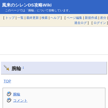
風来のシレンDS攻略Wiki
このページでは「腕輪」について攻略しています。
[
トップ
|
一覧
|
最終更新
|
検索
|
ヘルプ
] [
ページ編集
|
新規作成
|
差分
|
過去ログ
] [
ログイン
]
腕輪
†
TOP
腕輪
コメント