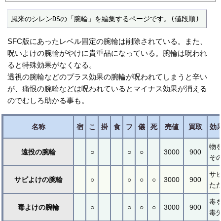
風来のシレンDSの「腕輪」を編集するページです。(値段順)
SFC版にあったレベル固定の腕輪は削除されている。また、
呪いよけの腕輪がやけに貴重品になっている。腕輪は呪われ
ると特殊効果がなくなる。
透視の腕輪などのプラス効果の腕輪が呪われてしまうと辛い
が、痛恨の腕輪などは呪われているとマイナス効果が消える
のでむしろ助かる事も。
名称
宿
こ
掛
食
フ
儀
死
売値
買取
効
物
遠投の腕輪
○
○
○
3000
900
そ
サ
サビよけの腕輪
○
○
○
○
3000
900
た
毒
毒よけの腕輪
○
○
○
○
3000
900
毒