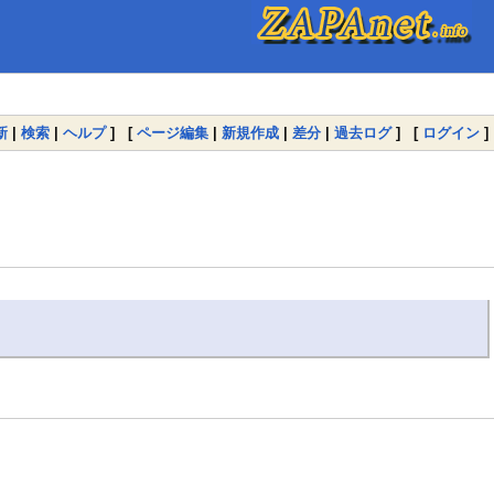
新
|
検索
|
ヘルプ
] [
ページ編集
|
新規作成
|
差分
|
過去ログ
] [
ログイン
]