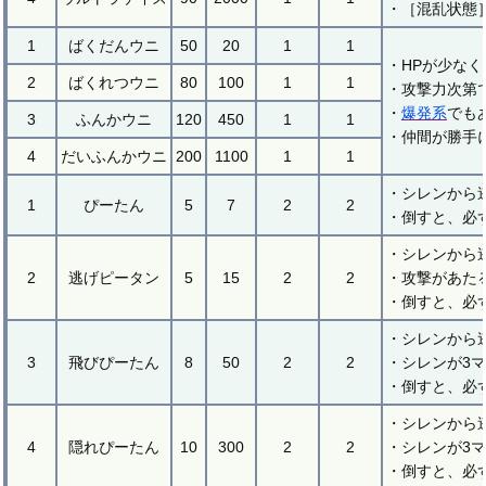
・［混乱状態
1
ばくだんウニ
50
20
1
1
・HPが少な
2
ばくれつウニ
80
100
1
1
・攻撃力次第
・
爆発系
でも
3
ふんかウニ
120
450
1
1
・仲間が勝手
4
だいふんかウニ
200
1100
1
1
・シレンから
1
ぴーたん
5
7
2
2
・倒すと、必
・シレンから
2
逃げピータン
5
15
2
2
・攻撃があた
・倒すと、必
・シレンから
3
飛びぴーたん
8
50
2
2
・シレンが3
・倒すと、必
・シレンから
4
隠れぴーたん
10
300
2
2
・シレンが3
・倒すと、必