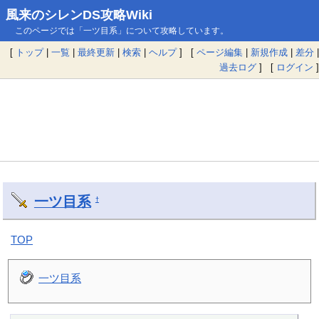
風来のシレンDS攻略Wiki
このページでは「一ツ目系」について攻略しています。
[
トップ
|
一覧
|
最終更新
|
検索
|
ヘルプ
] [
ページ編集
|
新規作成
|
差分
|
過去ログ
] [
ログイン
]
一ツ目系
†
TOP
一ツ目系