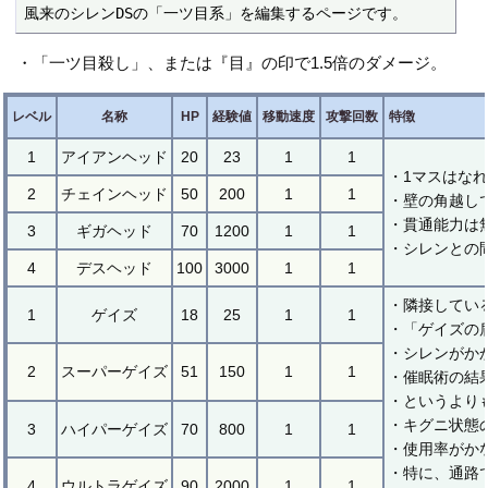
風来のシレンDSの「一ツ目系」を編集するページです。
・「一ツ目殺し」、または『目』の印で1.5倍のダメージ。
レベル
名称
HP
経験値
移動速度
攻撃回数
特徴
1
アイアンヘッド
20
23
1
1
・1マスはな
2
チェインヘッド
50
200
1
1
・壁の角越し
・貫通能力は
3
ギガヘッド
70
1200
1
1
・シレンとの
4
デスヘッド
100
3000
1
1
・隣接してい
1
ゲイズ
18
25
1
1
・「ゲイズの
・シレンがか
2
スーパーゲイズ
51
150
1
1
・催眠術の結
・というより
・キグニ状態
3
ハイパーゲイズ
70
800
1
1
・使用率がか
・特に、通路
4
ウルトラゲイズ
90
2000
1
1