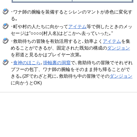
･ワナ師の腕輪を装備するとシレンのマントが赤色に変化す
る｡
･町や村の人たちに向かって
アイテム
等で倒したときのメッ
セージは"○○○○(村人名)はどこかへ去っていった｡"
･救助待ちの冒険を有効活用すると､効率よく
アイテム
を集
めることができるが、固定された既知の構成の
ダンジョン
を邪道と見るかはプレイヤー次第｡
･
食神のほこら
､
掛軸裏の洞窟
で､救助待ちの冒険でそれぞれ
ブフーの包丁、ワナ師の腕輪をそのまま持ち帰ることがで
きる｡(2Fでわざと死に､救助待ち中の冒険でその
ダンジョン
に向かうとOK)