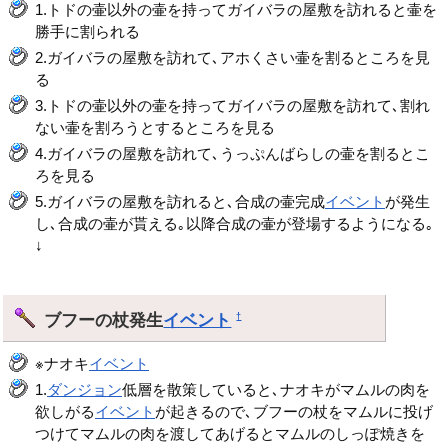
1.トドの壷以外の壷を持ってガイバラの屋敷を訪れると壷を
勝手に割られる
2.ガイバラの屋敷を訪れて､アホくさい壷を割るところを見
る
3.トドの壷以外の壷を持ってガイバラの屋敷を訪れて､割れ
ない壷を割ろうとするところを見る
4.ガイバラの屋敷を訪れて､うっぷんばらしの壷を割るとこ
ろを見る
5.ガイバラの屋敷を訪れると､合成の壷完成
イベント
が発生
し､合成の壷が貰える｡以降合成の壷が登場するようになる｡
↓
ブフーの杖発生
イベント
†
※ナオキ
イベント
1.
ダンジョン
低層を散策していると､ナオキがマムルの肉を
欲しがる
イベント
が起きるので､ブフーの杖をマムルに投げ
つけてマムルの肉を渡してあげるとマムルのしっぽ焼きを