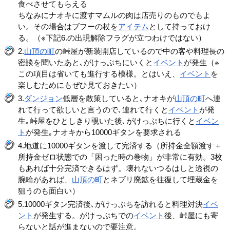
食べさせてもらえる
ちなみにナオキに渡すマムルの肉は店売りのものでもよ
い。その場合はブフーの杖を
アイテム
として持っておけ
る。（※下記6.の出現解除フラグが立つわけではない）
2.
山頂の町
の峠屋が新装開店しているので中の客や料理長の
密談を聞いたあと､がけっぷちにいくと
イベント
が発生（※
この項目は省いても進行する模様。とはいえ、
イベント
を
楽しむためにもぜひ見ておきたい）
3.
ダンジョン
低層を散策していると､ナオキが
山頂の町
へ連
れて行って欲しいと言うので､連れて行くと
イベント
が発
生｡峠屋をひとしきり覗いた後､がけっぷちに行くと
イベン
ト
が発生｡ナオキから10000ギタンを要求される
4.地道に10000ギタンを渡して完済する（所持金全額渡す＋
所持金ゼロ状態での「困った時の巻物」が非常に有効。3枚
もあれば十分完済できるはず。壊れないつるはしと透視の
腕輪があれば、
山頂の町
とネブリ廃鉱を往復して埋蔵金を
狙うのも面白い）
5.10000ギタン完済後､がけっぷちを訪れると料理対決
イベ
ント
が発生する。がけっぷちでの
イベント
後、峠屋にも寄
らないと話が進まないので要注意。