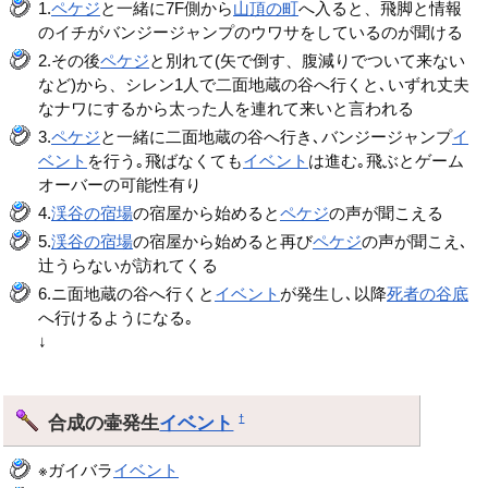
1.
ペケジ
と一緒に7F側から
山頂の町
へ入ると、飛脚と情報
のイチがバンジージャンプのウワサをしているのが聞ける
2.その後
ペケジ
と別れて(矢で倒す、腹減りでついて来ない
など)から、シレン1人で二面地蔵の谷へ行くと､いずれ丈夫
なナワにするから太った人を連れて来いと言われる
3.
ペケジ
と一緒に二面地蔵の谷へ行き､バンジージャンプ
イ
ベント
を行う｡飛ばなくても
イベント
は進む｡飛ぶとゲーム
オーバーの可能性有り
4.
渓谷の宿場
の宿屋から始めると
ペケジ
の声が聞こえる
5.
渓谷の宿場
の宿屋から始めると再び
ペケジ
の声が聞こえ､
辻うらないが訪れてくる
6.ニ面地蔵の谷へ行くと
イベント
が発生し､以降
死者の谷底
へ行けるようになる｡
↓
合成の壷発生
イベント
†
※ガイバラ
イベント