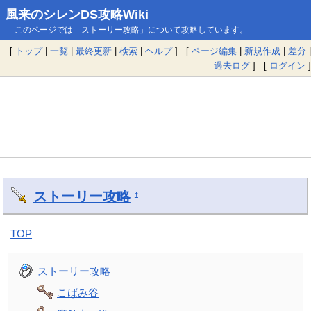
風来のシレンDS攻略Wiki
このページでは「ストーリー攻略」について攻略しています。
[
トップ
|
一覧
|
最終更新
|
検索
|
ヘルプ
] [
ページ編集
|
新規作成
|
差分
|
過去ログ
] [
ログイン
]
ストーリー攻略
†
TOP
ストーリー攻略
こばみ谷