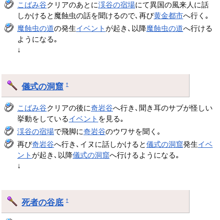
こばみ谷
クリアのあとに
渓谷の宿場
にて異国の風来人に話
しかけると魔蝕虫の話を聞けるので､再び
黄金都市
へ行く｡
魔蝕虫の道
の発生
イベント
が起き､以降
魔蝕虫の道
へ行ける
ようになる｡
↓
儀式の洞窟
†
こばみ谷
クリアの後に
奇岩谷
へ行き､聞き耳のサブが怪しい
挙動をしている
イベント
を見る｡
渓谷の宿場
で飛脚に
奇岩谷
のウワサを聞く｡
再び
奇岩谷
へ行き､イヌに話しかけると
儀式の洞窟
発生
イベ
ント
が起き､以降
儀式の洞窟
へ行けるようになる｡
↓
死者の谷底
†