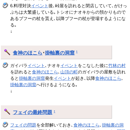
6.料理対決
イベント
後､峠屋を訪れると閉店していて､がけっ
ぷちは大繁盛している｡トシオにナオキからの預かりもので
あるブフーの杖を貰え､以降ブフーの杖が登場するようにな
る｡
↓
食神のほこら
･
掛軸裏の洞窟
†
ガイバラ
イベント
､ナオキ
イベント
をこなした後に
竹林の村
を訪れると
食神のほこら
､
山頂の町
のガイバラの屋敷を訪れ
ると
掛軸裏の洞窟
発生
イベント
が起き､以降
食神のほこら
､
掛軸裏の洞窟
へ行けるようになる｡
↓
フェイの最終問題
†
フェイの問題
を全部解いておき､
食神のほこら
､
掛軸裏の洞