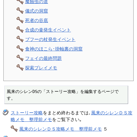
魔蝕虫の道
儀式の洞窟
死者の谷底
合成の壷発生イベント
ブフーの杖発生イベント
食神のほこら･掛軸裏の洞窟
フェイの最終問題
探索プレイメモ
風来のシレンDSの「ストーリー攻略」を編集するページで
す。
ストーリー攻略
をまとめ終わるまでは､
風来のシレンＤＳ攻
略メモ 整理前メモ
をご覧下さい｡
風来のシレンＤＳ攻略メモ 整理前メモ
５