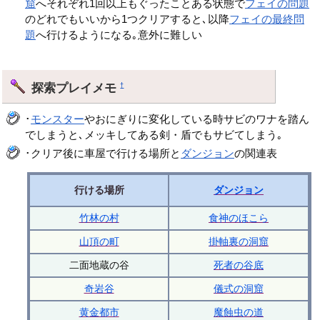
窟
へそれぞれ1回以上もぐったことある状態で
フェイの問題
のどれでもいいから1つクリアすると､以降
フェイの最終問
題
へ行けるようになる｡意外に難しい
探索プレイメモ
†
･
モンスター
やおにぎりに変化している時サビのワナを踏ん
でしまうと､メッキしてある剣・盾でもサビてしまう｡
･クリア後に車屋で行ける場所と
ダンジョン
の関連表
行ける場所
ダンジョン
竹林の村
食神のほこら
山頂の町
掛軸裏の洞窟
二面地蔵の谷
死者の谷底
奇岩谷
儀式の洞窟
黄金都市
魔蝕虫の道