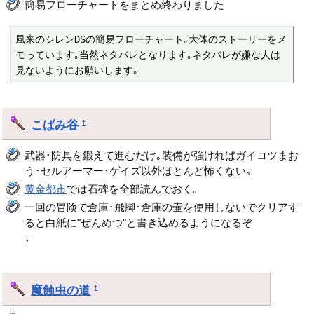
簡易フローチャートをまとめ終わりました
風来のシレンDSの簡易フローチャート｡大体のストーリーをメ
モっています｡当然ネタバレとなります｡ネタバレが嫌な人は
見ないようにお願いします｡ 
こばみ谷
†
武器･防具を鍛えて進むだけ｡装備が強ければガイコツまお
う･セルアーマー･ゲイズ以外ほとんど怖くない｡
黄金都市
では石碑を全部読んでおく｡
一回の冒険で倉庫･飛脚･倉庫の壷を使用しないでクリアす
ると白紙に"ぜんめつ"と書き込めるようになるぞ
↓
魔蝕虫の道
†