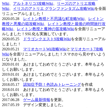
Wiki
、
アルトネリコ3攻略Wiki
、
リーズのアトリエ攻略
Wiki
、
イリスのアトリエ グランファンタズム攻略Wiki
を全面
リニューアルしました！
2020.05.28
レイトン教授と不思議な町攻略Wiki
、
レイトン
教授と悪魔の箱攻略Wiki
、
レイトン教授と最後の時間旅行攻
略Wiki
、
レイトン教授と魔神の笛攻略Wiki
を全面リニューア
ルしました！SSL化も実施しています。
2020.05.25
ドラゴンクエスト9攻略Wiki
を全面リニューアル
しました！
2020.05.21
マリオカートWii攻略Wiki
と
マリオカート7攻略
Wiki
を全面リニューアルしました！スマホから見やすいよう
になりました。
2020.01.01 あけましておめでとうございます。本年もよろ
しくお願いします。
2019.01.01 あけましておめでとうございます。本年もよろ
しくお願いします。
2018.05.17
認知症予防！色読みトレーニング
を作成
2018.01.01 あけましておめでとうございます。本年もよろ
しくお願いします。
2017.06.28
ゲーム最新情報
を更新。
2017.05.19 デザイン変更しました。