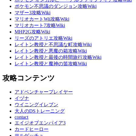
ポケモン不思議のダンジョン攻略Wiki
マザー3攻略Wiki
マリオカートWii攻略Wiki
マリオカート7攻略Wiki
MHP2G攻略Wiki
リーズのアトリエ攻略Wiki
レイトン教授と不思議な町攻略Wiki
レイトン教授と悪魔の箱攻略Wiki
レイトン教授と最後の時間旅行攻略Wiki
レイトン教授と魔神の笛攻略Wiki
攻略コンテンツ
アドベンチャープレイヤー
イヅナ
ウイニングイレブン
大人のDSトレーニング
contact
エイジオブエンパイア3
カードヒーロー
サルゲッチュ