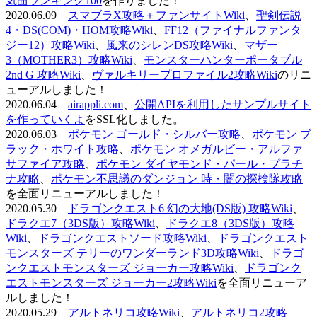
気曲ランキング100
を作りました！
2020.06.09
スマブラX攻略＋ファンサイトWiki
、
聖剣伝説
4・DS(COM)・HOM攻略Wiki
、
FF12（ファイナルファンタ
ジー12）攻略Wiki
、
風来のシレンDS攻略Wiki
、
マザー
3（MOTHER3）攻略Wiki
、
モンスターハンターポータブル
2nd G 攻略Wiki
、
ヴァルキリープロファイル2攻略Wiki
のリニ
ューアルしました！
2020.06.04
airappli.com
、
公開APIを利用したサンプルサイト
を作っていくよ
をSSL化しました。
2020.06.03
ポケモン ゴールド・シルバー攻略
、
ポケモン ブ
ラック・ホワイト攻略
、
ポケモン オメガルビー・アルファ
サファイア攻略
、
ポケモン ダイヤモンド・パール・プラチ
ナ攻略
、
ポケモン不思議のダンジョン 時・闇の探検隊攻略
を全面リニューアルしました！
2020.05.30
ドラゴンクエスト6 幻の大地(DS版) 攻略Wiki
、
ドラクエ7（3DS版）攻略Wiki
、
ドラクエ8（3DS版）攻略
Wiki
、
ドラゴンクエストソード攻略Wiki
、
ドラゴンクエスト
モンスターズ テリーのワンダーランド3D攻略Wiki
、
ドラゴ
ンクエストモンスターズ ジョーカー攻略Wiki
、
ドラゴンク
エストモンスターズ ジョーカー2攻略Wiki
を全面リニューア
ルしました！
2020.05.29
アルトネリコ攻略Wiki
、
アルトネリコ2攻略