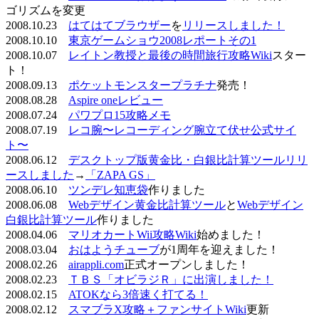
ゴリズムを変更
2008.10.23
はてはてブラウザー
を
リリースしました！
2008.10.10
東京ゲームショウ2008レポートその1
2008.10.07
レイトン教授と最後の時間旅行攻略Wiki
スター
ト！
2008.09.13
ポケットモンスタープラチナ
発売！
2008.08.28
Aspire oneレビュー
2008.07.24
パワプロ15攻略メモ
2008.07.19
レコ腕〜レコーディング腕立て伏せ公式サイ
ト〜
2008.06.12
デスクトップ版黄金比・白銀比計算ツールリリ
ースしました
→
「ZAPA GS」
2008.06.10
ツンデレ知恵袋
作りました
2008.06.08
Webデザイン黄金比計算ツール
と
Webデザイン
白銀比計算ツール
作りました
2008.04.06
マリオカートWii攻略Wiki
始めました！
2008.03.04
おはようチューブ
が1周年を迎えました！
2008.02.26
airappli.com
正式オープンしました！
2008.02.23
ＴＢＳ「オビラジＲ」に出演しました！
2008.02.15
ATOKなら3倍速く打てる！
2008.02.12
スマブラX攻略＋ファンサイトWiki
更新