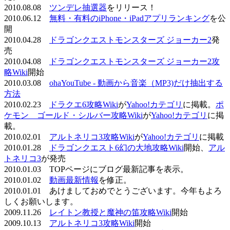
2010.08.08
ツンデレ抽選器
をリリース！
2010.06.12
無料・有料のiPhone・iPadアプリランキング
を公
開
2010.04.28
ドラゴンクエストモンスターズ ジョーカー2
発
売
2010.04.08
ドラゴンクエストモンスターズ ジョーカー2攻
略Wiki
開始
2010.03.08
ohaYouTube - 動画から音楽（MP3)だけ抽出する
方法
2010.02.23
ドラクエ6攻略Wiki
が
Yahoo!カテゴリ
に掲載。
ポ
ケモン ゴールド・シルバー攻略Wiki
が
Yahoo!カテゴリ
に掲
載。
2010.02.01
アルトネリコ3攻略Wiki
が
Yahoo!カテゴリ
に掲載
2010.01.28
ドラゴンクエスト6幻の大地攻略Wiki
開始、
アル
トネリコ3
が発売
2010.01.03 TOPページにブログ最新記事を表示。
2010.01.02
動画最新情報
を修正。
2010.01.01 あけましておめでとうございます。今年もよろ
しくお願いします。
2009.11.26
レイトン教授と魔神の笛攻略Wiki
開始
2009.10.13
アルトネリコ3攻略Wiki
開始