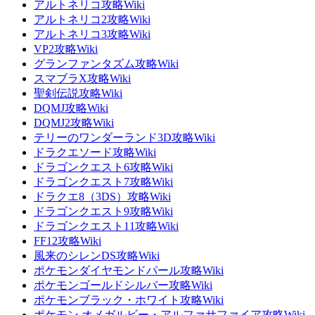
アルトネリコ攻略Wiki
アルトネリコ2攻略Wiki
アルトネリコ3攻略Wiki
VP2攻略Wiki
グランファンタズム攻略Wiki
スマブラX攻略Wiki
聖剣伝説攻略Wiki
DQMJ攻略Wiki
DQMJ2攻略Wiki
テリーのワンダーランド3D攻略Wiki
ドラクエソード攻略Wiki
ドラゴンクエスト6攻略Wiki
ドラゴンクエスト7攻略Wiki
ドラクエ8（3DS）攻略Wiki
ドラゴンクエスト9攻略Wiki
ドラゴンクエスト11攻略Wiki
FF12攻略Wiki
風来のシレンDS攻略Wiki
ポケモンダイヤモンドパール攻略Wiki
ポケモンゴールドシルバー攻略Wiki
ポケモンブラック・ホワイト攻略Wiki
ポケモン オメガルビー・アルファサファイア攻略Wiki