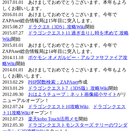
2017.01.01 あけましておめでとうございます。本年もよろ
しくお願いします。
2016.01.01 あけましておめでとうございます。今年で
ZAPAnet総合情報局は15年目に突入します。
2015.08.27
ドラクエ8（3DS）攻略Wiki
開始
2015.07.27
ドラゴンクエスト11 過ぎ去りし時を求めて 攻略
Wiki
開始
2015.01.01 あけましておめでとうございます。今年で
ZAPAnet総合情報局は14年目に突入します。
2014.11.18
ポケモン オメガルビー・アルファサファイア攻
略Wiki
開始
2014.01.01 あけましておめでとうございます。今年もよろ
しくお願いします。
2013.02.29
PHP関数検索：ZAPAnet
作成
2013.01.29
ドラゴンクエスト7（3DS版）攻略Wiki
開始
2012.09.30
おはようチューブ：ネット画像縮小サイト
がリ
ニューアルオープン！
2012.07.24
ドラゴンクエスト10攻略Wiki
、
ドラゴンクエス
ト11攻略Wiki
オープン！
2012.07.23
楽天kobo Touch活用メモ
開始
2012.05.30
ドラゴンクエストモンスターズ テリーのワンダ