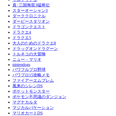
真･三国無双3猛将伝
スターオーシャン3
ダーククロニクル
ダービースタリオン
ドラゴンクエスト
ドラクエ4
ドラクエ5
大人のためのドラクエ8
ドラッグオンドラグーン
トルネコの大冒険
ニュー・マリオ
nintendogs
パワフルプロ野球
パワプロ15攻略メモ
ファイアーエムブレム
風来のシレンDS
ポケットモンスター
ポケモン不思議のダンジョン
マグナカルタ
マジカルバケーション
マリオカートDS