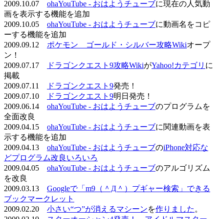
2009.10.07
ohaYouTube - おはようチューブ
に現在の人気動
画を表示する機能を追加
2009.10.05
ohaYouTube - おはようチューブ
に動画名をコピ
ーする機能を追加
2009.09.12
ポケモン ゴールド・シルバー攻略Wiki
オープ
ン！
2009.07.17
ドラゴンクエスト9攻略Wiki
が
Yahoo!カテゴリ
に
掲載
2009.07.11
ドラゴンクエスト9
発売！
2009.07.10
ドラゴンクエスト9
明日発売！
2009.06.14
ohaYouTube - おはようチューブ
のプログラムを
全面改良
2009.04.15
ohaYouTube - おはようチューブ
に関連動画を表
示する機能を追加
2009.04.13
ohaYouTube - おはようチューブ
の
iPhone対応な
どプログラム改良いろいろ
2009.04.05
ohaYouTube - おはようチューブ
のアルゴリズム
を改良
2009.03.13
Googleで「m9（＾Д＾）プギャー検索」できる
ブックマークレット
2009.02.20
小さい“つ”が消えるマシーン
を
作りました
。