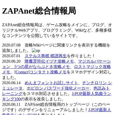
ZAPAnet総合情報局
ZAPAnet総合情報局は、ゲーム攻略をメインに、ブログ、オ
リジナルWebアプリ、プログラミング、Wikiなど、多種多様
なコンテンツを公開しているサイトです。
2020.07.08 攻略Wikiページに関連リンクを表示する機能を
追加しました。
2020.07.01
ステルス将棋 棋譜再生
を作りました！
2020.06.20
降魔霊符伝イヅナ攻略メモ
、
マジカルバケーシ
ョン 5つの星がならぶとき攻略メモ
、
ロストマジック攻略
メモ
、
[Contact]コンタクト攻略メモ
をスマホデザイン対応し
ました。
2020.06.14
めんまフォントお試しサイト
、
チンチロリン シ
ミュレータ
、
ホビロン パスワード強化メーカー
、
色読みト
レーニング
をスマホ対応させました。
J-POP最新人気曲ラン
キング100
の表示を改良しました。
2020.06.11 ZAPAnet総合情報局のトップページ（このペー
ジです）のデザインをリニューアルしました！
J-POP最新人