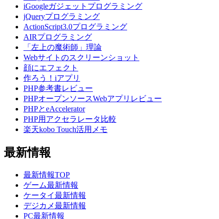
iGoogleガジェットプログラミング
jQueryプログラミング
ActionScript3.0プログラミング
AIRプログラミング
「左上の魔術師」理論
Webサイトのスクリーンショット
顔にエフェクト
作ろう！iアプリ
PHP参考書レビュー
PHPオープンソースWebアプリレビュー
PHPとeAccelerator
PHP用アクセラレータ比較
楽天kobo Touch活用メモ
最新情報
最新情報TOP
ゲーム最新情報
ケータイ最新情報
デジカメ最新情報
PC最新情報