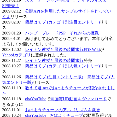
2009.02.19
スターオーシャン4発売！
、
アイドルマスター
SP発売！
2009.02.12
公開APIを利用したサンプルサイトを作ってい
くよ
リリース
2009.02.07
簡易はてブ (カテゴリ別注目エントリー)
リリー
ス
2009.01.29
バンブーブレードPSP それからの挑戦
2009.01.01 あけましておめでとうございます。本年も何卒
よろしくお願いいたします。
2008.12.02
レイトン教授と最後の時間旅行攻略Wiki
が
Yahoo!カテゴリ
に登録されました。
2008.11.27
レイトン教授と最後の時間旅行
発売！
2008.10.27
簡易はてブ (カテゴリ別人気エントリー)
リリー
ス
2008.11.26
簡易はてブ (注目エントリー版)
、
簡易はてブ (人
気エントリー版)
リリース
2008.11.19
教えて君.netでおはようチューブが紹介されまし
た
2008.11.18
ohaYouTube
で
高画質HD動画をダウンロード
で
きるように
2008.11.01
おはようチューブのアルゴリズムを変更
2008.10.24
ohaYouTube - おはようチューブ
の動画取得アル