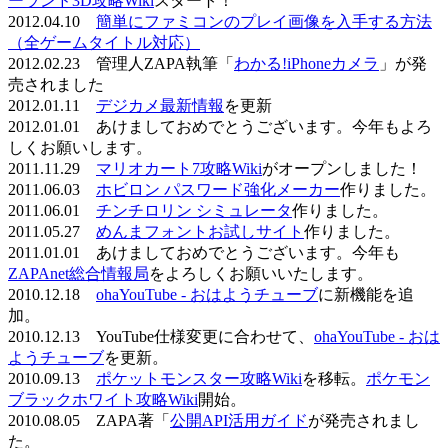
ーランド3D攻略Wiki
スタート！
2012.04.10
簡単にファミコンのプレイ画像を入手する方法
（全ゲームタイトル対応）
2012.02.23 管理人ZAPA執筆「
わかる!iPhoneカメラ
」が発
売されました
2012.01.11
デジカメ最新情報
を更新
2012.01.01 あけましておめでとうございます。今年もよろ
しくお願いします。
2011.11.29
マリオカート7攻略Wiki
がオープンしました！
2011.06.03
ホビロン パスワード強化メーカー
作りました。
2011.06.01
チンチロリン シミュレータ
作りました。
2011.05.27
めんまフォントお試しサイト
作りました。
2011.01.01 あけましておめでとうございます。今年も
ZAPAnet総合情報局
をよろしくお願いいたします。
2010.12.18
ohaYouTube - おはようチューブ
に新機能を追
加。
2010.12.13 YouTube仕様変更に合わせて、
ohaYouTube - おは
ようチューブ
を更新。
2010.09.13
ポケットモンスター攻略Wiki
を移転。
ポケモン
ブラックホワイト攻略Wiki
開始。
2010.08.05 ZAPA著「
公開API活用ガイド
が発売されまし
た。