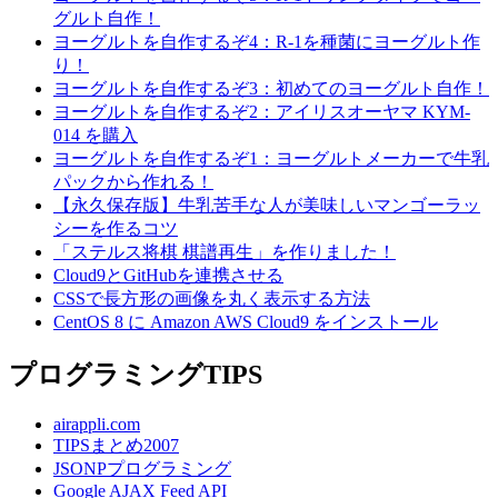
グルト自作！
ヨーグルトを自作するぞ4：R-1を種菌にヨーグルト作
り！
ヨーグルトを自作するぞ3：初めてのヨーグルト自作！
ヨーグルトを自作するぞ2：アイリスオーヤマ KYM-
014 を購入
ヨーグルトを自作するぞ1：ヨーグルトメーカーで牛乳
パックから作れる！
【永久保存版】牛乳苦手な人が美味しいマンゴーラッ
シーを作るコツ
「ステルス将棋 棋譜再生」を作りました！
Cloud9とGitHubを連携させる
CSSで長方形の画像を丸く表示する方法
CentOS 8 に Amazon AWS Cloud9 をインストール
プログラミングTIPS
airappli.com
TIPSまとめ2007
JSONPプログラミング
Google AJAX Feed API