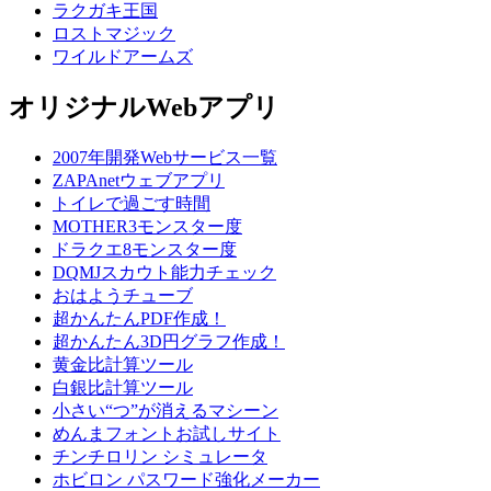
ラクガキ王国
ロストマジック
ワイルドアームズ
オリジナルWebアプリ
2007年開発Webサービス一覧
ZAPAnetウェブアプリ
トイレで過ごす時間
MOTHER3モンスター度
ドラクエ8モンスター度
DQMJスカウト能力チェック
おはようチューブ
超かんたんPDF作成！
超かんたん3D円グラフ作成！
黄金比計算ツール
白銀比計算ツール
小さい“つ”が消えるマシーン
めんまフォントお試しサイト
チンチロリン シミュレータ
ホビロン パスワード強化メーカー