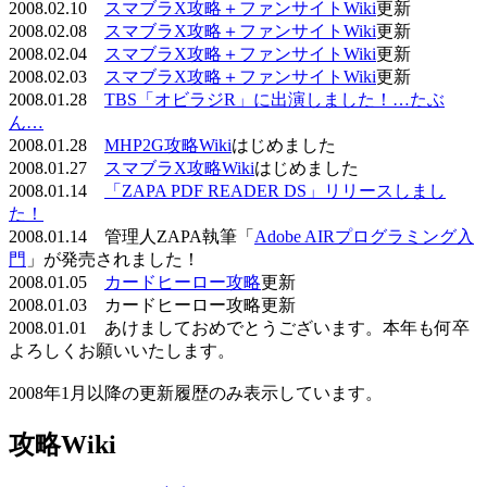
2008.02.10
スマブラX攻略＋ファンサイトWiki
更新
2008.02.08
スマブラX攻略＋ファンサイトWiki
更新
2008.02.04
スマブラX攻略＋ファンサイトWiki
更新
2008.02.03
スマブラX攻略＋ファンサイトWiki
更新
2008.01.28
TBS「オビラジR」に出演しました！…たぶ
ん…
2008.01.28
MHP2G攻略Wiki
はじめました
2008.01.27
スマブラX攻略Wiki
はじめました
2008.01.14
「ZAPA PDF READER DS」リリースしまし
た！
2008.01.14 管理人ZAPA執筆「
Adobe AIRプログラミング入
門
」が発売されました！
2008.01.05
カードヒーロー攻略
更新
2008.01.03 カードヒーロー攻略更新
2008.01.01 あけましておめでとうございます。本年も何卒
よろしくお願いいたします。
2008年1月以降の更新履歴のみ表示しています。
攻略Wiki