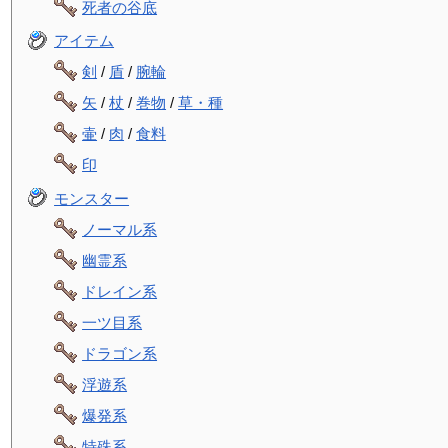
死者の谷底
アイテム
剣
/
盾
/
腕輪
矢
/
杖
/
巻物
/
草・種
壷
/
肉
/
食料
印
モンスター
ノーマル系
幽霊系
ドレイン系
一ツ目系
ドラゴン系
浮遊系
爆発系
特殊系