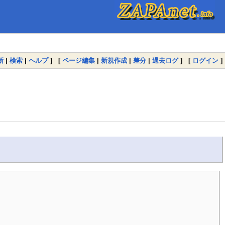
新
|
検索
|
ヘルプ
] [
ページ編集
|
新規作成
|
差分
|
過去ログ
] [
ログイン
]