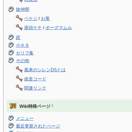
旅仲間
ペケジ
/
お竜
座頭ケチ
/
ボーグマムル
罠
小ネタ
セリフ集
その他
風来のシレンDSとは
改造コード
関連リンク
†
Wiki特殊ページ
メニュー
最近更新されたページ