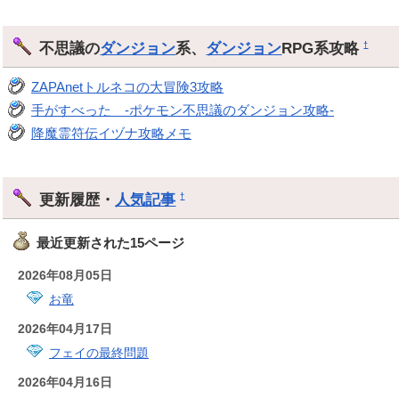
不思議の
ダンジョン
系、
ダンジョン
RPG系攻略
†
ZAPAnetトルネコの大冒険3攻略
手がすべった -ポケモン不思議のダンジョン攻略-
降魔霊符伝イヅナ攻略メモ
更新履歴・
人気記事
†
最近更新された15ページ
2026年08月05日
お竜
2026年04月17日
フェイの最終問題
2026年04月16日