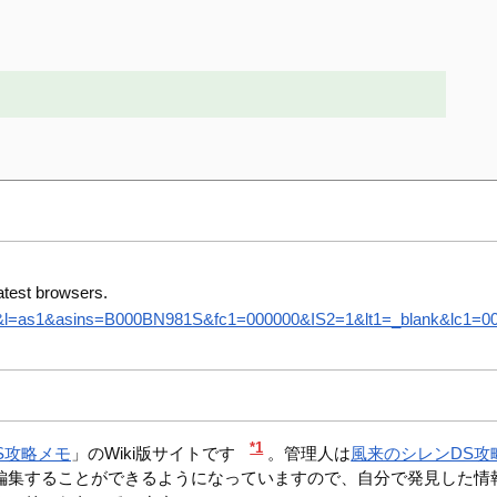
atest browsers.
8&l=as1&asins=B000BN981S&fc1=000000&IS2=1&lt1=_blank&lc1=0000
*1
S攻略メモ
」のWiki版サイトです
。管理人は
風来のシレンDS攻
編集することができるようになっていますので、自分で発見した情