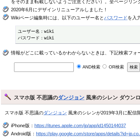
をそのまま転載しないようご注意ください）。全ページリン
2020年6月にデザインリニューアルしました！
Wikiページ編集時には、以下のユーザー名と
パスワード
を入
ユーザー名：wiki

パスワード：wiki
情報がどこに載っているかわからないときは、下記検索フォ
AND検索
OR検索
スマホ版 不思議の
ダンジョン
風来のシレン ダウン
スマホ版 不思議の
ダンジョン
風来のシレンが2019年3月に配信
iPhone版：
https://itunes.apple.com/jp/app/id1450144037
Android版：
https://play.google.com/store/apps/details?id=jp.co