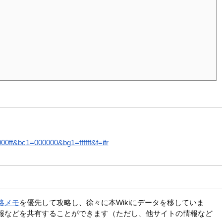
ff&bc1=000000&bg1=ffffff&f=ifr
略メモ
を優先して攻略し、徐々に本Wikiにデータを移していま
報などを共有することができます（ただし、他サイトの情報など