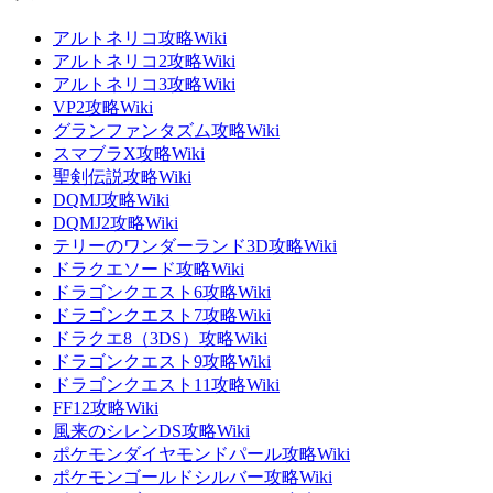
アルトネリコ攻略Wiki
アルトネリコ2攻略Wiki
アルトネリコ3攻略Wiki
VP2攻略Wiki
グランファンタズム攻略Wiki
スマブラX攻略Wiki
聖剣伝説攻略Wiki
DQMJ攻略Wiki
DQMJ2攻略Wiki
テリーのワンダーランド3D攻略Wiki
ドラクエソード攻略Wiki
ドラゴンクエスト6攻略Wiki
ドラゴンクエスト7攻略Wiki
ドラクエ8（3DS）攻略Wiki
ドラゴンクエスト9攻略Wiki
ドラゴンクエスト11攻略Wiki
FF12攻略Wiki
風来のシレンDS攻略Wiki
ポケモンダイヤモンドパール攻略Wiki
ポケモンゴールドシルバー攻略Wiki