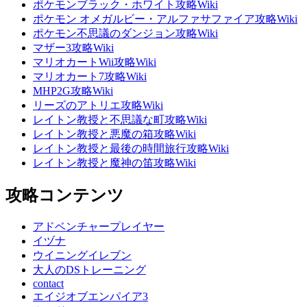
ポケモンブラック・ホワイト攻略Wiki
ポケモン オメガルビー・アルファサファイア攻略Wiki
ポケモン不思議のダンジョン攻略Wiki
マザー3攻略Wiki
マリオカートWii攻略Wiki
マリオカート7攻略Wiki
MHP2G攻略Wiki
リーズのアトリエ攻略Wiki
レイトン教授と不思議な町攻略Wiki
レイトン教授と悪魔の箱攻略Wiki
レイトン教授と最後の時間旅行攻略Wiki
レイトン教授と魔神の笛攻略Wiki
攻略コンテンツ
アドベンチャープレイヤー
イヅナ
ウイニングイレブン
大人のDSトレーニング
contact
エイジオブエンパイア3