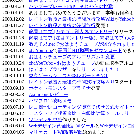
2009.02.07
簡易はてブ (カテゴリ別注目エントリー)
リリース
2009.01.29
バンブーブレードPSP それからの挑戦
2009.01.01 あけましておめでとうございます。本年も何
2008.12.02
レイトン教授と最後の時間旅行攻略Wiki
が
Yaho
2008.11.27
レイトン教授と最後の時間旅行
発売！
2008.10.27
簡易はてブ (カテゴリ別人気エントリー)
リリース
2008.11.26
簡易はてブ (注目エントリー版)
、
簡易はてブ (人
2008.11.19
教えて君.netでおはようチューブが紹介されまし
2008.11.18
ohaYouTube
で
高画質HD動画をダウンロード
でき
2008.11.01
おはようチューブのアルゴリズムを変更
2008.10.24
ohaYouTube - おはようチューブ
の動画取得アルゴ
2008.10.23
はてはてブラウザー
を
リリースしました！
2008.10.10
東京ゲームショウ2008レポートその1
2008.10.07
レイトン教授と最後の時間旅行攻略Wiki
スタート
2008.09.13
ポケットモンスタープラチナ
発売！
2008.08.28
Aspire oneレビュー
2008.07.24
パワプロ15攻略メモ
2008.07.19
レコ腕〜レコーディング腕立て伏せ公式サイト〜
2008.06.12
デスクトップ版黄金比・白銀比計算ツールリリー
2008.06.10
ツンデレ知恵袋
作りました
2008.06.08
Webデザイン黄金比計算ツール
と
Webデザイン
2008.04.06
マリオカートWii攻略Wiki
始めました！