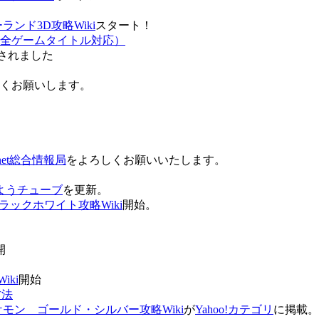
ンド3D攻略Wiki
スタート！
全ゲームタイトル対応）
されました
ろしくお願いします。
net総合情報局
をよろしくお願いいたします。
 おはようチューブ
を更新。
ラックホワイト攻略Wiki
開始。
。
開
ki
開始
方法
ケモン ゴールド・シルバー攻略Wiki
が
Yahoo!カテゴリ
に掲載。