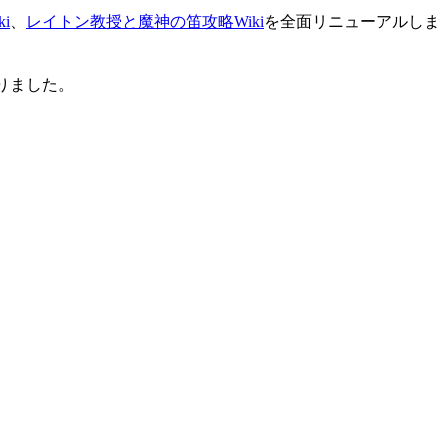
i
、
レイトン教授と魔神の笛攻略Wiki
を全面リニューアルしま
りました。