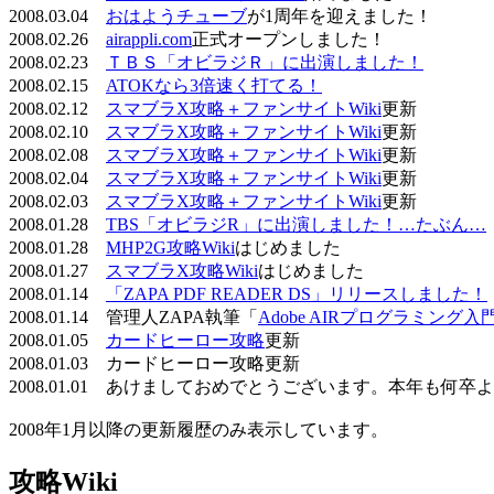
2008.03.04
おはようチューブ
が1周年を迎えました！
2008.02.26
airappli.com
正式オープンしました！
2008.02.23
ＴＢＳ「オビラジＲ」に出演しました！
2008.02.15
ATOKなら3倍速く打てる！
2008.02.12
スマブラX攻略＋ファンサイトWiki
更新
2008.02.10
スマブラX攻略＋ファンサイトWiki
更新
2008.02.08
スマブラX攻略＋ファンサイトWiki
更新
2008.02.04
スマブラX攻略＋ファンサイトWiki
更新
2008.02.03
スマブラX攻略＋ファンサイトWiki
更新
2008.01.28
TBS「オビラジR」に出演しました！…たぶん…
2008.01.28
MHP2G攻略Wiki
はじめました
2008.01.27
スマブラX攻略Wiki
はじめました
2008.01.14
「ZAPA PDF READER DS」リリースしました！
2008.01.14 管理人ZAPA執筆「
Adobe AIRプログラミング入
2008.01.05
カードヒーロー攻略
更新
2008.01.03 カードヒーロー攻略更新
2008.01.01 あけましておめでとうございます。本年も何
2008年1月以降の更新履歴のみ表示しています。
攻略Wiki