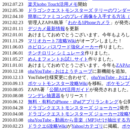
2012.07.23
楽天kobo Touch活用メモ
開始
2012.05.30
ドラゴンクエストモンスターズ テリーのワンダーラ
2012.04.10
簡単にファミコンのプレイ画像を入手する方法（
2012.02.23 管理人ZAPA執筆「
わかる!iPhoneカメラ
」が発売
2012.01.11
デジカメ最新情報
を更新
2012.01.01 あけましておめでとうございます。今年もよ
2011.11.29
マリオカート7攻略Wiki
がオープンしました！
2011.06.03
ホビロン パスワード強化メーカー
作りました。
2011.06.01
チンチロリン シミュレータ
作りました。
2011.05.27
めんまフォントお試しサイト
作りました。
2011.01.01 あけましておめでとうございます。今年も
ZAPA
2010.12.18
ohaYouTube - おはようチューブ
に新機能を追加。
2010.12.13 YouTube仕様変更に合わせて、
ohaYouTube -
2010.09.13
ポケットモンスター攻略Wiki
を移転。
ポケモンブ
2010.08.05 ZAPA著「
公開API活用ガイド
が発売されました
2010.08.08
ツンデレ抽選器
をリリース！
2010.06.12
無料・有料のiPhone・iPadアプリランキング
を公
2010.04.28
ドラゴンクエストモンスターズ ジョーカー2
発売
2010.04.08
ドラゴンクエストモンスターズ ジョーカー2攻略Wi
2010.03.08
ohaYouTube - 動画から音楽（MP3)だけ抽出する
2010.02.23
ドラクエ6攻略Wiki
が
Yahoo!カテゴリ
に掲載。
ポ