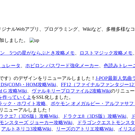
オリジナルWebアプリ、プログラミング、Wikiなど、多種多様
を追加しました。
ン 5つの星がならぶとき攻略メモ
、
ロストマジック攻略メモ
ミュレータ
、
ホビロン パスワード強化メーカー
、
色読みトレー
のページです）のデザインをリニューアルしました！
J-POP最新人気曲
S(COM)・HOM攻略Wiki
、
FF12（ファイナルファンタジー12）
G 攻略Wiki
、
ヴァルキリープロファイル2攻略Wiki
のリニュー
を作っていくよ
をSSL化しました。
ラック・ホワイト攻略
、
ポケモン オメガルビー・アルファサフ
リニューアルしました！
ラクエ7（3DS版）攻略Wiki
、
ドラクエ8（3DS版）攻略Wiki
、
ンスターズ ジョーカー攻略Wiki
、
ドラゴンクエストモンスター
、
アルトネリコ3攻略Wiki
、
リーズのアトリエ攻略Wiki
、
イリス