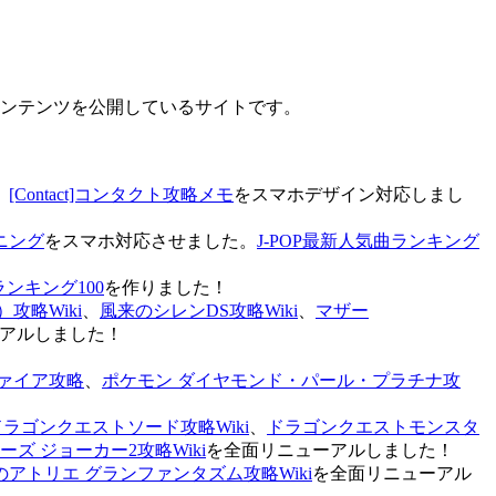
なコンテンツを公開しているサイトです。
、
[Contact]コンタクト攻略メモ
をスマホデザイン対応しまし
ニング
をスマホ対応させました。
J-POP最新人気曲ランキング
ランキング100
を作りました！
攻略Wiki
、
風来のシレンDS攻略Wiki
、
マザー
アルしました！
ァイア攻略
、
ポケモン ダイヤモンド・パール・プラチナ攻
ドラゴンクエストソード攻略Wiki
、
ドラゴンクエストモンスタ
ズ ジョーカー2攻略Wiki
を全面リニューアルしました！
のアトリエ グランファンタズム攻略Wiki
を全面リニューアル