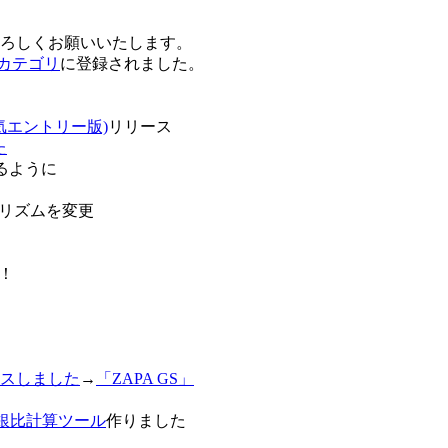
卒よろしくお願いいたします。
o!カテゴリ
に登録されました。
気エントリー版)
リリース
た
るように
リズムを変更
！
スしました
→
「ZAPA GS」
白銀比計算ツール
作りました