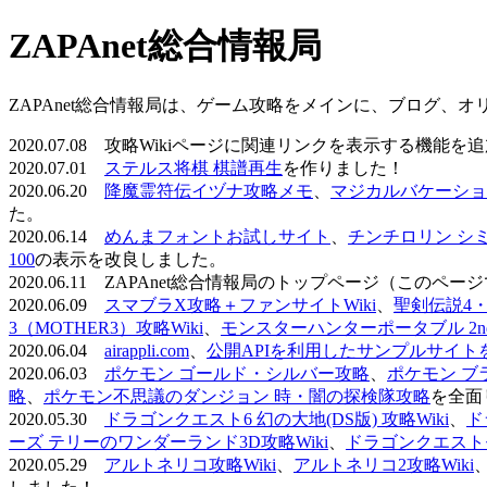
ZAPAnet総合情報局
ZAPAnet総合情報局は、ゲーム攻略をメインに、ブログ、
2020.07.08 攻略Wikiページに関連リンクを表示する機能
2020.07.01
ステルス将棋 棋譜再生
を作りました！
2020.06.20
降魔霊符伝イヅナ攻略メモ
、
マジカルバケーショ
た。
2020.06.14
めんまフォントお試しサイト
、
チンチロリン シ
100
の表示を改良しました。
2020.06.11 ZAPAnet総合情報局のトップページ（こ
2020.06.09
スマブラX攻略＋ファンサイトWiki
、
聖剣伝説4・D
3（MOTHER3）攻略Wiki
、
モンスターハンターポータブル 2nd 
2020.06.04
airappli.com
、
公開APIを利用したサンプルサイト
2020.06.03
ポケモン ゴールド・シルバー攻略
、
ポケモン ブ
略
、
ポケモン不思議のダンジョン 時・闇の探検隊攻略
を全面
2020.05.30
ドラゴンクエスト6 幻の大地(DS版) 攻略Wiki
、
ド
ーズ テリーのワンダーランド3D攻略Wiki
、
ドラゴンクエストモ
2020.05.29
アルトネリコ攻略Wiki
、
アルトネリコ2攻略Wiki