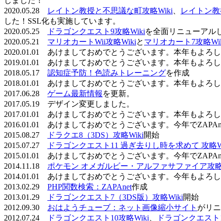
しました！
2020.05.28
レイトン教授と不思議な町攻略Wiki
、
レイトン教
した！SSL化も実施しています。
2020.05.25
ドラゴンクエスト9攻略Wiki
を全面リニューアル
2020.05.21
マリオカートWii攻略Wiki
と
マリオカート7攻略Wik
2020.01.01 あけましておめでとうございます。本年もよ
2019.01.01 あけましておめでとうございます。本年もよ
2018.05.17
認知症予防！色読みトレーニング
を作成
2018.01.01 あけましておめでとうございます。本年もよ
2017.06.28
ゲーム最新情報
を更新。
2017.05.19 デザイン変更しました。
2017.01.01 あけましておめでとうございます。本年もよ
2016.01.01 あけましておめでとうございます。今年でZAP
2015.08.27
ドラクエ8（3DS）攻略Wiki
開始
2015.07.27
ドラゴンクエスト11 過ぎ去りし時を求めて 攻略Wi
2015.01.01 あけましておめでとうございます。今年でZAP
2014.11.18
ポケモン オメガルビー・アルファサファイア攻略W
2014.01.01 あけましておめでとうございます。今年もよ
2013.02.29
PHP関数検索：ZAPAnet
作成
2013.01.29
ドラゴンクエスト7（3DS版）攻略Wiki
開始
2012.09.30
おはようチューブ：ネット画像縮小サイト
がリニ
2012.07.24
ドラゴンクエスト10攻略Wiki
、
ドラゴンクエスト11