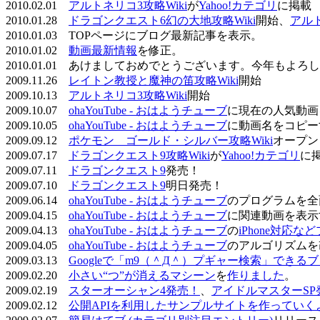
2010.02.01
アルトネリコ3攻略Wiki
が
Yahoo!カテゴリ
に掲載
2010.01.28
ドラゴンクエスト6幻の大地攻略Wiki
開始、
アル
2010.01.03 TOPページにブログ最新記事を表示。
2010.01.02
動画最新情報
を修正。
2010.01.01 あけましておめでとうございます。今年もよ
2009.11.26
レイトン教授と魔神の笛攻略Wiki
開始
2009.10.13
アルトネリコ3攻略Wiki
開始
2009.10.07
ohaYouTube - おはようチューブ
に現在の人気動画
2009.10.05
ohaYouTube - おはようチューブ
に動画名をコピー
2009.09.12
ポケモン ゴールド・シルバー攻略Wiki
オープン
2009.07.17
ドラゴンクエスト9攻略Wiki
が
Yahoo!カテゴリ
に
2009.07.11
ドラゴンクエスト9
発売！
2009.07.10
ドラゴンクエスト9
明日発売！
2009.06.14
ohaYouTube - おはようチューブ
のプログラムを全
2009.04.15
ohaYouTube - おはようチューブ
に関連動画を表示
2009.04.13
ohaYouTube - おはようチューブ
の
iPhone対応
2009.04.05
ohaYouTube - おはようチューブ
のアルゴリズムを
2009.03.13
Googleで「m9（＾Д＾）プギャー検索」できる
2009.02.20
小さい“つ”が消えるマシーン
を
作りました
。
2009.02.19
スターオーシャン4発売！
、
アイドルマスターSP
2009.02.12
公開APIを利用したサンプルサイトを作っていく