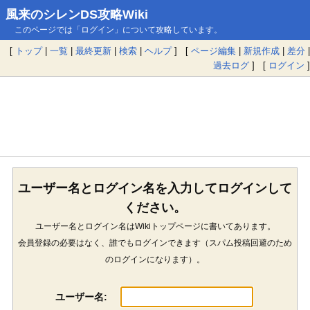
風来のシレンDS攻略Wiki
このページでは「ログイン」について攻略しています。
[
トップ
|
一覧
|
最終更新
|
検索
|
ヘルプ
] [
ページ編集
|
新規作成
|
差分
|
過去ログ
] [
ログイン
]
ユーザー名とログイン名を入力してログインして
ください。
ユーザー名とログイン名はWikiトップページに書いてあります。
会員登録の必要はなく、誰でもログインできます（スパム投稿回避のため
のログインになります）。
ユーザー名: