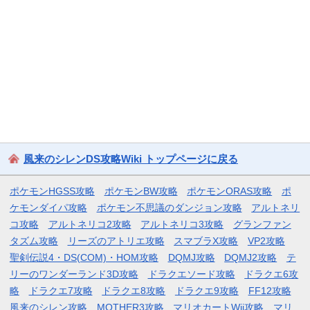
風来のシレンDS攻略Wiki トップページに戻る
ポケモンHGSS攻略
ポケモンBW攻略
ポケモンORAS攻略
ポ
ケモンダイパ攻略
ポケモン不思議のダンジョン攻略
アルトネリ
コ攻略
アルトネリコ2攻略
アルトネリコ3攻略
グランファン
タズム攻略
リーズのアトリエ攻略
スマブラX攻略
VP2攻略
聖剣伝説4・DS(COM)・HOM攻略
DQMJ攻略
DQMJ2攻略
テ
リーのワンダーランド3D攻略
ドラクエソード攻略
ドラクエ6攻
略
ドラクエ7攻略
ドラクエ8攻略
ドラクエ9攻略
FF12攻略
風来のシレン攻略
MOTHER3攻略
マリオカートWii攻略
マリ