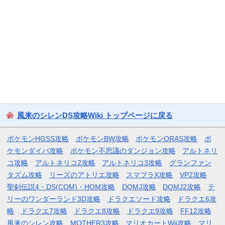
風来のシレンDS攻略Wiki トップページに戻る
ポケモンHGSS攻略
ポケモンBW攻略
ポケモンORAS攻略
ポ
ケモンダイパ攻略
ポケモン不思議のダンジョン攻略
アルトネリ
コ攻略
アルトネリコ2攻略
アルトネリコ3攻略
グランファン
タズム攻略
リーズのアトリエ攻略
スマブラX攻略
VP2攻略
聖剣伝説4・DS(COM)・HOM攻略
DQMJ攻略
DQMJ2攻略
テ
リーのワンダーランド3D攻略
ドラクエソード攻略
ドラクエ6攻
略
ドラクエ7攻略
ドラクエ8攻略
ドラクエ9攻略
FF12攻略
風来のシレン攻略
MOTHER3攻略
マリオカートWii攻略
マリ