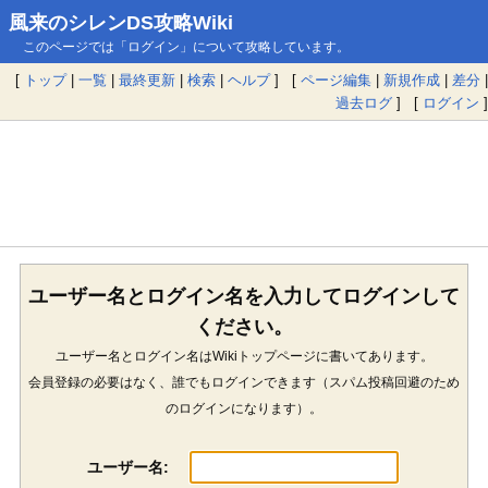
風来のシレンDS攻略Wiki
このページでは「ログイン」について攻略しています。
[
トップ
|
一覧
|
最終更新
|
検索
|
ヘルプ
] [
ページ編集
|
新規作成
|
差分
|
過去ログ
] [
ログイン
]
ユーザー名とログイン名を入力してログインして
ください。
ユーザー名とログイン名はWikiトップページに書いてあります。
会員登録の必要はなく、誰でもログインできます（スパム投稿回避のため
のログインになります）。
ユーザー名: