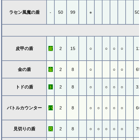
ラセン風魔の盾
-
50
99
※
50
皮甲の盾
皮
2
15
○
○
○
○
1
金の盾
金
2
8
○
○
○
6
トドの盾
ト
2
8
○
○
○
○
3
バトルカウンター
バ
2
8
○
○
○
○
○
6
見切りの盾
見
2
8
○
○
○
○
○
7