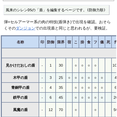
風来のシレンDSの「盾」を編集するページです。(防御力順)
弾=セルアーマー系の肉の特技(盾弾き)で出現を確認。おそら
くその
ダンジョン
での出現盾と同じと思われるが、要検証。
名称
印
防御
限界
宿
こ
掛
食
フ
儀
死
見かけだおしの盾
-
1
30
○
○
○
○
10
木甲の盾
-
3
25
○
○
○
○
○
○
4
青銅甲の盾
-
4
35
○
○
○
○
○
6
鉄甲の盾
-
6
45
○
○
○
○
○
2
風魔の盾
-
12
70
○
○
5