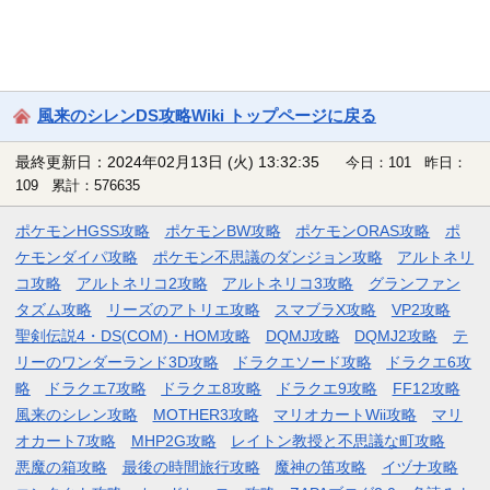
風来のシレンDS攻略Wiki トップページに戻る
最終更新日：2024年02月13日 (火) 13:32:35
今日：101 昨日：
109 累計：576635
ポケモンHGSS攻略
ポケモンBW攻略
ポケモンORAS攻略
ポ
ケモンダイパ攻略
ポケモン不思議のダンジョン攻略
アルトネリ
コ攻略
アルトネリコ2攻略
アルトネリコ3攻略
グランファン
タズム攻略
リーズのアトリエ攻略
スマブラX攻略
VP2攻略
聖剣伝説4・DS(COM)・HOM攻略
DQMJ攻略
DQMJ2攻略
テ
リーのワンダーランド3D攻略
ドラクエソード攻略
ドラクエ6攻
略
ドラクエ7攻略
ドラクエ8攻略
ドラクエ9攻略
FF12攻略
風来のシレン攻略
MOTHER3攻略
マリオカートWii攻略
マリ
オカート7攻略
MHP2G攻略
レイトン教授と不思議な町攻略
悪魔の箱攻略
最後の時間旅行攻略
魔神の笛攻略
イヅナ攻略