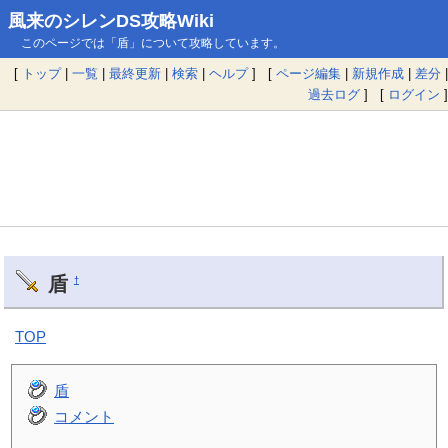
風来のシレンDS攻略Wiki
このページでは「盾」について攻略しています。
[
トップ
|
一覧
|
最終更新
|
検索
|
ヘルプ
] [
ページ編集
|
新規作成
|
差分
|
過去ログ
] [
ログイン
]
盾
†
TOP
盾
コメント