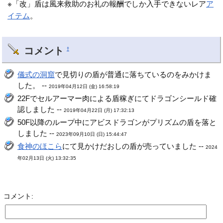
※「改」盾は風来救助のお礼の報酬でしか入手できないレア
ア
イテム
。
コメント
†
儀式の洞窟
で見切りの盾が普通に落ちているのをみかけま
した。 --
2019年04月12日 (金) 16:58:19
22Fでセルアーマー肉による盾稼ぎにてドラゴンシールド確
認しました --
2019年04月22日 (月) 17:32:13
50F以降のループ中にアビスドラゴンがプリズムの盾を落と
しました --
2023年09月10日 (日) 15:44:47
食神のほこら
にて見かけだおしの盾が売っていました --
2024
年02月13日 (火) 13:32:35
コメント: