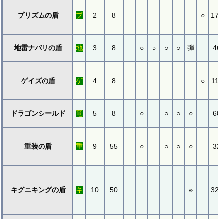
プリズムの盾
プ
2
8
○
17
地雷ナバリの盾
地
3
8
○
○
○
○
弾
4
ゲイズの盾
ゲ
4
8
○
11
ドラゴンシールド
竜
5
8
○
○
○
○
6
重装の盾
重
9
55
○
○
○
○
3
キグニキングの盾
キ
10
50
※
32