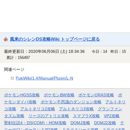
風来のシレンDS攻略Wiki トップページに戻る
最終更新日：2020年06月06日 (土) 18:34:36
今日：14 昨日：15
累計：156497
関連ページ
PukiWiki/1.4/Manual/Plugin/L-N
ポケモンHGSS攻略
ポケモンBW攻略
ポケモンORAS攻略
ポ
ケモンダイパ攻略
ポケモン不思議のダンジョン攻略
アルトネリ
コ攻略
アルトネリコ2攻略
アルトネリコ3攻略
グランファン
タズム攻略
リーズのアトリエ攻略
スマブラX攻略
VP2攻略
聖剣伝説4・DS(COM)・HOM攻略
DQMJ攻略
DQMJ2攻略
テ
リーのワンダーランド3D攻略
ドラクエソード攻略
ドラクエ6攻