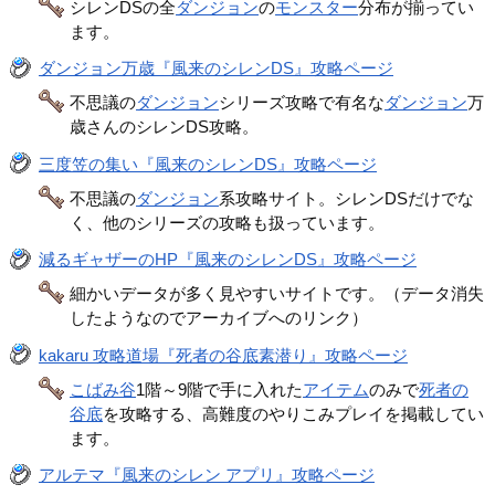
シレンDSの全
ダンジョン
の
モンスター
分布が揃ってい
ます。
ダンジョン万歳『風来のシレンDS』攻略ページ
不思議の
ダンジョン
シリーズ攻略で有名な
ダンジョン
万
歳さんのシレンDS攻略。
三度笠の集い『風来のシレンDS』攻略ページ
不思議の
ダンジョン
系攻略サイト。シレンDSだけでな
く、他のシリーズの攻略も扱っています。
減るギャザーのHP『風来のシレンDS』攻略ページ
細かいデータが多く見やすいサイトです。（データ消失
したようなのでアーカイブへのリンク）
kakaru 攻略道場『死者の谷底素潜り』攻略ページ
こばみ谷
1階～9階で手に入れた
アイテム
のみで
死者の
谷底
を攻略する、高難度のやりこみプレイを掲載してい
ます。
アルテマ『風来のシレン アプリ』攻略ページ