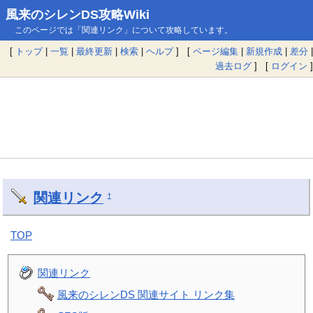
風来のシレンDS攻略Wiki
このページでは「関連リンク」について攻略しています。
[
トップ
|
一覧
|
最終更新
|
検索
|
ヘルプ
] [
ページ編集
|
新規作成
|
差分
|
過去ログ
] [
ログイン
]
関連リンク
†
TOP
関連リンク
風来のシレンDS 関連サイト リンク集