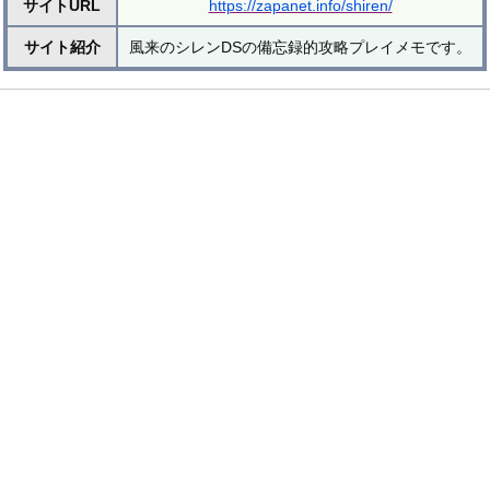
サイトURL
https://zapanet.info/shiren/
サイト紹介
風来のシレンDSの備忘録的攻略プレイメモです。