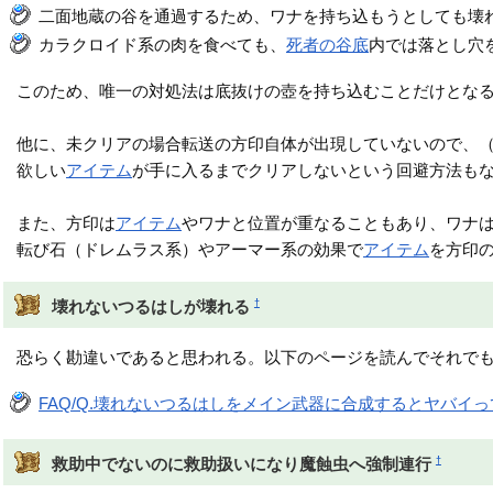
二面地蔵の谷を通過するため、ワナを持ち込もうとしても壊
カラクロイド系の肉を食べても、
死者の谷底
内では落とし穴
このため、唯一の対処法は底抜けの壺を持ち込むことだけとな
他に、未クリアの場合転送の方印自体が出現していないので、
欲しい
アイテム
が手に入るまでクリアしないという回避方法も
また、方印は
アイテム
やワナと位置が重なることもあり、ワナ
転び石（ドレムラス系）やアーマー系の効果で
アイテム
を方印
†
壊れないつるはしが壊れる
恐らく勘違いであると思われる。以下のページを読んでそれで
FAQ/Q.壊れないつるはしをメイン武器に合成するとヤバイ
†
救助中でないのに救助扱いになり魔蝕虫へ強制連行