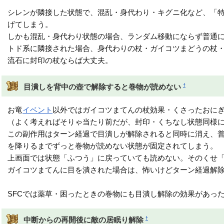
シレンが隣接した状態で、混乱・身代わり・キグニ化など、「
げてしまう。
しかも混乱・身代わり状態の場合、ランダム移動にならず普通
トド系に隣接された場合、身代わりの杖・ガイコツまどうの杖
流石に封印の杖ならば大丈夫。
†
目潰しを背中の壺で解除すると巻物が読めない
お竜
イベント
以外ではガイコツまてんの杖効果・くさったおに
（よく考えればそりゃ当たり前だが、封印・くちなし状態同様
この副作用はターン経過で目潰しが解除されると同時に消え、
を降りるまでずっと巻物が読めない状態が固定されてしまう。
上画面では状態「ふつう」に戻っていても読めない。そのくせ
ガイコツまてんに目を潰された場合は、怖いけどターン経過解
SFCでは薬草・困ったときの巻物にも目潰し解除の効果があっ
†
中断からの再開後に敵の居眠り解除