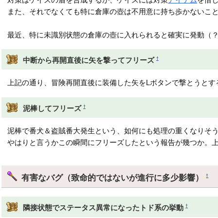
また、それでなくても特に倉庫の壺は不用意に持ち歩かないこ
最近、特に未識別状態の倉庫の壺に入れられると確実に発動（
†
中断から再開直後に矢を撃ってフリーズ
上記の通り、冒険再開直後に装備した矢をLボタンで撃とうとす
†
泥棒してフリーズ
泥棒で番犬＆盗賊番大発生という、如何にも処理の重くなりそ
やはりと言うかこの瞬間にフリーズしたという報告が幾つか。
有害なバグ（致命的ではないが進行に多少影響）
†
†
隣接状態でステータス異常になったトド系の挙動