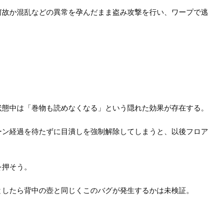
何故か混乱などの異常を孕んだまま盗み攻撃を行い、ワープで逃
。
状態中は「巻物も読めなくなる」という隠れた効果が存在する。
ーン経過を待たずに目潰しを強制解除してしまうと、以後フロア
を押そう。
としたら背中の壺と同じくこのバグが発生するかは未検証。