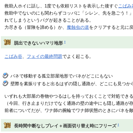
救助人ホイに話し、1度でも依頼リストを表示した後すぐ
こばみ
救助中でないのにも関わらずコッパに「シレン、先を急ごう！
れてしまうというバグが起きることがある。
力尽きる（冒険を諦める）か、
魔蝕虫の道
をクリアすると元に
†
脱出できないハマリ地形
こばみ谷
、
フェイの最終問題
でよく起こる。
バネで移動する孤立部屋地形でバネがどこにもない
壁際を素振りすると出るはずの隠し通路が、どこにも見つか
いずれも大部屋の巻物やつるはしを持っておくことで対処でき
（今回、行き止まりだけでなく通路の壁の途中にも隠し通路が
前者についてだが、ワナ師の腕輪でワナ師状態のときにバネを
†
長時間中断なしプレイ＋画面切り替え時にフリーズ