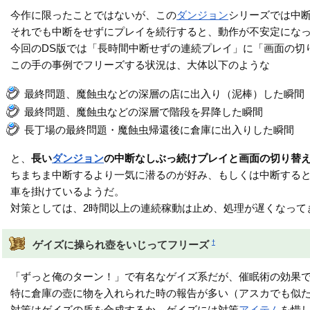
今作に限ったことではないが、この
ダンジョン
シリーズでは中
それでも中断をせずにプレイを続行すると、動作が不安定にな
今回のDS版では「長時間中断せずの連続プレイ」に「画面の切
この手の事例でフリーズする状況は、大体以下のような
最終問題、魔蝕虫などの深層の店に出入り（泥棒）した瞬間
最終問題、魔蝕虫などの深層で階段を昇降した瞬間
長丁場の最終問題・魔蝕虫帰還後に倉庫に出入りした瞬間
と、
長い
ダンジョン
の中断なしぶっ続けプレイと画面の切り替
ちまちま中断するより一気に潜るのが好み、もしくは中断する
車を掛けているようだ。
対策としては、2時間以上の連続稼動は止め、処理が遅くなって
†
ゲイズに操られ壺をいじってフリーズ
「ずっと俺のターン！」で有名なゲイズ系だが、催眠術の効果
特に倉庫の壺に物を入れられた時の報告が多い（アスカでも似
対策はゲイズの盾を合成するか、ゲイズには対策
アイテム
を惜