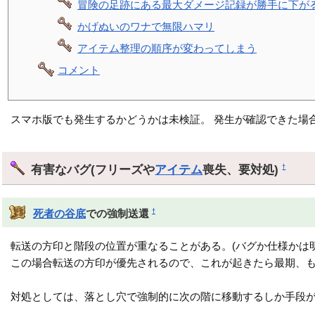
冒険の足跡にある最大ダメージ記録が勝手に下が
かげぬいのワナで無限ハマリ
アイテム整理の順序が変わってしまう
コメント
スマホ版でも発生するかどうかは未検証。 発生が確認できた場
有害なバグ(フリーズや
アイテム
喪失、要対処)
†
†
死者の谷底
での強制送還
転送の方印と階段の位置が重なることがある。(バグか仕様かは
この場合転送の方印が優先されるので、これが起きたら最期、
対処としては、落とし穴で強制的に次の階に移動するしか手段