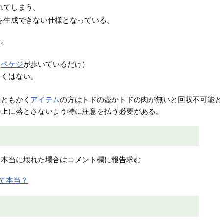
れてしまう。
を生成できない仕様となっている。
る。
（
ペケジ
が歩いているだけ）
なくはない。
はともかく
アイテム
の方はトドの壺かトドの肉が無いと回収不可能
の上に落とさないよう特に注意を払う必要がある。
も本当に壊れた場合はコメント欄に報告求む
って本当？