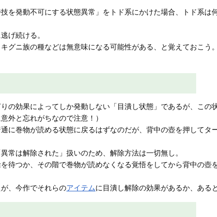
特技を発動不可にする状態異常」をトド系にかけた場合、トド系は
に逃げ続ける。
・キグニ族の種などは無意味になる可能性がある、と覚えておこう
ぎりの効果によってしか発動しない「目潰し状態」であるが、この
に意外と忘れがちなので注意！）
普通に巻物が読める状態に戻るはずなのだが、背中の壺を押してタ
「異常は解除された」扱いのため、解除方法は一切無し。
除を待つか、その階で巻物が読めなくなる覚悟をしてから背中の壺
たが、今作でそれらの
アイテム
に目潰し解除の効果があるか、ある