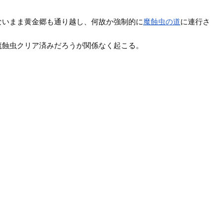
ないまま黄金郷も通り越し、何故か強制的に
魔蝕虫の道
に連行さ
魔蝕虫クリア済みだろうが関係なく起こる。