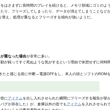
断をはさまずに長時間のプレイを続けると、メモリ領域にゴミのよ
ったり、フリーズしてしまったり、データが消えてしまうことなど
り替え」処理が重なるとフリーズする傾向が強いようだ。
えが重なった場合
が非常に多い。
と勘が鈍ってすぐ死ぬような気がするという理由で休憩せずに何時
きたと感じる前に中断→電源OFFをし、本人の頭とソフトのROM
で壺に
アイテム
を出し入れさせられた瞬間にフリーズする報告が挙
たバグが存在した）が、倉庫以外の壺でも
アイテム
を入れさせられ
しまないことで事前予防するかしかない。