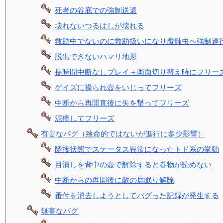
死者の谷底での強制送還
壊れないつるはしが壊れる
救助中でないのに救助扱いになり魔蝕虫へ強制連
脱出できないハマリ地形
長時間中断なしプレイ＋画面切り替え時にフリー
ゲイズに操られ壺をいじってフリーズ
中断から再開直後に矢を撃ってフリーズ
泥棒してフリーズ
有害なバグ（致命的ではないが進行に多少影響）
隣接状態でステータス異常になったトド系の挙動
目潰しを背中の壺で解除すると巻物が読めない
中断からの再開後に敵の居眠り解除
番付を消去しようとしてバグった記録が発生する
無害なバグ