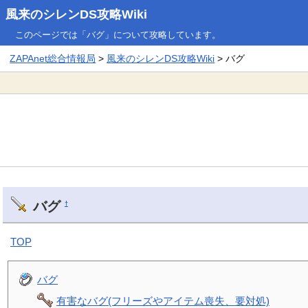
風来のシレンDS攻略Wiki
このページでは「バグ」について攻略しています。
ZAPAnet総合情報局
>
風来のシレンDS攻略Wiki
> バグ
バグ
†
TOP
バグ
有害なバグ(フリーズやアイテム喪失、要対処)