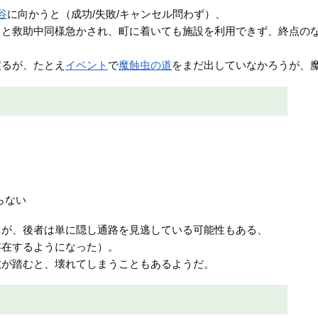
谷
に向かうと（成功/失敗/キャンセル問わず）、
」と救助中同様急かされ、町に着いても施設を利用できず、終点の
戻るが、たとえ
イベント
で
魔蝕虫の道
をまだ出していなかろうが、
らない
るが、後者は単に隠し通路を見逃している可能性もある、
存在するようになった）。
敵が踏むと、壊れてしまうこともあるようだ。