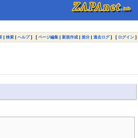
新
|
検索
|
ヘルプ
] [
ページ編集
|
新規作成
|
差分
|
過去ログ
] [
ログイン
]