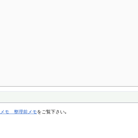
略メモ 整理前メモ
をご覧下さい｡