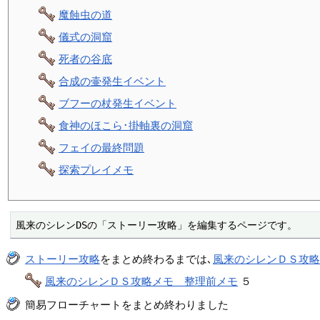
魔蝕虫の道
儀式の洞窟
死者の谷底
合成の壷発生イベント
ブフーの杖発生イベント
食神のほこら･掛軸裏の洞窟
フェイの最終問題
探索プレイメモ
風来のシレンDSの「ストーリー攻略」を編集するページです。
ストーリー攻略
をまとめ終わるまでは､
風来のシレンＤＳ攻
風来のシレンＤＳ攻略メモ 整理前メモ
５
簡易フローチャートをまとめ終わりました