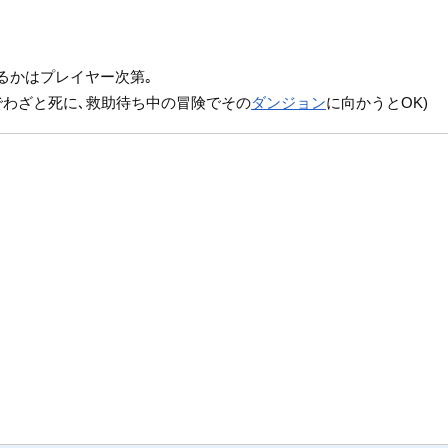
るかはプレイヤー次第｡
でわざと死に､救助待ち中の冒険でその
ダンジョン
に向かうとOK)