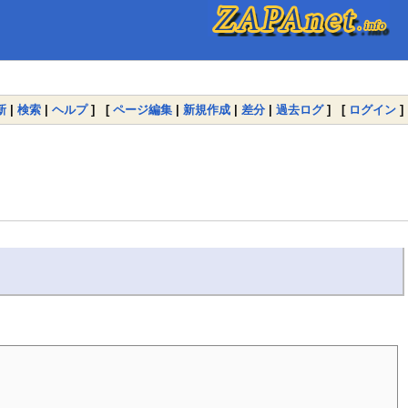
新
|
検索
|
ヘルプ
] [
ページ編集
|
新規作成
|
差分
|
過去ログ
] [
ログイン
]