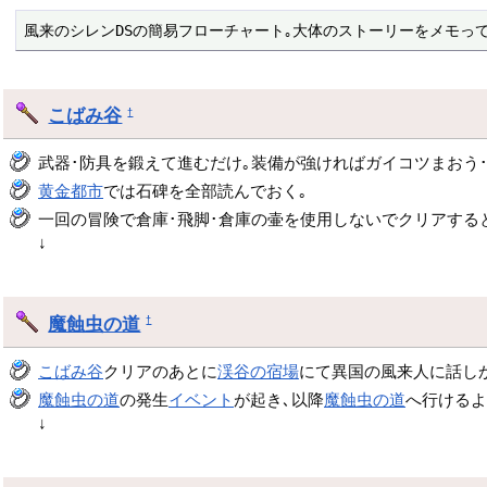
風来のシレンDSの簡易フローチャート｡大体のストーリーをメモっ
こばみ谷
†
武器･防具を鍛えて進むだけ｡装備が強ければガイコツまおう
黄金都市
では石碑を全部読んでおく｡
一回の冒険で倉庫･飛脚･倉庫の壷を使用しないでクリアする
↓
魔蝕虫の道
†
こばみ谷
クリアのあとに
渓谷の宿場
にて異国の風来人に話し
魔蝕虫の道
の発生
イベント
が起き､以降
魔蝕虫の道
へ行けるよ
↓