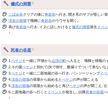
儀式の洞窟
†
こばみ谷
クリアの後に
奇岩谷
へ行き､聞き耳のサブが怪しい
渓谷の宿場
で飛脚に
奇岩谷
のウワサを聞く｡
再び
奇岩谷
へ行き､イヌに話しかけると
儀式の洞窟
発生
イベ
↓
死者の谷底
†
1.
ペケジ
と一緒に7F側から
山頂の町
へ入ると、飛脚と情報の
2.その後
ペケジ
と別れて(矢で倒す、腹減りでついて来ないな
3.
ペケジ
と一緒に二面地蔵の谷へ行き､バンジージャンプ
イベ
4.
渓谷の宿場
の宿屋から始めると
ペケジ
の声が聞こえる
5.
渓谷の宿場
の宿屋から始めると再び
ペケジ
の声が聞こえ､
6.ニ面地蔵の谷へ行くと
イベント
が発生し､以降
死者の谷底
へ
↓