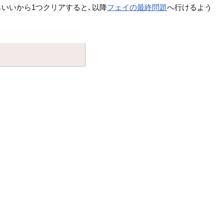
いいから1つクリアすると､以降
フェイの最終問題
へ行けるよう