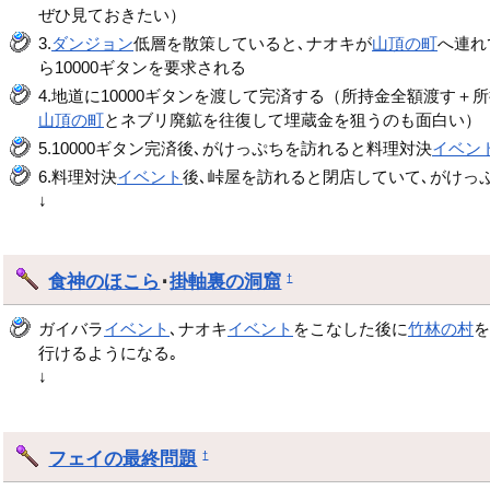
ぜひ見ておきたい）
3.
ダンジョン
低層を散策していると､ナオキが
山頂の町
へ連れ
ら10000ギタンを要求される
4.地道に10000ギタンを渡して完済する（所持金全額渡
山頂の町
とネブリ廃鉱を往復して埋蔵金を狙うのも面白い）
5.10000ギタン完済後､がけっぷちを訪れると料理対決
イベン
6.料理対決
イベント
後､峠屋を訪れると閉店していて､がけっ
↓
食神のほこら
･
掛軸裏の洞窟
†
ガイバラ
イベント
､ナオキ
イベント
をこなした後に
竹林の村
行けるようになる｡
↓
フェイの最終問題
†