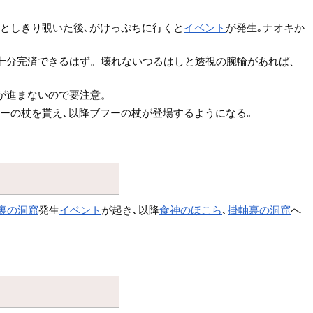
ひとしきり覗いた後､がけっぷちに行くと
イベント
が発生｡ナオキか
ば十分完済できるはず。壊れないつるはしと透視の腕輪があれば、
が進まないので要注意。
ーの杖を貰え､以降ブフーの杖が登場するようになる｡
裏の洞窟
発生
イベント
が起き､以降
食神のほこら
､
掛軸裏の洞窟
へ