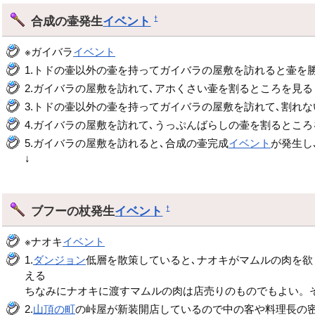
合成の壷発生
イベント
†
※ガイバラ
イベント
1.トドの壷以外の壷を持ってガイバラの屋敷を訪れると壷を
2.ガイバラの屋敷を訪れて､アホくさい壷を割るところを見る
3.トドの壷以外の壷を持ってガイバラの屋敷を訪れて､割れ
4.ガイバラの屋敷を訪れて､うっぷんばらしの壷を割るところ
5.ガイバラの屋敷を訪れると､合成の壷完成
イベント
が発生し
↓
ブフーの杖発生
イベント
†
※ナオキ
イベント
1.
ダンジョン
低層を散策していると､ナオキがマムルの肉を欲
える
ちなみにナオキに渡すマムルの肉は店売りのものでもよい。
2.
山頂の町
の峠屋が新装開店しているので中の客や料理長の密