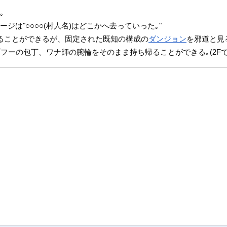
｡
ジは"○○○○(村人名)はどこかへ去っていった｡"
ることができるが、固定された既知の構成の
ダンジョン
を邪道と見
フーの包丁、ワナ師の腕輪をそのまま持ち帰ることができる｡(2F