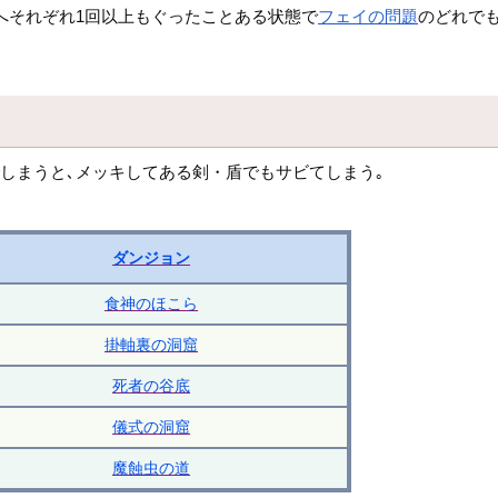
へそれぞれ1回以上もぐったことある状態で
フェイの問題
のどれでも
しまうと､メッキしてある剣・盾でもサビてしまう｡
ダンジョン
食神のほこら
掛軸裏の洞窟
死者の谷底
儀式の洞窟
魔蝕虫の道