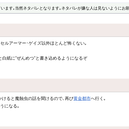
ています｡当然ネタバレとなります｡ネタバレが嫌な人は見ないようにお願
･セルアーマー･ゲイズ以外ほとんど怖くない｡
と白紙に"ぜんめつ"と書き込めるようになるぞ
かけると魔蝕虫の話を聞けるので､再び
黄金都市
へ行く｡
うになる｡