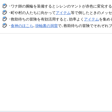
･ワナ師の腕輪を装備するとシレンのマントが赤色に変化する
･町や村の人たちに向かって
アイテム
等で倒したときのメッセー
･救助待ちの冒険を有効活用すると､効率よく
アイテム
を集め
･
食神のほこら
､
掛軸裏の洞窟
で､救助待ちの冒険でそれぞれブ