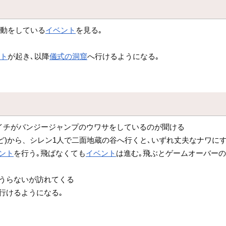
挙動をしている
イベント
を見る｡
ント
が起き､以降
儀式の洞窟
へ行けるようになる｡
イチがバンジージャンプのウワサをしているのが聞ける
ど)から、シレン1人で二面地蔵の谷へ行くと､いずれ丈夫なナワに
ント
を行う｡飛ばなくても
イベント
は進む｡飛ぶとゲームオーバー
辻うらないが訪れてくる
行けるようになる｡