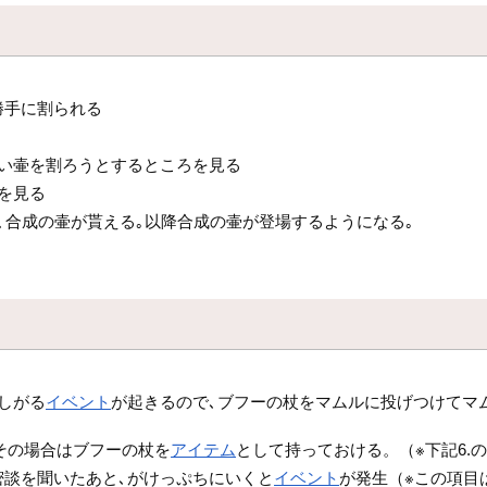
勝手に割られる
ない壷を割ろうとするところを見る
を見る
､合成の壷が貰える｡以降合成の壷が登場するようになる｡
しがる
イベント
が起きるので､ブフーの杖をマムルに投げつけてマ
その場合はブフーの杖を
アイテム
として持っておける。（※下記6.
談を聞いたあと､がけっぷちにいくと
イベント
が発生（※この項目