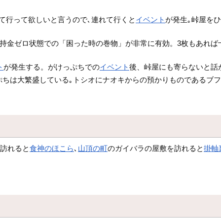
て行って欲しいと言うので､連れて行くと
イベント
が発生｡峠屋を
す＋所持金ゼロ状態での「困った時の巻物」が非常に有効。3枚もあれ
ト
が発生する。がけっぷちでの
イベント
後、峠屋にも寄らないと話
ぷちは大繁盛している｡トシオにナオキからの預かりものであるブフ
を訪れると
食神のほこら
､
山頂の町
のガイバラの屋敷を訪れると
掛軸