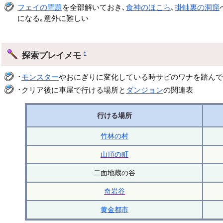
フェイの問題
を全部解いておき､
食神のほこら
､
掛軸裏の洞窟
になる｡意外に難しい
探索プレイメモ
†
･
モンスター
やおにぎりに変化している時サビのワナを踏んで
･クリア後に車屋で行ける場所と
ダンジョン
の関連表
行ける場所
竹林の村
山頂の町
二面地蔵の谷
奇岩谷
黄金都市