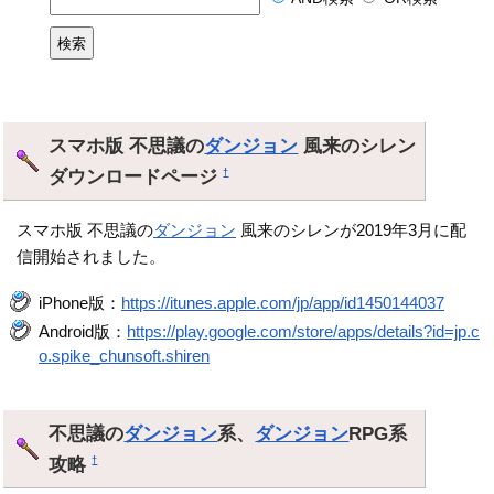
スマホ版 不思議の
ダンジョン
風来のシレン
ダウンロードページ
†
スマホ版 不思議の
ダンジョン
風来のシレンが2019年3月に配
信開始されました。
iPhone版：
https://itunes.apple.com/jp/app/id1450144037
Android版：
https://play.google.com/store/apps/details?id=jp.c
o.spike_chunsoft.shiren
不思議の
ダンジョン
系、
ダンジョン
RPG系
攻略
†