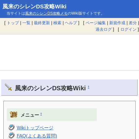
風来のシレンDS攻略Wiki
当サイトは
風来のシレンDS攻略メモ
のWiki版サイトです。
[
トップ
|
一覧
|
最終更新
|
検索
|
ヘルプ
] [
ページ編集
|
新規作成
|
差分
|
過去ログ
] [
ログイン
]
風来のシレンDS攻略Wiki
†
†
メニュー
Wikiトップページ
FAQ(よくある質問)