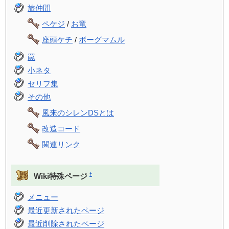
旅仲間
ペケジ
/
お竜
座頭ケチ
/
ボーグマムル
罠
小ネタ
セリフ集
その他
風来のシレンDSとは
改造コード
関連リンク
†
Wiki特殊ページ
メニュー
最近更新されたページ
最近削除されたページ