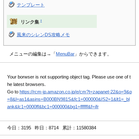
テンプレート
†
リンク集
風来のシレンDS攻略メモ
メニューの編集は→「
MenuBar
」からできます。
Your borwser is not supporting object tag. Please use one of t
he latest browsers.
Go to
https://rcm-jp.amazon.co.jp/e/cm?t=zapanet-22&o=9&p
=8&l=as1&asins=B000BN981S&fc1=000000&IS2=1&lt1=_bl
ank&lc1=0000ff&bc1=000000&bg1=ffffff&f=ifr
今日：3195 昨日：8714 累計：11580384