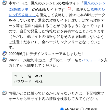
本サイトは、風来のシレンDSの攻略サイト「
風来のシレン
*1
DS攻略メモ
」のWiki版サイトです
。管理人は
風来のシ
レンDS攻略メモ
を優先して攻略し、徐々に本Wikiにデータ
を移しています。通常の攻略サイトと違い、誰でも攻略デ
ータ等を追加・編集することができるようになっています
ので、自分で発見した情報などを共有することができます
（ただし、他サイトの情報などをそのまま転載しないよう
ご注意ください）。全ページリンクフリーとなっていま
す。
2020年6月にデザインリニューアルしました！
Wikiページ編集時には、以下のユーザー名と
パスワード
を入
力してから編集してください。
ユーザー名：wiki

パスワード：wiki
情報がどこに載っているかわからないときは、下記検索フ
ォームから当サイト内の情報を検索してみてください。
AND検索
OR検索