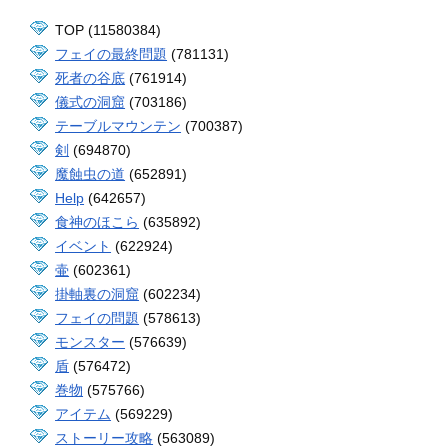
TOP (11580384)
フェイの最終問題
(781131)
死者の谷底
(761914)
儀式の洞窟
(703186)
テーブルマウンテン
(700387)
剣
(694870)
魔蝕虫の道
(652891)
Help
(642657)
食神のほこら
(635892)
イベント
(622924)
壷
(602361)
掛軸裏の洞窟
(602234)
フェイの問題
(578613)
モンスター
(576639)
盾
(576472)
巻物
(575766)
アイテム
(569229)
ストーリー攻略
(563089)