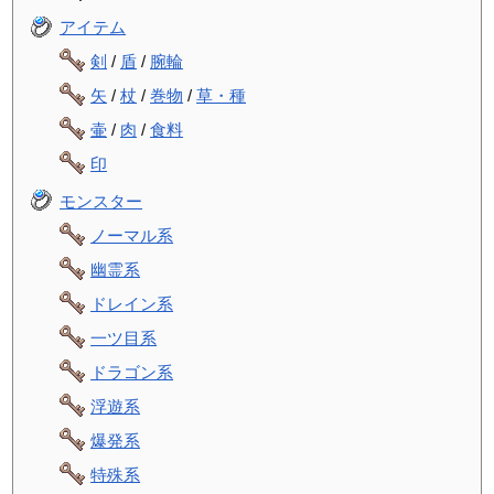
アイテム
剣
/
盾
/
腕輪
矢
/
杖
/
巻物
/
草・種
壷
/
肉
/
食料
印
モンスター
ノーマル系
幽霊系
ドレイン系
一ツ目系
ドラゴン系
浮遊系
爆発系
特殊系