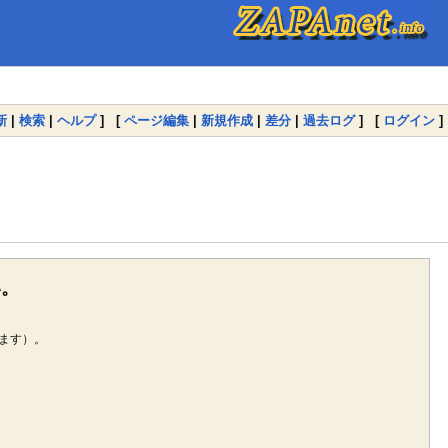
新
|
検索
|
ヘルプ
] [
ページ編集
|
新規作成
|
差分
|
過去ログ
] [
ログイン
]
い。
ます）。