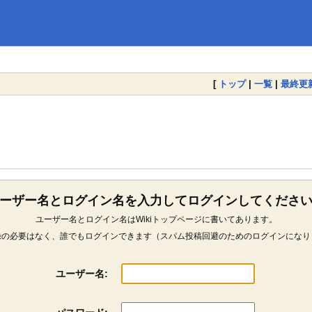
[
トップ
|
一覧
|
最終更
ーザー名とログイン名を入力してログインしてくださ
ユーザー名とログイン名はWikiトップページに書いてあります。
録の必要はなく、誰でもログインできます（スパム投稿回避のためのログインになり
ユーザー名: