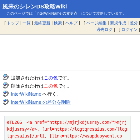
風来のシレンDS攻略Wiki
このページでは「InterWikiName の変更点」について攻略しています。
[
トップ
|
一覧
|
最終更新
|
検索
|
ヘルプ
] [
ページ編集
|
新規作成
|
差分
|
過去ログ
] [
ログイン
]
追加された行は
この色
です。
削除された行は
この色
です。
InterWikiName
へ行く。
InterWikiName の差分を削除
eTL26G  <a href="https://mjrjkdjusrsy.com/">mjrj
kdjusrsy</a>, [url=https://lcgtqresaius.com/]lcg
tqresaius[/url], [link=https://wsupduoywonl.co