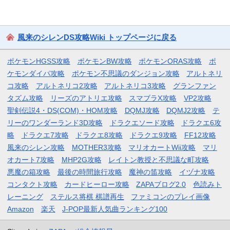
風来のシレンDS攻略Wiki トップページに戻る
ポケモンHGSS攻略
ポケモンBW攻略
ポケモンORAS攻略
ポ
ケモンダイパ攻略
ポケモン不思議のダンジョン攻略
アルトネリ
コ攻略
アルトネリコ2攻略
アルトネリコ3攻略
グランファン
タズム攻略
リーズのアトリエ攻略
スマブラX攻略
VP2攻略
聖剣伝説4・DS(COM)・HOM攻略
DQMJ攻略
DQMJ2攻略
テ
リーのワンダーランド3D攻略
ドラクエソード攻略
ドラクエ6攻
略
ドラクエ7攻略
ドラクエ8攻略
ドラクエ9攻略
FF12攻略
風来のシレン攻略
MOTHER3攻略
マリオカートWii攻略
マリ
オカート7攻略
MHP2G攻略
レイトン教授と不思議な町攻略
悪魔の箱攻略
最後の時間旅行攻略
魔神の笛攻略
イヅナ攻略
コンタクト攻略
カードヒーロー攻略
ZAPAブログ2.0
色読みト
レーニング
ステルス将棋 棋譜再生
ファミコンのプレイ画像
Amazon
楽天
J-POP最新人気曲ランキング100