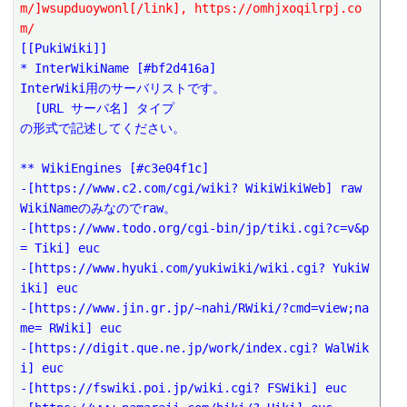
m/]wsupduoywonl[/link], https://omhjxoqilrpj.co
m/
[[PukiWiki]]
* InterWikiName [#bf2d416a]
InterWiki用のサーバリストです。
  [URL サーバ名] タイプ
の形式で記述してください。
** WikiEngines [#c3e04f1c]
-[https://www.c2.com/cgi/wiki? WikiWikiWeb] raw 
WikiNameのみなのでraw。
-[https://www.todo.org/cgi-bin/jp/tiki.cgi?c=v&p
= Tiki] euc
-[https://www.hyuki.com/yukiwiki/wiki.cgi? YukiW
iki] euc
-[https://www.jin.gr.jp/~nahi/RWiki/?cmd=view;na
me= RWiki] euc
-[https://digit.que.ne.jp/work/index.cgi? WalWik
i] euc
-[https://fswiki.poi.jp/wiki.cgi? FSWiki] euc