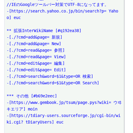
//IEのGoogleツールバー対策でUTF-8になってます。
-[https://search.yahoo.co.jp/bin/search?p= Yaho
o] euc
** 拡張InterWikiName [#q192ea38]
-[./?cmd=add&page= 新規]
-[./?cmd=add&page= New]
-[./?cmd=read&page= 参照]
-[./?cmd=read&page= View]
-[./?cmd=edit&page= 編集]
-[./?cmd=edit&page= Edit]
-[./?cmd=search&word=$1&type=OR 検索]
-[./?cmd=search&word=$1&type=OR Search]
*** その他 [#b69e2eec]
-[https://www.gembook.jp/tsum/page.pys?wiki= ウヰ
キエリア] moin
-[https://tdiary-users.sourceforge.jp/cgi-bin/wi
ki.cgi? tDiaryUsers] euc