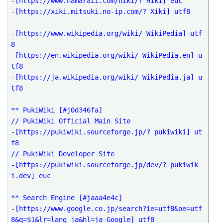
-[https://www.namaraii.com/hiki/? Hiki] euc
-[https://xiki.mitsuki.no-ip.com/? Xiki] utf8
-[https://www.wikipedia.org/wiki/ WikiPedia] utf
8
-[https://en.wikipedia.org/wiki/ WikiPedia.en] u
tf8
-[https://ja.wikipedia.org/wiki/ WikiPedia.ja] u
tf8
** PukiWiki [#j0d346fa]
// PukiWiki Official Main Site
-[https://pukiwiki.sourceforge.jp/? pukiwiki] ut
f8
// PukiWiki Developer Site
-[https://pukiwiki.sourceforge.jp/dev/? pukiwik
i.dev] euc
** Search Engine [#jaaa4e4c]
-[https://www.google.co.jp/search?ie=utf8&oe=utf
8&q=$1&lr=lang_ja&hl=ja Google] utf8 